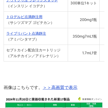
アウィクリ注 フレックスタッチ
300単位1キット
（インスリン イコデク）
トロデルビ点滴静注用
200mg1瓶
（サシツズマブ ゴビテカン）
ライブリバント点滴静注
350mg7mL1瓶
（アミバンタマブ）
セプトカイン配合注カートリッジ
1.7mL1管
（アルチカイン／アドレナリン）
画像はこちらです。
＞＞高画質で表示