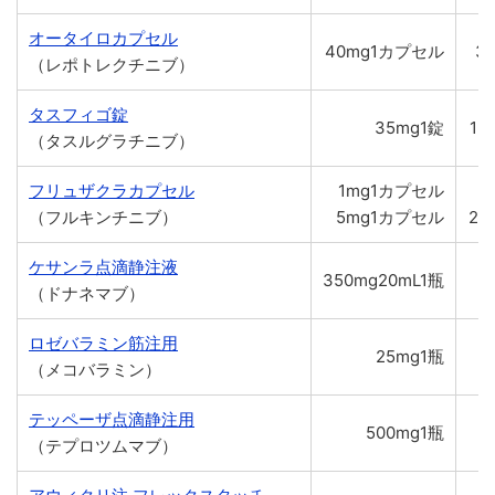
オータイロカプセル
40mg1カプセル
3,
（レポトレクチニブ）
タスフィゴ錠
35mg1錠
15
（タスルグラチニブ）
フリュザクラカプセル
1mg1カプセル
5
（フルキンチニブ）
5mg1カプセル
23
ケサンラ点滴静注液
350mg20mL1瓶
（ドナネマブ）
ロゼバラミン筋注用
25mg1瓶
（メコバラミン）
テッペーザ点滴静注用
500mg1瓶
9
（テプロツムマブ）