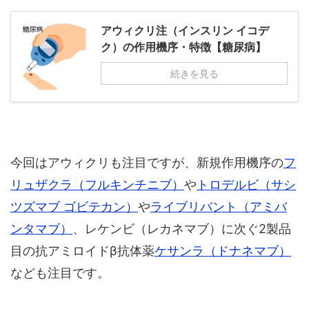
アウィクリ注（インスリン イコデ
ク）の作用機序・特徴【糖尿病】
続きを見る
今回はアウィクリも注目ですが、新規作用機序の
フ
リュザクラ（フルキンチニブ）
や
トロデルビ（サシ
ツズマブ ゴビテカン）
や
ライブリバント（アミバ
ンタマブ）
、レケンビ（レカネマブ）に次ぐ2製品
目の抗アミロイドβ抗体薬
ケサンラ（ドナネマブ）
なども注目です。