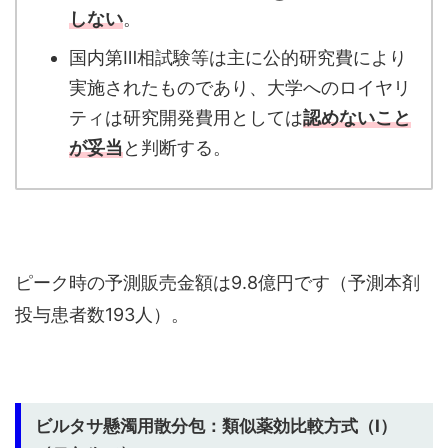
しない
。
国内第Ⅲ相試験等は主に公的研究費により
実施されたものであり、大学へのロイヤリ
ティは研究開発費用としては
認めないこと
が妥当
と判断する。
ピーク時の予測販売金額は9.8億円です（予測本剤
投与患者数193人）。
ビルタサ懸濁用散分包：類似薬効比較方式（Ⅰ）