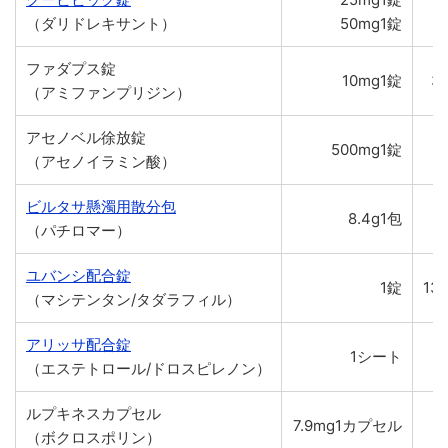
（ダリドレキサント）
50mg1錠
ファダプス錠
10mg1錠
3
（アミファンプリジン）
アセノベル徐放錠
500mg1錠
2
（アセノイラミン酸）
ビルタサ懸濁用散分包
8.4g1包
（パチロマー）
ユバンシ配合錠
1錠
13
（マシテンタン/タダラフィル）
アリッサ配合錠
1シート
5
（エステトロール/ドロスピレノン）
ルプキネスカプセル
7.9mg1カプセル
（ボクロスポリン）