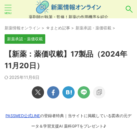
薬剤師が執筆・監修！新薬の作用機序を紹介
気になるお薬を検索！
新薬情報オンライン
>
☆まとめ記事
>
新薬承認・薬価収載
>
新薬承認・薬価収載
あいまい検索（例：ひらがな、誤字）には対応し
【新薬：薬価収載】17製品（2024年
ていませんので、製品名・一般名・キーワードな
11月20日）
どを
カタカナ
でご入力ください。
2025年11月6日
良い例：テセントリク
悪い例：てせんとりく テセンタリク
PASSMED公式LINE
の登録者特典｜当サイトに掲載している図表の元デ
ータ＆学習支援AI 薬科GPTをプレゼント♪