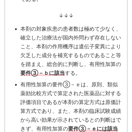
↓↓↓
本剤の対象疾患の患者数は極めて少なく、
確立した治療法が国内外問わず存在しない
こと、本剤の作用機序は遺伝子変異により
欠乏した成分を補充するものであること等
を踏まえ、総合的に判断し、有用性加算の
要件③－ｂに該当
する。
有用性加算の要件③－ｅは、原則、類似
薬効比較方式で算定された医薬品に対する
評価項目であるが本剤の算定方式は原価計
算方式であり、また、本剤の臨床試験成績
から高い効果が示されているとの判断はで
きず、有用性加算の
要件③－ｅには該当