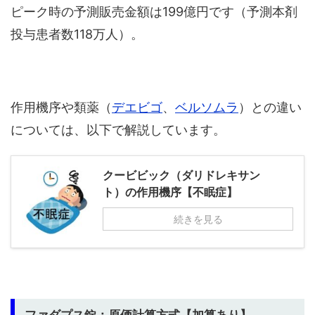
ピーク時の予測販売金額は199億円です（予測本剤
投与患者数118万人）。
作用機序や類薬（
デエビゴ
、
ベルソムラ
）との違い
については、以下で解説しています。
クービビック（ダリドレキサン
ト）の作用機序【不眠症】
続きを見る
ファダプス錠：原価計算方式【加算あり】