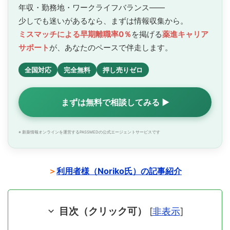
年収・勤務地・ワークライフバランス——
少しでも迷いがあるなら、まずは情報収集から。
ミスマッチによる早期離職率0％
を掲げる
薬進キャリア
サポート
が、あなたのペースで
伴走します。
全国対応
完全無料
押し売りゼロ
まずは無料で相談してみる ▶
※ 新薬情報オンラインを運営するPASSMEDの公式エージェントサービスです
＞
利用者様（Noriko氏）の記事紹介
目次（クリック可）
[
非表示
]