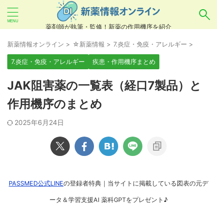
薬剤師が執筆・監修！新薬の作用機序を紹介
気になるお薬を検索！
新薬情報オンライン
>
☆新薬情報
>
7.炎症・免疫・アレルギー
>
7.炎症・免疫・アレルギー
疾患・作用機序まとめ
あいまい検索（例：ひらがな、誤字）には対応し
JAK阻害薬の一覧表（経口7製品）と
ていませんので、製品名・一般名・キーワードな
作用機序のまとめ
どを
カタカナ
でご入力ください。
2025年6月24日
良い例：テセントリク
悪い例：てせんとりく テセンタリク
PASSMED公式LINE
の登録者特典｜当サイトに掲載している図表の元デ
ータ＆学習支援AI 薬科GPTをプレゼント♪