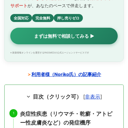
サポート
が、あなたのペースで
伴走します。
全国対応
完全無料
押し売りゼロ
まずは無料で相談してみる ▶
※ 新薬情報オンラインを運営するPASSMEDの公式エージェントサービスです
＞
利用者様（Noriko氏）の記事紹介
目次（クリック可）
[
非表示
]
炎症性疾患（リウマチ・乾癬・アトピ
ー性皮膚炎など）の発症機序