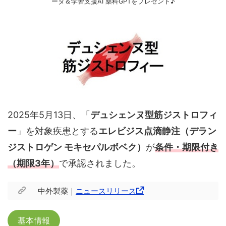
ータ＆学習支援AI 薬科GPTをプレゼント♪
2025年5月13日、「
デュシェンヌ型筋ジストロフィ
ー
」を対象疾患とする
エレビジス点滴静注（デラン
ジストロゲン モキセパルボベク）
が
条件・期限付き
（期限3年）
で承認されました。
中外製薬｜
ニュースリリース
基本情報