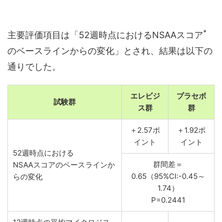
*
主要評価項目は「52週時点におけるNSAAスコア
のベースラインからの変化」とされ、結果は以下の
通りでした。
エレビジ
プラセボ
試験群
ス群
群
＋2.57ポ
＋1.92ポ
イント
イント
52週時点における
群間差＝
NSAAスコアのベースラインか
0.65（95%CI:-0.45～
らの変化
1.74）
P=0.2441