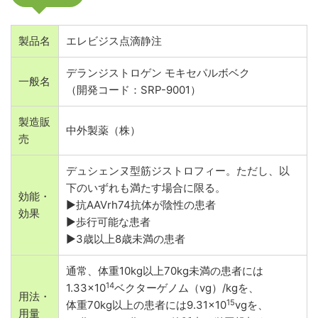
製品名
エレビジス点滴静注
デランジストロゲン モキセパルボベク
一般名
（開発コード：SRP-9001）
製造販
中外製薬（株）
売
デュシェンヌ型筋ジストロフィー。ただし、以
下のいずれも満たす場合に限る。
効能・
▶抗AAVrh74抗体が陰性の患者
効果
▶歩行可能な患者
▶3歳以上8歳未満の患者
通常、体重10kg以上70kg未満の患者には
14
1.33×10
ベクターゲノム（vg）/kgを、
用法・
15
体重70kg以上の患者には9.31×10
vgを、
用量