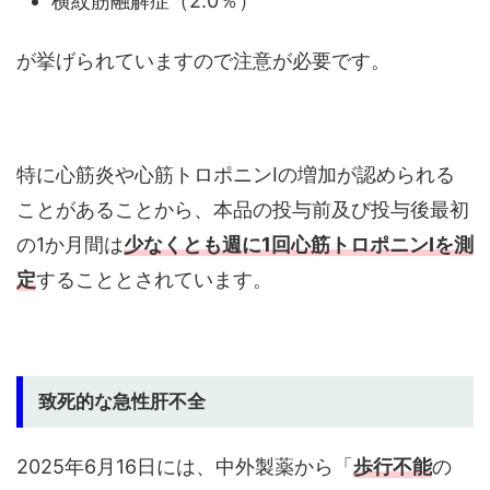
横紋筋融解症（2.0％）
が挙げられていますので注意が必要です。
特に心筋炎や心筋トロポニンⅠの増加が認められる
ことがあることから、本品の投与前及び投与後最初
の1か月間は
少なくとも週に1回心筋トロポニンⅠを測
定
することとされています。
致死的な急性肝不全
2025年6月16日には、中外製薬から「
歩行不能
の