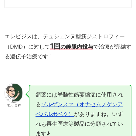
エレビジスは、デュシェンヌ型筋ジストロフィー
1回
（DMD）に対して
の静脈内投与
で治療が完結す
る遺伝子治療です！
類薬には脊髄性筋萎縮症に使用され
る
ゾルゲンスマ（オナセムノゲンア
木元 貴祥
ベパルボベク）
がありますね。いず
れも再生医療等製品に分類されてい
ます♪