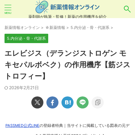
薬剤師が執筆・監修！新薬の作用機序を紹介
気になるお薬を検索！
新薬情報オンライン
>
☆新薬情報
>
5.内分泌・骨・代謝系
>
5.内分泌・骨・代謝系
あいまい検索（例：ひらがな、誤字）には対応し
エレビジス（デランジストロゲン モ
ていませんので、製品名・一般名・キーワードな
キセパルボベク）の作用機序【筋ジス
どを
カタカナ
でご入力ください。
トロフィー】
良い例：テセントリク
悪い例：てせんとりく テセンタリク
2026年2月21日
PASSMED公式LINE
の登録者特典｜当サイトに掲載している図表の元デ