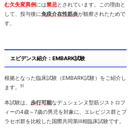
む欠失変異例
には
禁忌
とされています。この理由と
して、投与後に
免疫介在性筋炎
が観察されたためで
す。
エビデンス紹介：EMBARK試験
根拠となった臨床試験（EMBARK試験）をご紹介し
5)
ます。
本試験は、
歩行可能
なデュシェンヌ型筋ジストロフ
ィーの4歳～7歳の男児を対象に、エレビジス群とプ
ラセボ群を比較した国際共同第Ⅲ相臨床試験です。