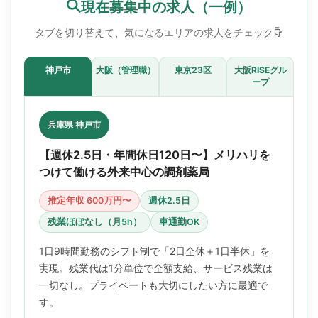
現在募集中の求人（一例）
タブを切り替えて、気になるエリアの求人をチェック
神戸市
大阪（管理職）
東京23区
大阪RISEグル
ープ
兵庫県 神戸市
【週休2.5日・年間休日120日〜】メリハリを
つけて働ける外来中心の調剤薬局
推定年収 600万円〜
週休2.5日
残業ほぼなし（月5h）
車通勤OK
1日9時間勤務のシフト制で「2日全休＋1日半休」を
実現。残業代は1分単位で全額支給、サービス残業は
一切なし。プライベートも大切にしたい方に最適で
す。