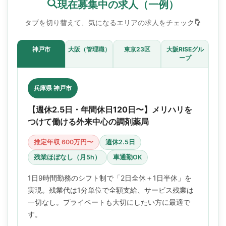
現在募集中の求人（一例）
タブを切り替えて、気になるエリアの求人をチェック
神戸市
大阪（管理職）
東京23区
大阪RISEグル
ープ
兵庫県 神戸市
【週休2.5日・年間休日120日〜】メリハリを
つけて働ける外来中心の調剤薬局
推定年収 600万円〜
週休2.5日
残業ほぼなし（月5h）
車通勤OK
1日9時間勤務のシフト制で「2日全休＋1日半休」を
実現。残業代は1分単位で全額支給、サービス残業は
一切なし。プライベートも大切にしたい方に最適で
す。