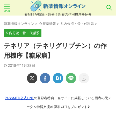
薬剤師が執筆・監修！新薬の作用機序を紹介
気になるお薬を検索！
新薬情報オンライン
>
☆新薬情報
>
5.内分泌・骨・代謝系
>
5.内分泌・骨・代謝系
あいまい検索（例：ひらがな、誤字）には対応し
テネリア（テネリグリプチン）の作
ていませんので、製品名・一般名・キーワードな
用機序【糖尿病】
どを
カタカナ
でご入力ください。
2018年11月28日
良い例：テセントリク
悪い例：てせんとりく テセンタリク
PASSMED公式LINE
の登録者特典｜当サイトに掲載している図表の元デ
ータ＆学習支援AI 薬科GPTをプレゼント♪