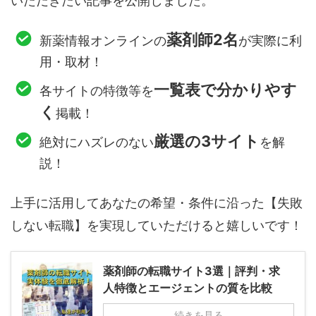
いただきたい記事を公開しました。
薬剤師2名
新薬情報オンラインの
が実際に利
用・取材！
一覧表で分かりやす
各サイトの特徴等を
く
掲載！
厳選の3サイト
絶対にハズレのない
を解
説！
上手に活用してあなたの希望・条件に沿った【失敗
しない転職】を実現していただけると嬉しいです！
薬剤師の転職サイト3選｜評判・求
人特徴とエージェントの質を比較
続きを見る