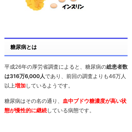
糖尿病とは
平成26年の厚労省調査によると、糖尿病の
総患者数
は316万6,000人
であり、前回の調査よりも46万人
以上
増加
しているようです。
糖尿病はその名の通り、
血中ブドウ糖濃度が高い状
態が慢性的に継続
している病態です。