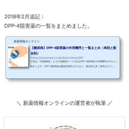
2018年2月追記：
DPP-4阻害薬の一覧をまとめました。
新薬情報オンライン
【糖尿病】DPP-4阻害薬の作用機序と一覧まとめ（単剤と配
合剤）
https://passmed.co.jp/di/archives/287
今回は「2型糖尿病」とその治療薬の一つであるDPP-4阻害薬の作用機序を中心にご
紹介します。DPP-4阻害薬は数製品発売されており、配合剤も多く発売されていま
すので、その一覧についてもまとめてご紹介します。 生体内の血糖調節システム通
常、生体内では以下のいくつかのホルモン等によって血糖が一定に保たれていま
す。 ＜血糖を上昇させる生体内物質＞ グルカゴン アドレナリン ノルアドレナリン
コルチゾール 成長ホルモン＜血糖を下降させる生体内物質＞ インスリン このよう
に、血糖を上昇させる物質は数種...
＼ 新薬情報オンラインの運営者が執筆 ／