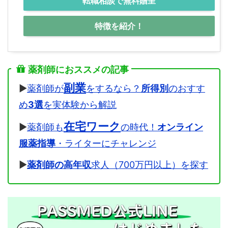
転職相談で無料贈呈
特徴を紹介！
薬剤師におススメの記事
副業
▶
薬剤師が
をするなら？
所得別
のおすす
め
3選
を実体験から解説
在宅ワーク
▶
薬剤師も
の時代！
オンライン
服薬指導
・ライターにチャレンジ
▶
薬剤師の高年収
求人（700万円以上）を探す