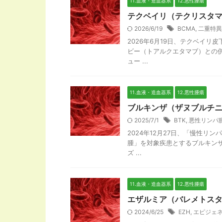
11.血液・造血器系
12.悪性腫瘍
テクベイリ（テクリスタ
2026/6/19
BCMA
,
二重特異
2026年6月19日、テクベイ
ビー（トアルクエタマブ）との
ュー ...
11.血液・造血器系
12.悪性腫瘍
ブルキンザ（ザヌブルチニブ
2025/7/1
BTK
,
悪性リンパ
2024年12月27日、「慢性
腫」を対象疾患とするブルキン
ズ ...
11.血液・造血器系
12.悪性腫瘍
エザルミア（バレメトスタ
2024/6/25
EZH
,
エピジェ