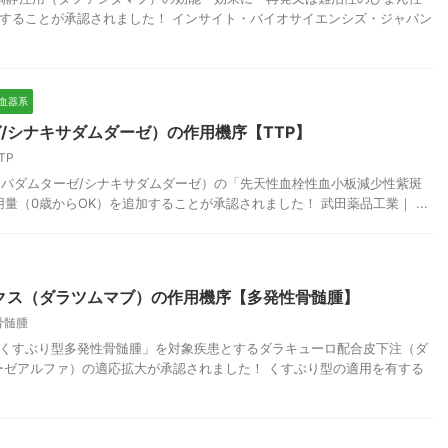
することが承認されました！ インサイト・バイオサイエンシズ・ジャパン
造血器系
/シナキサダムダーゼ）の作用機序【TTP】
TP
マ（アパダムターゼ/シナキサダムダーゼ）の「先天性血栓性血小板減少性紫斑
量（0歳からOK）を追加することが承認されました！ 武田薬品工業｜ ...
クス（ダラツムマブ）の作用機序【多発性骨髄腫】
骨髄腫
スクのくすぶり型多発性骨髄腫」を対象疾患とするダラキューロ配合皮下注（ダ
ーゼアルファ）の適応拡大が承認されました！ くすぶり型の適用を有する