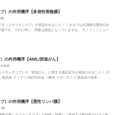
マブ）の作用機序【多発性骨髄腫】
髄腫
サ皮下注（イサツキシマブ）が承認されました！ これまでは点滴静注製剤のみ
登場です。それに伴い、用量は固定になっていますね。 サノフィ｜ニュー
）の作用機序【AML/胆道がん】
性白血病
ボ錠（イボシデニブ）の「胆道がん」に関する適応拡大が承認されました！ 日
品名 ティブソボ錠250mg 一般名 イボシデニブ 製品名の由来 ...
マブ）の作用機序【悪性リンパ腫】
パ腫
ビ点滴静注用（タファシタマブ）の効能・効果に「再発又は難治性のびまん性