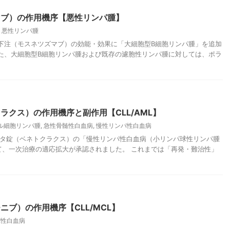
マブ）の作用機序【悪性リンパ腫】
,
悪性リンパ腫
オ皮下注（モスネツズマブ）の効能・効果に「大細胞型B細胞リンパ腫」を追加
た、大細胞型B細胞リンパ腫および既存の濾胞性リンパ腫に対しては、ポラ
ラクス）の作用機序と副作用【CLL/AML】
ル細胞リンパ腫
,
急性骨髄性白血病
,
慢性リンパ性白血病
レクスタ錠（ベネトクラクス）の「慢性リンパ性白血病（小リンパ球性リンパ腫
て、一次治療の適応拡大が承認されました。 これまでは「再発・難治性」
ブ）の作用機序【CLL/MCL】
パ性白血病