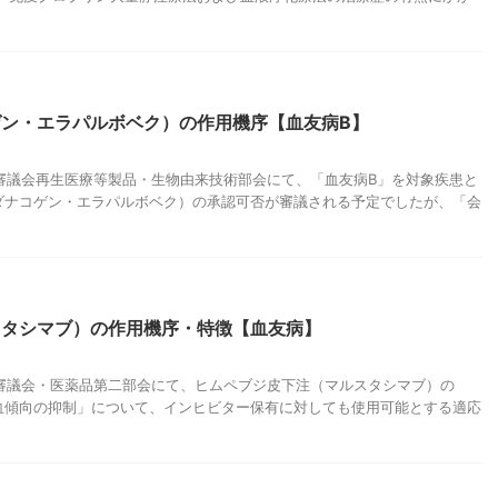
ン・エラパルボベク）の作用機序【血友病B】
薬事審議会再生医療等製品・生物由来技術部会にて、「血友病B」を対象疾患と
ダナコゲン・エラパルボベク）の承認可否が審議される予定でしたが、「会
スタシマブ）の作用機序・特徴【血友病】
薬事審議会・医薬品第二部会にて、ヒムペブジ皮下注（マルスタシマブ）の
血傾向の抑制」について、インヒビター保有に対しても使用可能とする適応