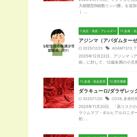
大細胞型B細胞リンパ腫」を追加
｜ ...
7.炎症・免疫・アレルギー
11.血液・
アジンマ（アパダムターゼ
2025/12/23
ADAMTS13
,
T
2025年12月22日、アジン
病」に対して、12歳未満の小児用
11.血液・造血器系
12.悪性腫瘍
ダラキューロ/ダラザレッ
2025/11/20
CD38
,
多発性
2025年11月20日、「高リ
ラツムマブ・ボルヒアルロニダ
初 ...