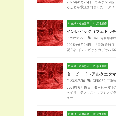
2025年8月25日、カルケン
ることが承認されました！ アスト
11.血液・造血器系
12.悪性腫瘍
インレビック（フェドラ
2026/5/22
JAK
,
骨髄線維症
2025年6月24日、「骨髄線
製品名 インレビックカプセル100
11.血液・造血器系
12.悪性腫瘍
タービー（トアルクエタ
2026/6/19
GPRC5D
,
二重
2026年6月19日、タービー
ベイリ（テクリスタマブ）との
ュー ...
11.血液・造血器系
12.悪性腫瘍