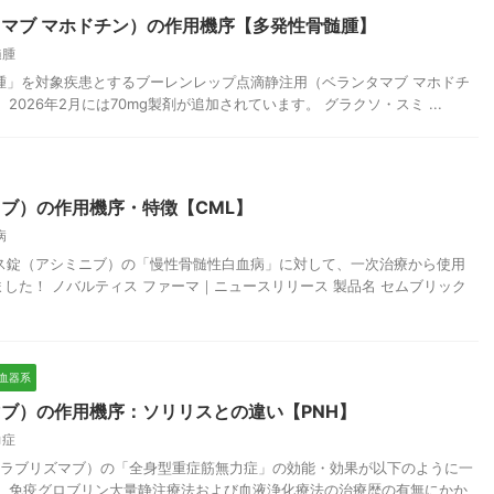
マブ マホドチン）の作用機序【多発性骨髄腫】
髄腫
骨髄腫」を対象疾患とするブーレンレップ点滴静注用（ベランタマブ マホドチ
026年2月には70mg製剤が追加されています。 グラクソ・スミ ...
ブ）の作用機序・特徴【CML】
病
ックス錠（アシミニブ）の「慢性骨髄性白血病」に対して、一次治療から使用
した！ ノバルティス ファーマ｜ニュースリリース 製品名 セムブリック
造血器系
ブ）の作用機序：ソリリスとの違い【PNH】
力症
ス（ラブリズマブ）の「全身型重症筋無力症」の効能・効果が以下のように一
り、免疫グロブリン大量静注療法および血液浄化療法の治療歴の有無にかか