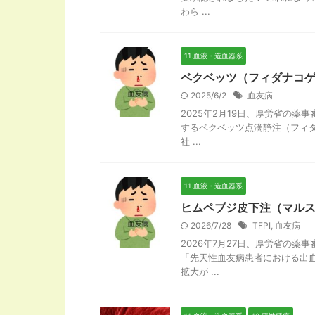
わら ...
11.血液・造血器系
ベクベッツ（フィダナコゲ
2025/6/2
血友病
2025年2月19日、厚労省の
するベクベッツ点滴静注（フィ
社 ...
11.血液・造血器系
ヒムペブジ皮下注（マル
2026/7/28
TFPI
,
血友病
2026年7月27日、厚労省の
「先天性血友病患者における出
拡大が ...