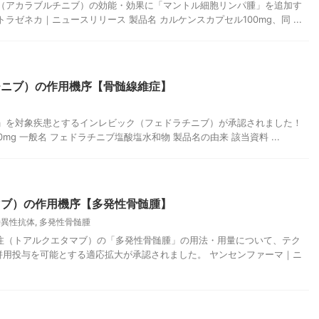
ス錠（アカラブルチニブ）の効能・効果に「マントル細胞リンパ腫」を追加す
ラゼネカ｜ニュースリリース 製品名 カルケンスカプセル100mg、同 ...
チニブ）の作用機序【骨髄線維症】
維症」を対象疾患とするインレビック（フェドラチニブ）が承認されました！
mg 一般名 フェドラチニブ塩酸塩水和物 製品名の由来 該当資料 ...
マブ）の作用機序【多発性骨髄腫】
特異性抗体
,
多発性骨髄腫
皮下注（トアルクエタマブ）の「多発性骨髄腫」の用法・用量について、テク
併用投与を可能とする適応拡大が承認されました。 ヤンセンファーマ｜ニ