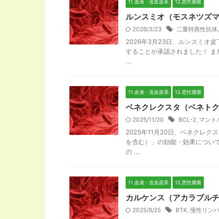
11.血液・造血器系
12.悪性腫瘍
ルンスミオ（モスネツズ
2026/3/23
二重特異性抗体
2026年3月23日、ルンスミ
することが承認されました！ ま
...
11.血液・造血器系
12.悪性腫瘍
ベネクレクスタ（ベネトク
2025/11/20
BCL-2
,
マント
2025年11月20日、ベネク
を含む）」の効能・効果につい
の ...
11.血液・造血器系
12.悪性腫瘍
カルケンス（アカラブルチニ
2025/8/25
BTK
,
慢性リン