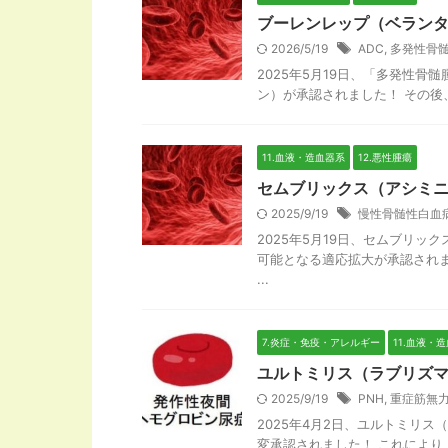
ブーレンレップ（ベランタ
2026/5/19
ADC
,
多発性骨
2025年5月19日、「多発性
ン）が承認されました！ その後、2
11.血液・造血器系
12.悪性腫瘍
セムブリックス（アシミニ
2025/9/19
慢性骨髄性白血
2025年5月19日、セムブリ
可能となる適応拡大が承認されま
...
7.炎症・免疫・アレルギー
11.血液・
ユルトミリス（ラブリズマ
2025/9/19
PNH
,
重症筋無
2025年4月2日、ユルトミリ
変承認されました！ これによ