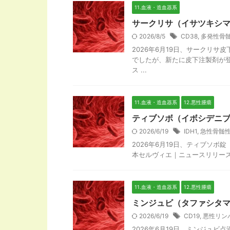
11.血液・造血器系
サークリサ（イサツキシ
2026/8/5
CD38
,
多発性骨
2026年6月19日、サークリ
でしたが、新たに皮下注製剤が
ス ...
11.血液・造血器系
12.悪性腫瘍
ティブソボ（イボシデニブ
2026/6/19
IDH1
,
急性骨髄
2026年6月19日、ティブソ
本セルヴィエ｜ニュースリリース 製
11.血液・造血器系
12.悪性腫瘍
ミンジュビ（タファシタ
2026/6/19
CD19
,
悪性リン
2026年6月19日、ミンジュ