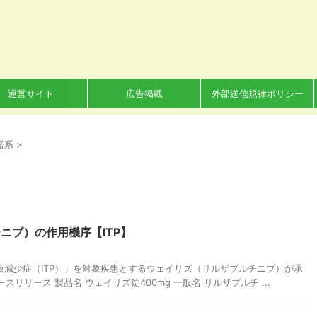
運営サイト
広告掲載
外部送信規律ポリシー
器系
>
ニブ）の作用機序【ITP】
小板減少症（ITP）」を対象疾患とするウェイリズ（リルザブルチニブ）が承
リリース 製品名 ウェイリズ錠400mg 一般名 リルザブルチ ...