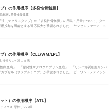
マブ）の作用機序【多発性骨髄腫】
性抗体
,
多発性骨髄腫
リ皮下注（テクリスタマブ）の「多発性骨髄腫」の用法・用量について、ター
併用投与を可能とする適応拡大が承認されました。 ヤンセンファーマ｜ニ
）の作用機序【CLL/WM/LPL】
腫
,
慢性リンパ性白血病
リンパ性白血病」、「原発性マクログロブリン血症」、「リンパ形質細胞リンパ
ザカプセル（ザヌブルチニブ）が承認されました。 ビーワン・メディシン
ット）の作用機序【ATL】
ネティクス
,
悪性リンパ腫