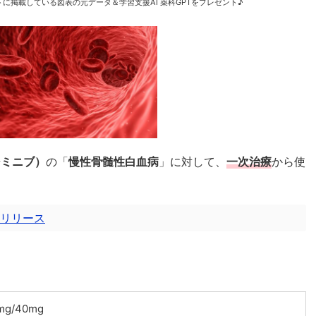
に掲載している図表の元データ＆学習支援AI 薬科GPTをプレゼント♪
シミニブ）
の「
慢性骨髄性白血病
」に対して、
一次治療
から使
リリース
g/40mg