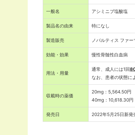
一般名
アシミニブ塩酸塩
製品名の由来
特になし
製造販売
ノバルティス ファー
効能・効果
慢性骨髄性白血病
通常、成人には1回
8
用法・用量
なお、患者の状態に
20mg：5,564.50円
収載時の薬価
40mg：10,618.30円
発売日
2022年5月25日新発