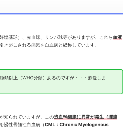
好塩基球）、赤血球、リンパ球等がありますが、これら
血液
引き起こされる病気を白血病と総称しています。
0種類以上（WHO分類）あるのですが・・・割愛しま
が知られていますが、この
造血幹細胞に異常が発生（腫瘍
を慢性骨髄性白血病（
CML：Chronic Myelogenous