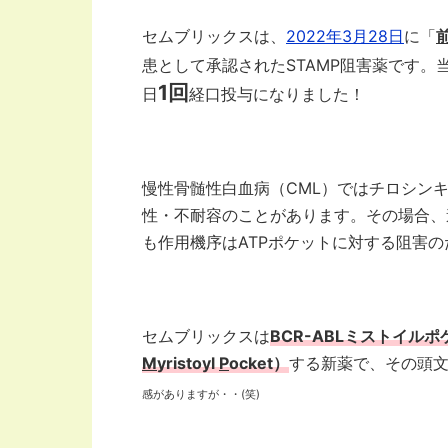
セムブリックスは、
2022年3月28日
に「
患として承認されたSTAMP阻害薬です。
1回
日
経口投与になりました！
慢性骨髄性白血病（CML）ではチロシン
性・不耐容のことがあります。その場合、
も作用機序はATPポケットに対する阻害
セムブリックスは
BCR-ABLミストイル
M
yristoyl
P
ocket）
する新薬で、その頭文
感がありますが・・(笑)