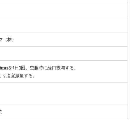
マ（株）
0mg
を1日
1回
、空腹時に経口投与する。
より適宜減量する。
売