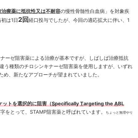
前治療薬に抵抗性又は不耐容
の慢性骨髄性白血病」を対象疾
2回
当初は1日
経口投与でしたが、今回の適応拡大に伴い、1
キナーゼ阻害薬による治療が基本ですが、しばしば治療抵抗
違う種類のチロシンキナーゼ阻害薬を使用しますが、いずれ
のため、新たなアプローチが望まれていました。
ポケットを選択的に阻害（
S
pecifically
T
argeting the
A
BL
字をとって、STAMP阻害薬と呼ばれています。
ちょっと無理やり