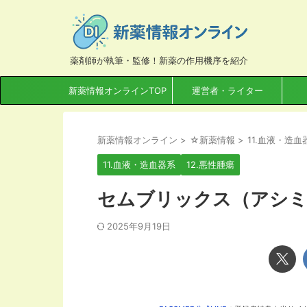
薬剤師が執筆・監修！新薬の作用機序を紹介
新薬情報オンラインTOP
運営者・ライター
新薬情報オンライン
>
☆新薬情報
>
11.血液・造血
11.血液・造血器系
12.悪性腫瘍
セムブリックス（アシミ
2025年9月19日