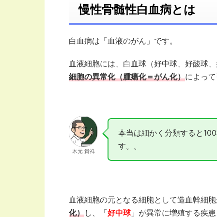
慢性骨髄性白血病とは
白血病は「血液のがん」です。
血液細胞には、白血球（好中球、好酸球、
細胞の異常化（腫瘍化＝がん化）
によって
本当は細かく分類すると10
す。。
木元 貴祥
血液細胞の元となる細胞として造血幹細胞
化）
し、「
好中球
」が異常に増殖する疾患