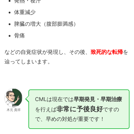
発熱・寝汗
体重減少
脾臓の増大（腹部膨満感）
骨痛
などの自覚症状が発現し、その後、
致死的な転帰
を
辿ってしまいます。
CMLは現在では
早期発見・早期治療
非常に予後良好
を行えば
ですの
木元 貴祥
で、早めの対処が重要です！