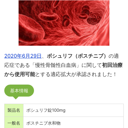
2020年6月29日
、
ボシュリフ（ボスチニブ）
の適
応症である「慢性骨髄性白血病」に関して
初回治療
から使用可能
とする適応拡大が承認されました！
基本情報
製品名
ボシュリフ錠100mg
一般名
ボスチニブ水和物