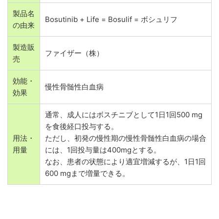
製品名
Bosutinib + Life = Bosulif = ボシュリフ
の由来
製造販
ファイザー（株）
売
効能・
慢性骨髄性白血病
効果
通常、成人にはボスチニブとして1日1回500 mg
を食後経口投与する。
用法・
ただし、初発の慢性期の慢性骨髄性白血病の場合
用量
には、1回投与量は400mgとする。
なお、患者の状態により適宜増減するが、1日1回
600 mgまで増量できる。