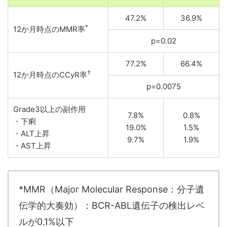
47.2%
36.9%
*
12か月時点のMMR率
p=0.02
77.2%
66.4%
†
12か月時点のCCyR率
p=0.0075
Grade3以上の副作用
7.8%
0.8%
・下痢
19.0%
1.5%
・ALT上昇
9.7%
1.9%
・AST上昇
*MMR（Major Molecular Response：分子遺
伝学的大奏効）：BCR-ABL遺伝子の検出レベ
ルが0.1%以下