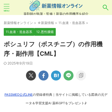
薬剤師が執筆・監修！新薬の作用機序を紹介
気になるお薬を検索！
新薬情報オンライン
>
☆新薬情報
>
11.血液・造血器系
>
11.血液・造血器系
12.悪性腫瘍
あいまい検索（例：ひらがな、誤字）には対応し
ボシュリフ（ボスチニブ）の作用機
ていませんので、製品名・一般名・キーワードな
序・副作用【CML】
どを
カタカナ
でご入力ください。
2025年9月19日
良い例：テセントリク
悪い例：てせんとりく テセンタリク
PASSMED公式LINE
の登録者特典｜当サイトに掲載している図表の元デ
ータ＆学習支援AI 薬科GPTをプレゼント♪