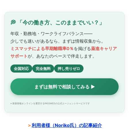
💭 「今の働き方、このままでいい？」
年収・勤務地・ワークライフバランス——
少しでも迷いがあるなら、まずは情報収集から。
ミスマッチによる早期離職率0％
を掲げる
薬進キャリア
サポート
が、あなたのペースで
伴走します。
全国対応
完全無料
押し売りゼロ
まずは無料で相談してみる ▶
※ 新薬情報オンラインを運営するPASSMEDの公式エージェントサービスです
＞
利用者様（Noriko氏）の記事紹介