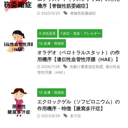
機序【脊髄性筋委縮症】
2025/5/20
脊髄性筋萎縮症
4.消化器系
7.炎症・免疫・アレルギー
10.皮膚・骨格筋
オラデオ（ベロトラルスタット）の作
用機序【遺伝性血管性浮腫（HAE）】
2026/7/28
先駆け審査指定制度
,
遺伝性血
管性浮腫（HAE）
10.皮膚・骨格筋
エクロックゲル（ソフピロニウム）の
作用機序・特徴【腋窩多汗症】
2023/9/29
多汗症