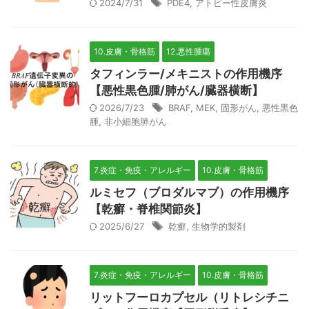
2024/7/31
PDE4
,
アトピー性皮膚炎
10.皮膚・骨格筋
12.悪性腫瘍
タフィンラー/メキニストの作用機序
【悪性黒色腫/肺がん/臓器横断】
2026/7/23
BRAF
,
MEK
,
固形がん
,
悪性黒色
腫
,
非小細胞肺がん
7.炎症・免疫・アレルギー
10.皮膚・骨格筋
ルミセフ（ブロダルマブ）の作用機序
【乾癬・脊椎関節炎】
2025/6/27
乾癬
,
生物学的製剤
7.炎症・免疫・アレルギー
10.皮膚・骨格筋
リットフーロカプセル（リトレシチニ