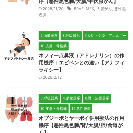
序【悪性黒色腫/大腸/甲状腺がん】
2025/11/20
BRAF
,
MEK
,
大腸がん
,
悪性黒
色腫
2.循環器系
3.呼吸器系
7.炎症・免疫・アレルギー
10.皮膚・骨格筋
ネフィー点鼻液（アドレナリン）の作
用機序：エピペンとの違い【アナフィ
ラキシー】
2026/2/12
3.呼吸器系
4.消化器系
6.腎・泌尿器系
10.皮膚・骨格筋
12.悪性腫瘍
オプジーボとヤーボイ併用療法の作用
機序【悪性黒色腫/腎/大腸/肺/食道が
ん】