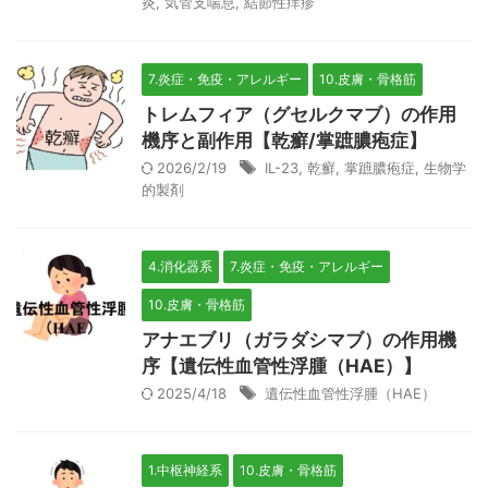
炎
,
気管支喘息
,
結節性痒疹
7.炎症・免疫・アレルギー
10.皮膚・骨格筋
トレムフィア（グセルクマブ）の作用
機序と副作用【乾癬/掌蹠膿疱症】
2026/2/19
IL-23
,
乾癬
,
掌蹠膿疱症
,
生物学
的製剤
4.消化器系
7.炎症・免疫・アレルギー
10.皮膚・骨格筋
アナエブリ（ガラダシマブ）の作用機
序【遺伝性血管性浮腫（HAE）】
2025/4/18
遺伝性血管性浮腫（HAE）
1.中枢神経系
10.皮膚・骨格筋