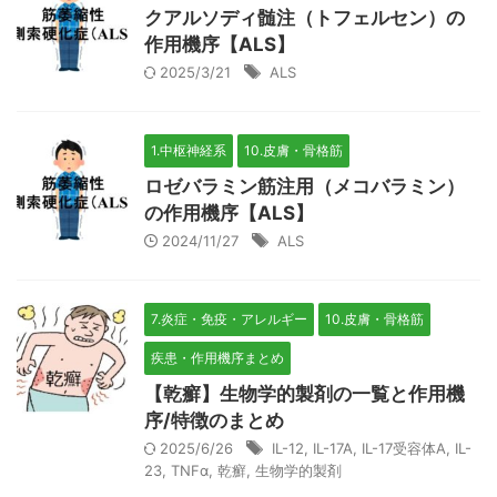
クアルソディ髄注（トフェルセン）の
作用機序【ALS】
2025/3/21
ALS
1.中枢神経系
10.皮膚・骨格筋
ロゼバラミン筋注用（メコバラミン）
の作用機序【ALS】
2024/11/27
ALS
7.炎症・免疫・アレルギー
10.皮膚・骨格筋
疾患・作用機序まとめ
【乾癬】生物学的製剤の一覧と作用機
序/特徴のまとめ
2025/6/26
IL-12
,
IL-17A
,
IL-17受容体A
,
IL-
23
,
TNFα
,
乾癬
,
生物学的製剤