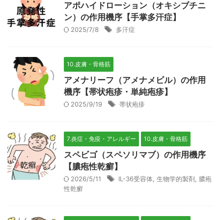
アポハイドローション（オキシブチニ
ン）の作用機序【手掌多汗症】
2025/7/8
多汗症
10.皮膚・骨格筋
アメナリーフ（アメナメビル）の作用
機序【帯状疱疹・単純疱疹】
2025/9/19
帯状疱疹
7.炎症・免疫・アレルギー
10.皮膚・骨格筋
スペビゴ（スペソリマブ）の作用機序
【膿疱性乾癬】
2026/5/11
IL-36受容体
,
生物学的製剤
,
膿疱
性乾癬