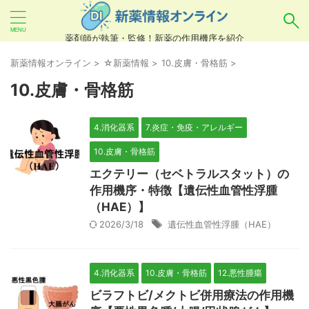
薬剤師が執筆・監修！新薬の作用機序を紹介
気になるお薬を検索！
新薬情報オンライン
>
☆新薬情報
>
10.皮膚・骨格筋
>
10.皮膚・骨格筋
あいまい検索（例：ひらがな、誤字）には対応し
4.消化器系
7.炎症・免疫・アレルギー
ていませんので、製品名・一般名・キーワードな
10.皮膚・骨格筋
どを
カタカナ
でご入力ください。
エクテリー（セベトラルスタット）の
良い例：テセントリク
作用機序・特徴【遺伝性血管性浮腫
悪い例：てせんとりく テセンタリク
（HAE）】
2026/3/18
遺伝性血管性浮腫（HAE）
4.消化器系
10.皮膚・骨格筋
12.悪性腫瘍
ビラフトビ/メクトビ併用療法の作用機