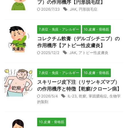
ブ）の作用機序【円形脱毛症】
2026/7/23
JAK
,
円形脱毛症
7.炎症・免疫・アレルギー
10.皮膚・骨格筋
コレクチム軟膏（デルゴシチニブ）の
作用機序【アトピー性皮膚炎】
2025/12/2
JAK
,
アトピー性皮膚炎
7.炎症・免疫・アレルギー
10.皮膚・骨格筋
スキリージ皮下注（リサンキズマブ）
の作用機序と特徴【乾癬/クローン病】
2026/5/4
IL-23
,
乾癬
,
掌蹠膿疱症
,
生物学
的製剤
10.皮膚・骨格筋