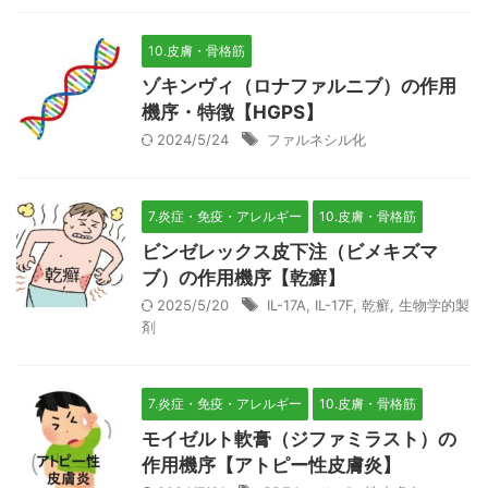
10.皮膚・骨格筋
ゾキンヴィ（ロナファルニブ）の作用
機序・特徴【HGPS】
2024/5/24
ファルネシル化
7.炎症・免疫・アレルギー
10.皮膚・骨格筋
ビンゼレックス皮下注（ビメキズマ
ブ）の作用機序【乾癬】
2025/5/20
IL-17A
,
IL-17F
,
乾癬
,
生物学的製
剤
7.炎症・免疫・アレルギー
10.皮膚・骨格筋
モイゼルト軟膏（ジファミラスト）の
作用機序【アトピー性皮膚炎】