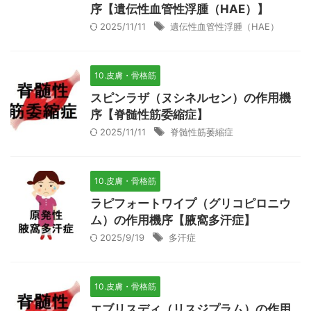
序【遺伝性血管性浮腫（HAE）】
2025/11/11
遺伝性血管性浮腫（HAE）
10.皮膚・骨格筋
スピンラザ（ヌシネルセン）の作用機
序【脊髄性筋委縮症】
2025/11/11
脊髄性筋萎縮症
10.皮膚・骨格筋
ラピフォートワイプ（グリコピロニウ
ム）の作用機序【腋窩多汗症】
2025/9/19
多汗症
10.皮膚・骨格筋
エブリスディ（リスジプラム）の作用