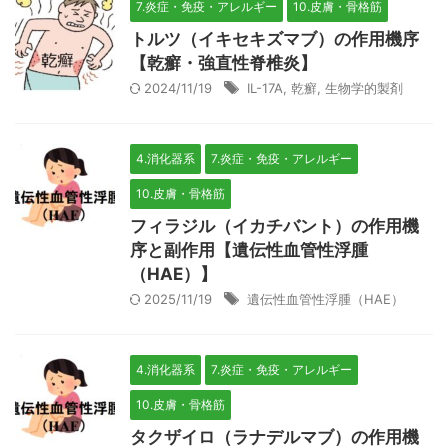
7.炎症・免疫・アレルギー
10.皮膚・骨格筋
トルツ（イキセキズマブ）の作用機序
【乾癬・強直性脊椎炎】
2024/11/19
IL-17A
,
乾癬
,
生物学的製剤
4.消化器系
7.炎症・免疫・アレルギー
10.皮膚・骨格筋
フィラジル（イカチバント）の作用機
序と副作用【遺伝性血管性浮腫
（HAE）】
2025/11/19
遺伝性血管性浮腫（HAE）
4.消化器系
7.炎症・免疫・アレルギー
10.皮膚・骨格筋
タクザイロ（ラナデルマブ）の作用機