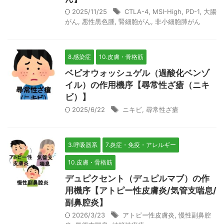
2025/11/25
CTLA-4
,
MSI-High
,
PD-1
,
大腸
がん
,
悪性黒色腫
,
腎細胞がん
,
非小細胞肺がん
8.感染症
10.皮膚・骨格筋
ベピオウォッシュゲル（過酸化ベンゾ
イル）の作用機序【尋常性ざ瘡（ニキ
ビ）】
2025/6/22
ニキビ
,
尋常性ざ瘡
3.呼吸器系
7.炎症・免疫・アレルギー
10.皮膚・骨格筋
デュピクセント（デュピルマブ）の作
用機序【アトピー性皮膚炎/気管支喘息/
副鼻腔炎】
2026/3/23
アトピー性皮膚炎
,
慢性副鼻腔