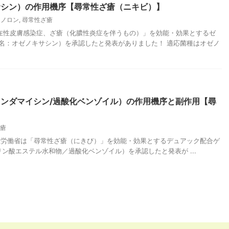
サシン）の作用機序【尋常性ざ瘡（ニキビ）】
キノロン
,
尋常性ざ瘡
「表在性皮膚感染症、ざ瘡（化膿性炎症を伴うもの）」を効能・効果とするゼ
名：オゼノキサシン）を承認したと発表がありました！ 適応菌種はオゼノ
ンダマイシン/過酸化ベンゾイル）の作用機序と副作用【尋
瘡
厚生労働省は「尋常性ざ瘡（にきび）」を効能・効果とするデュアック配合ゲ
ン酸エステル水和物／過酸化ベンゾイル）を承認したと発表が ...