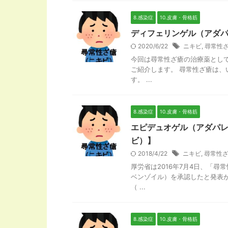
8.感染症
10.皮膚・骨格筋
ディフェリンゲル（アダ
2020/6/22
ニキビ
,
尋常性
今回は尋常性ざ瘡の治療薬とし
ご紹介します。 尋常性ざ瘡は、
す。 ...
8.感染症
10.皮膚・骨格筋
エピデュオゲル（アダパレ
ビ）】
2018/4/22
ニキビ
,
尋常性
厚労省は2016年7月4日、「
ベンゾイル）を承認したと発表
（ ...
8.感染症
10.皮膚・骨格筋