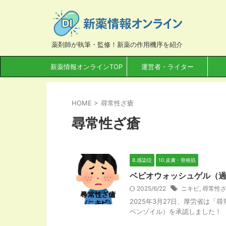
薬剤師が執筆・監修！新薬の作用機序を紹介
新薬情報オンラインTOP
運営者・ライター
HOME
>
尋常性ざ瘡
尋常性ざ瘡
8.感染症
10.皮膚・骨格筋
ベピオウォッシュゲル（
2025/6/22
ニキビ
,
尋常性
2025年3月27日、厚労省は
ベンゾイル）を承認しました！ ベ