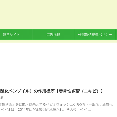
運営サイト
広告掲載
外部送信規律ポリシー
過酸化ベンゾイル）の作用機序【尋常性ざ瘡（ニキビ）】
ざ瘡
「尋常性ざ瘡」を効能・効果とするベピオウォッシュゲル5％（一般名：過酸化
ピオは、2014年にゲル製剤が承認され、その後、ベピ ...