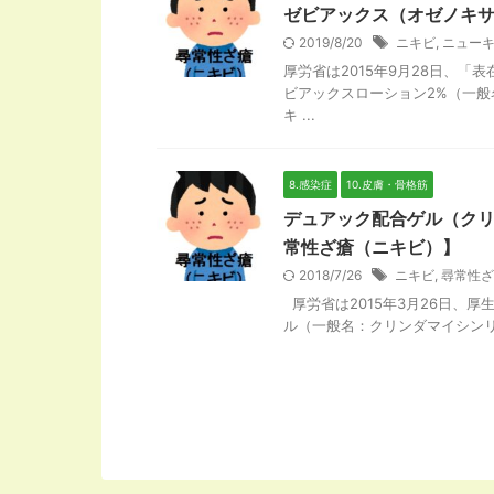
ゼビアックス（オゼノキ
2019/8/20
ニキビ
,
ニュー
厚労省は2015年9月28日、
ビアックスローション2%（一般
キ ...
8.感染症
10.皮膚・骨格筋
デュアック配合ゲル（クリ
常性ざ瘡（ニキビ）】
2018/7/26
ニキビ
,
尋常性ざ
厚労省は2015年3月26日、
ル（一般名：クリンダマイシンリ