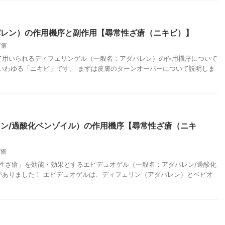
パレン）の作用機序と副作用【尋常性ざ瘡（ニキビ）】
ざ瘡
て用いられるディフェリンゲル（一般名：アダパレン）の作用機序について
いわゆる「ニキビ」です。 まずは皮膚のターンオーバーについて説明しま
ン/過酸化ベンゾイル）の作用機序【尋常性ざ瘡（ニキ
ざ瘡
尋常性ざ瘡」を効能・効果とするエピデュオゲル（一般名：アダパレン/過酸化
がありました！ エピデュオゲルは、ディフェリン（アダパレン）とベピオ