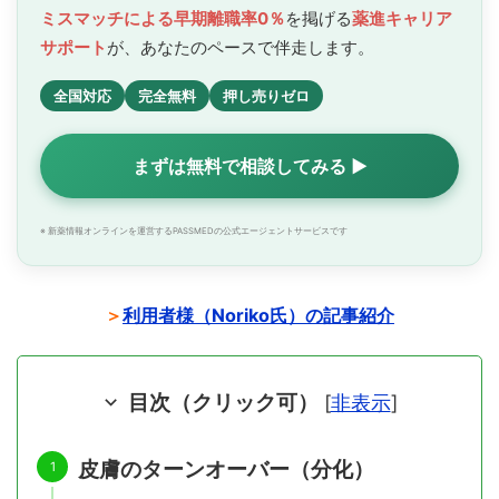
ミスマッチによる早期離職率0％
を掲げる
薬進キャリア
サポート
が、あなたのペースで
伴走します。
全国対応
完全無料
押し売りゼロ
まずは無料で相談してみる ▶
※ 新薬情報オンラインを運営するPASSMEDの公式エージェントサービスです
＞
利用者様（Noriko氏）の記事紹介
目次（クリック可）
[
非表示
]
皮膚のターンオーバー（分化）