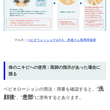
マルホ｜
ベピオウォッシュゲル5％ 患者さん指導用資材
体のニキビへの使用：医師の指示があった場合に
限る
洗
ベピオローションの用法・用量を確認すると、“
顔後
患部
”、“
”に塗布するとあります。