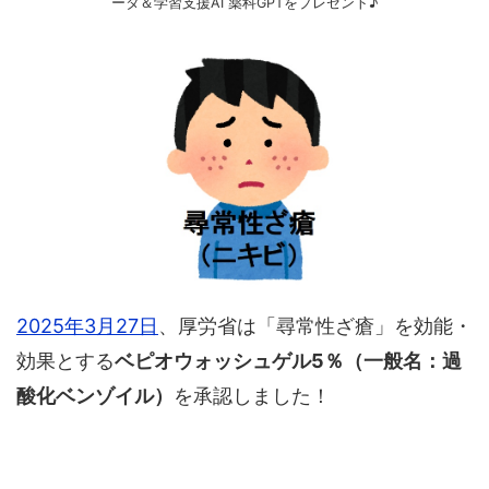
ータ＆学習支援AI 薬科GPTをプレゼント♪
2025年3月27日
、厚労省は「尋常性ざ瘡」を効能・
効果とする
ベピオウォッシュゲル5％（一般名：過
酸化ベンゾイル）
を承認しました！