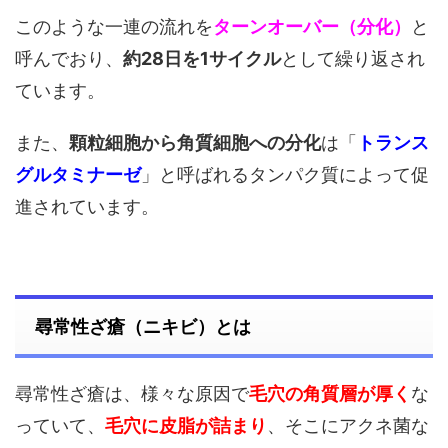
このような一連の流れを
ターンオーバー（分化）
と
呼んでおり、
約28日を1サイクル
として繰り返され
ています。
また、
顆粒細胞から角質細胞への分化
は「
トランス
グルタミナーゼ
」と呼ばれるタンパク質によって促
進されています。
尋常性ざ瘡（ニキビ）とは
尋常性ざ瘡は、様々な原因で
毛穴の角質層が厚く
な
っていて、
毛穴に皮脂が詰まり
、そこにアクネ菌な