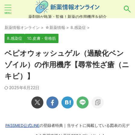
薬剤師が執筆・監修！新薬の作用機序を紹介
気になるお薬を検索！
新薬情報オンライン
>
☆新薬情報
>
8.感染症
>
8.感染症
10.皮膚・骨格筋
あいまい検索（例：ひらがな、誤字）には対応し
ベピオウォッシュゲル（過酸化ベン
ていませんので、製品名・一般名・キーワードな
ゾイル）の作用機序【尋常性ざ瘡（ニ
どを
カタカナ
でご入力ください。
キビ）】
良い例：テセントリク
悪い例：てせんとりく テセンタリク
2025年6月22日
PASSMED公式LINE
の登録者特典｜当サイトに掲載している図表の元デ