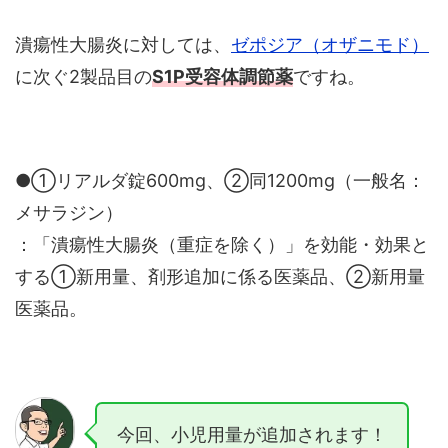
潰瘍性大腸炎に対しては、
ゼポジア（オザニモド）
に次ぐ2製品目の
S1P受容体調節薬
ですね。
●①リアルダ錠600mg、②同1200mg（一般名：
メサラジン）
：「潰瘍性大腸炎（重症を除く）」を効能・効果と
する①新用量、剤形追加に係る医薬品、②新用量
医薬品。
今回、小児用量が追加されます！