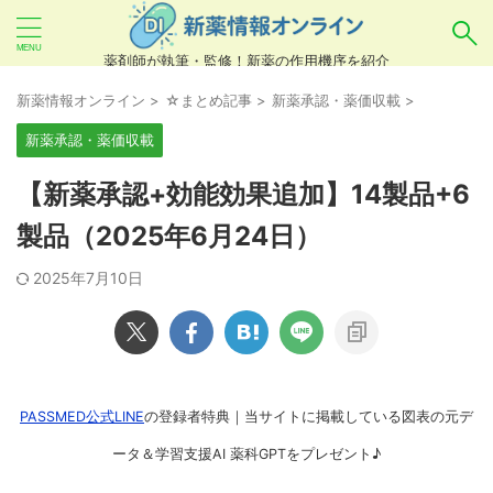
薬剤師が執筆・監修！新薬の作用機序を紹介
気になるお薬を検索！
新薬情報オンライン
>
☆まとめ記事
>
新薬承認・薬価収載
>
新薬承認・薬価収載
あいまい検索（例：ひらがな、誤字）には対応し
【新薬承認+効能効果追加】14製品+6
ていませんので、製品名・一般名・キーワードな
製品（2025年6月24日）
どを
カタカナ
でご入力ください。
2025年7月10日
良い例：テセントリク
悪い例：てせんとりく テセンタリク
PASSMED公式LINE
の登録者特典｜当サイトに掲載している図表の元デ
ータ＆学習支援AI 薬科GPTをプレゼント♪