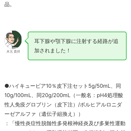
品。
耳下腺や顎下腺に注射する経路が追
加されました！
木元 貴祥
●ハイキュービア10％皮下注セット5g/50mL、同
10g/100mL、同20g/200mL（一般名：pH4処理酸
性人免疫グロブリン（皮下注）/ボルヒアルロニダ
ーゼアルファ（遺伝子組換え））
：「慢性炎症性脱髄性多発根神経炎及び多巣性運動