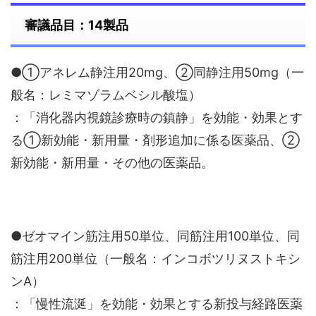
審議品目：14製品
●①アネレム静注用20mg、②同静注用50mg（一
般名：レミマゾラムベシル酸塩）
：「消化器内視鏡診療時の鎮静」を効能・効果とす
る①新効能・新用量・剤形追加に係る医薬品、②
新効能・新用量・その他の医薬品。
●ゼオマイン筋注用50単位、同筋注用100単位、同
筋注用200単位（一般名：インコボツリヌストキシ
ンA）
：「慢性流涎」を効能・効果とする新投与経路医薬