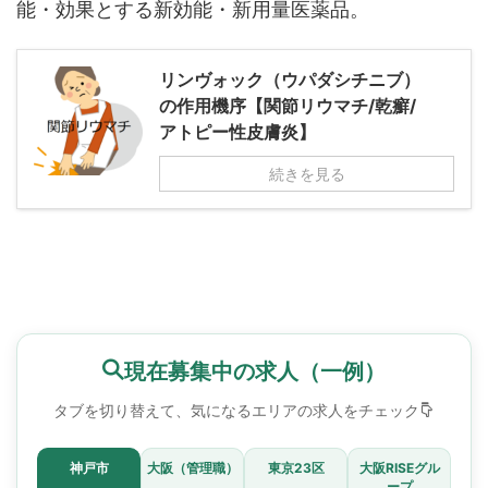
能・効果とする新効能・新用量医薬品。
リンヴォック（ウパダシチニブ）
の作用機序【関節リウマチ/乾癬/
アトピー性皮膚炎】
続きを見る
現在募集中の求人（一例）
タブを切り替えて、気になるエリアの求人をチェック
神戸市
大阪（管理職）
東京23区
大阪RISEグル
ープ