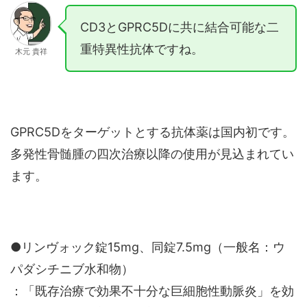
CD3とGPRC5Dに共に結合可能な二
重特異性抗体ですね。
木元 貴祥
GPRC5Dをターゲットとする抗体薬は国内初です。
多発性骨髄腫の四次治療以降の使用が見込まれてい
ます。
●リンヴォック錠15mg、同錠7.5mg（一般名：ウ
パダシチニブ水和物）
：「既存治療で効果不十分な巨細胞性動脈炎」を効