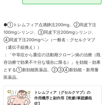
●①トレムフィア点滴静注200mg、②同皮下注
100mgシリンジ、③同皮下注200mgシリンジ、
④同皮下注200mgペン（一般名：グセルクマブ
（遺伝子組換え））
：「中等症から重症の活動期クローン病の治療（既
存治療で効果不十分な場合に限る）」を効能・効果
とする①新効能医薬品、②③④新効能・新用量
医薬品。
トレムフィア（グセルクマブ）の
作用機序と副作用【乾癬/掌蹠膿疱
症】