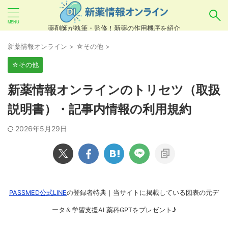
薬剤師が執筆・監修！新薬の作用機序を紹介
気になるお薬を検索！
新薬情報オンライン
>
☆その他
>
☆その他
あいまい検索（例：ひらがな、誤字）には対応し
新薬情報オンラインのトリセツ（取扱
ていませんので、製品名・一般名・キーワードな
説明書）・記事内情報の利用規約
どを
カタカナ
でご入力ください。
2026年5月29日
良い例：テセントリク
悪い例：てせんとりく テセンタリク
PASSMED公式LINE
の登録者特典｜当サイトに掲載している図表の元デ
ータ＆学習支援AI 薬科GPTをプレゼント♪