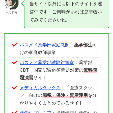
当サイト以外にも以下のサイトを運
営中です！ご興味があれば是非覗い
木元 貴祥
てみてくださいね。
パスメド薬学部家庭教師
：
薬学部生
向
けの家庭教師事業
パスメド薬学部試験対策室
：薬学部
CBT・国家試験必須問題対策の
無料問
題演習
サイト
メディカルタックス
：「医療スタッ
フ」向けの
節税・保険・資産運用
を分
かりやすくまとめているサイト
薬学生プレミア
：成績優秀な薬学生の