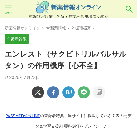
薬剤師が執筆・監修！新薬の作用機序を紹介
気になるお薬を検索！
新薬情報オンライン
>
☆新薬情報
>
2.循環器系
>
2.循環器系
あいまい検索（例：ひらがな、誤字）には対応し
エンレスト（サクビトリルバルサル
ていませんので、製品名・一般名・キーワードな
タン）の作用機序【心不全】
どを
カタカナ
でご入力ください。
2026年7月23日
良い例：テセントリク
悪い例：てせんとりく テセンタリク
PASSMED公式LINE
の登録者特典｜当サイトに掲載している図表の元デ
ータ＆学習支援AI 薬科GPTをプレゼント♪