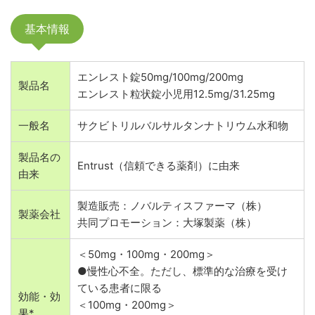
基本情報
エンレスト錠50mg/100mg/200mg
製品名
エンレスト粒状錠小児用12.5mg/31.25mg
一般名
サクビトリルバルサルタンナトリウム水和物
製品名の
Entrust（信頼できる薬剤）に由来
由来
製造販売：ノバルティスファーマ（株）
製薬会社
共同プロモーション：大塚製薬（株）
＜50mg・100mg・200mg＞
●慢性心不全。ただし、標準的な治療を受け
ている患者に限る
効能・効
＜100mg・200mg＞
果*