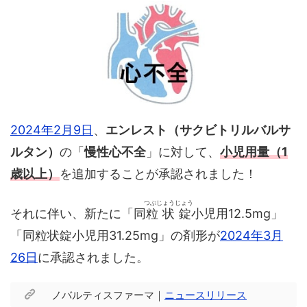
2024年2月9日
、
エンレスト（サクビトリルバルサ
ルタン）
の「
慢性心不全
」に対して、
小児用量（1
歳以上）
を追加することが承認されました！
つぶじょうじょう
それに伴い、新たに「同
粒状錠
小児用12.5mg」
「同粒状錠小児用31.25mg」の剤形が
2024年3月
26日
に承認されました。
ノバルティスファーマ｜
ニュースリリース