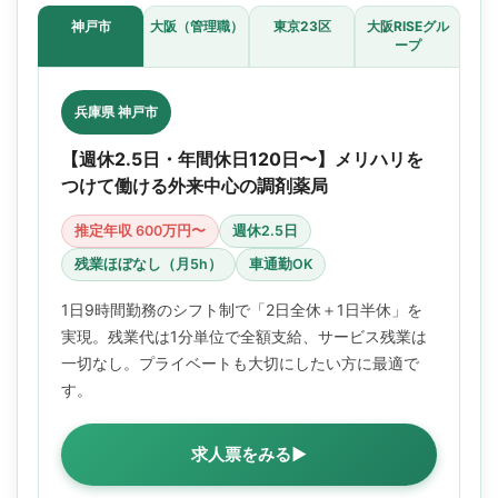
神戸市
大阪（管理職）
東京23区
大阪RISEグル
ープ
兵庫県 神戸市
【週休2.5日・年間休日120日〜】メリハリを
つけて働ける外来中心の調剤薬局
推定年収 600万円〜
週休2.5日
残業ほぼなし（月5h）
車通勤OK
1日9時間勤務のシフト制で「2日全休＋1日半休」を
実現。残業代は1分単位で全額支給、サービス残業は
一切なし。プライベートも大切にしたい方に最適で
す。
求人票をみる▶