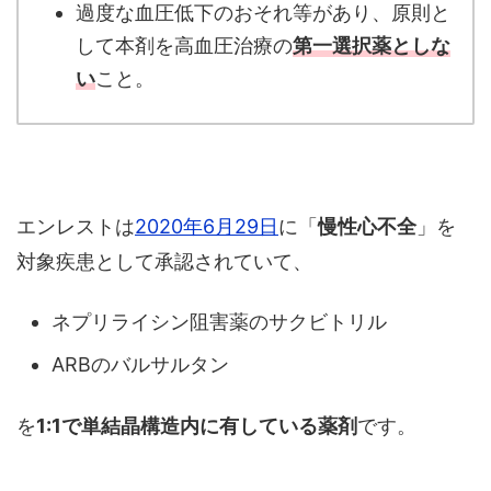
過度な血圧低下のおそれ等があり、原則と
して本剤を高血圧治療の
第一選択薬としな
い
こと。
エンレストは
2020年6月29日
に「
慢性心不全
」を
対象疾患として承認されていて、
ネプリライシン阻害薬のサクビトリル
ARBのバルサルタン
を
1:1で単結晶構造内に有している薬剤
です。