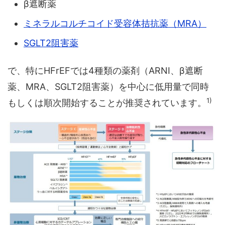
β遮断薬
ミネラルコルチコイド受容体拮抗薬（MRA）
SGLT2阻害薬
で、特にHFrEFでは4種類の薬剤（ARNI、β遮断
薬、MRA、SGLT2阻害薬）を中心に低用量で同時
1)
もしくは順次開始することが推奨されています。