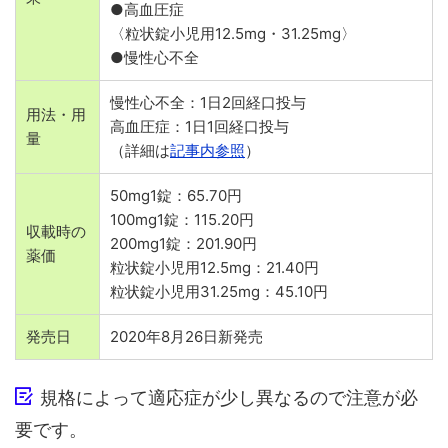
●高血圧症
〈粒状錠小児用12.5mg・31.25mg〉
●慢性心不全
慢性心不全：1日2回経口投与
用法・用
高血圧症：1日1回経口投与
量
（詳細は
記事内参照
）
50mg1錠：65.70円
100mg1錠：115.20円
収載時の
200mg1錠：201.90円
薬価
粒状錠小児用12.5mg：21.40円
粒状錠小児用31.25mg：45.10円
発売日
2020年8月26日新発売
規格によって適応症が少し異なるので注意が必
要です。