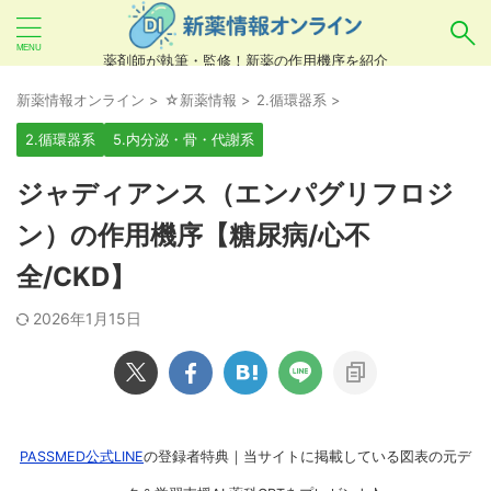
薬剤師が執筆・監修！新薬の作用機序を紹介
気になるお薬を検索！
新薬情報オンライン
>
☆新薬情報
>
2.循環器系
>
2.循環器系
5.内分泌・骨・代謝系
あいまい検索（例：ひらがな、誤字）には対応し
ジャディアンス（エンパグリフロジ
ていませんので、製品名・一般名・キーワードな
ン）の作用機序【糖尿病/心不
どを
カタカナ
でご入力ください。
全/CKD】
良い例：テセントリク
悪い例：てせんとりく テセンタリク
2026年1月15日
PASSMED公式LINE
の登録者特典｜当サイトに掲載している図表の元デ