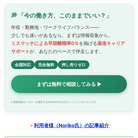
💭 「今の働き方、このままでいい？」
年収・勤務地・ワークライフバランス——
少しでも迷いがあるなら、まずは情報収集から。
ミスマッチによる早期離職率0％
を掲げる
薬進キャリア
サポート
が、あなたのペースで
伴走します。
全国対応
完全無料
押し売りゼロ
まずは無料で相談してみる ▶
※ 新薬情報オンラインを運営するPASSMEDの公式エージェントサービスです
＞
利用者様（Noriko氏）の記事紹介