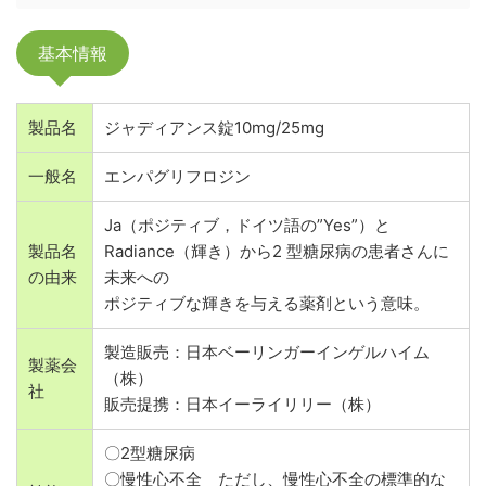
基本情報
製品名
ジャディアンス錠10mg/25mg
一般名
エンパグリフロジン
Ja（ポジティブ，ドイツ語の”Yes”）と
製品名
Radiance（輝き）から2 型糖尿病の患者さんに
の由来
未来への
ポジティブな輝きを与える薬剤という意味。
製造販売：日本ベーリンガーインゲルハイム
製薬会
（株）
社
販売提携：日本イーライリリー（株）
〇2型糖尿病
〇慢性心不全 ただし、慢性心不全の標準的な