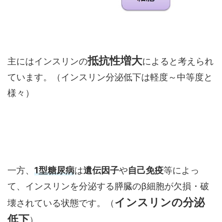
抵抗性増大
主にはインスリンの
によると考えられ
ています。（インスリン分泌低下は軽度～中等度と
様々）
一方、
1型糖尿病
は
遺伝因子
や
自己免疫
等によっ
て、インスリンを分泌する膵臓のβ細胞が欠損・破
インスリンの分泌
壊されている状態です。（
低下
）