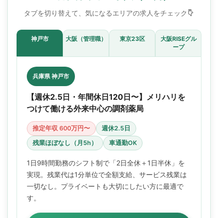
タブを切り替えて、気になるエリアの求人をチェック
神戸市
大阪（管理職）
東京23区
大阪RISEグル
ープ
兵庫県 神戸市
【週休2.5日・年間休日120日〜】メリハリを
つけて働ける外来中心の調剤薬局
推定年収 600万円〜
週休2.5日
残業ほぼなし（月5h）
車通勤OK
1日9時間勤務のシフト制で「2日全休＋1日半休」を
実現。残業代は1分単位で全額支給、サービス残業は
一切なし。プライベートも大切にしたい方に最適で
す。