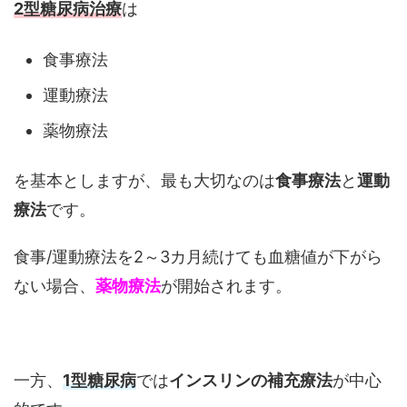
2型糖尿病治療
は
食事療法
運動療法
薬物療法
を基本としますが、最も大切なのは
食事療法
と
運動
療法
です。
食事/運動療法を2～3カ月続けても血糖値が下がら
ない場合、
薬物療法
が開始されます。
一方、
1型糖尿病
では
インスリンの補充療法
が中心