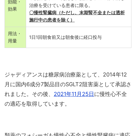
効能・
治療を受けている患者に限る。
効果
〇慢性腎臓病（ただし、末期腎不全または透析
施行中の患者を除く）
用法・
1日1回朝食前又は朝食後に経口投与
用量
ジャディアンスは糖尿病治療薬として、2014年12
月に国内6成分7製品目のSGLT2阻害薬として承認さ
れました。その後、
2021年11月25日
に慢性心不全
の適応を取得しています。
類薬のフォシーガも慢性心不全と慢性腎臓病に適応