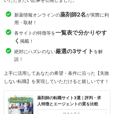
いただきたい記事を公開しました。
薬剤師2名
新薬情報オンラインの
が実際に利
用・取材！
一覧表で分かりやす
各サイトの特徴等を
く
掲載！
厳選の3サイト
絶対にハズレのない
を解
説！
上手に活用してあなたの希望・条件に沿った【失敗
しない転職】を実現していただけると嬉しいです！
薬剤師の転職サイト3選｜評判・求
人特徴とエージェントの質を比較
続きを見る