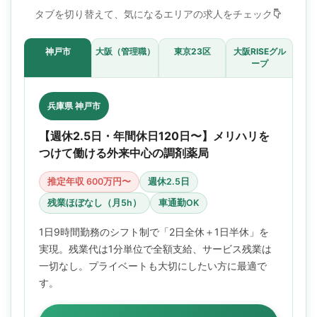
タブを切り替えて、気になるエリアの求人をチェック
神戸市
大阪（管理職）
東京23区
大阪RISEグル
ープ
兵庫県 神戸市
【週休2.5日・年間休日120日〜】メリハリを
つけて働ける外来中心の調剤薬局
推定年収 600万円〜
週休2.5日
残業ほぼなし（月5h）
車通勤OK
1日9時間勤務のシフト制で「2日全休＋1日半休」を
実現。残業代は1分単位で全額支給、サービス残業は
一切なし。プライベートも大切にしたい方に最適で
す。