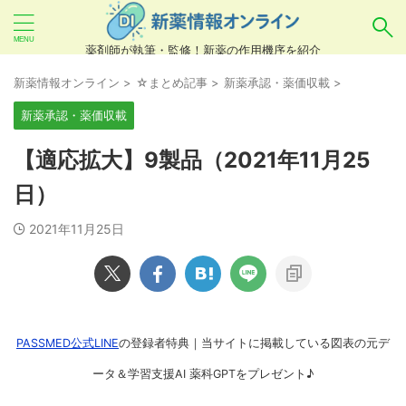
薬剤師が執筆・監修！新薬の作用機序を紹介
気になるお薬を検索！
新薬情報オンライン
>
☆まとめ記事
>
新薬承認・薬価収載
>
新薬承認・薬価収載
あいまい検索（例：ひらがな、誤字）には対応し
【適応拡大】9製品（2021年11月25
ていませんので、製品名・一般名・キーワードな
日）
どを
カタカナ
でご入力ください。
2021年11月25日
良い例：テセントリク
悪い例：てせんとりく テセンタリク
PASSMED公式LINE
の登録者特典｜当サイトに掲載している図表の元デ
ータ＆学習支援AI 薬科GPTをプレゼント♪