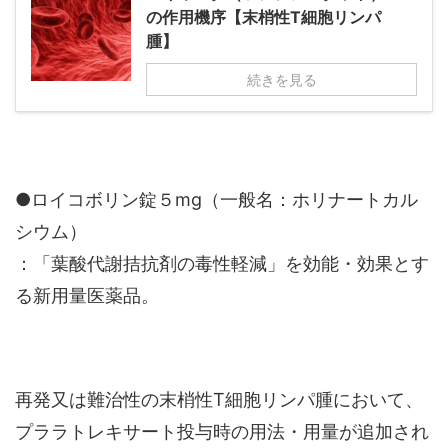
の作用機序【末梢性T細胞リンパ
腫】
続きを見る
●ロイコボリン錠５mg（一般名：ホリナートカル
シウム）
：「葉酸代謝拮抗剤の毒性軽減」を効能・効果とす
る新用量医薬品。
再発又は難治性の末梢性T細胞リンパ腫において、
プララトレキサート投与時の用法・用量が追加され