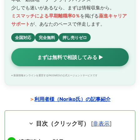
少しでも迷いがあるなら、まずは情報収集から。
ミスマッチによる早期離職率0％
を掲げる
薬進キャリア
サポート
が、あなたのペースで
伴走します。
全国対応
完全無料
押し売りゼロ
まずは無料で相談してみる ▶
※ 新薬情報オンラインを運営するPASSMEDの公式エージェントサービスです
＞
利用者様（Noriko氏）の記事紹介
目次（クリック可）
[
非表示
]