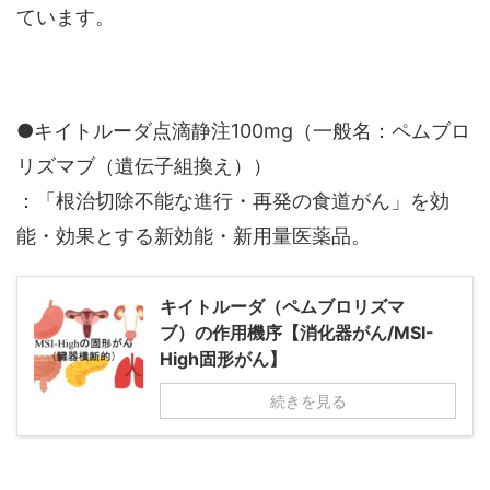
ています。
●キイトルーダ点滴静注100mg（一般名：ペムブロ
リズマブ（遺伝子組換え））
：「根治切除不能な進行・再発の食道がん」を効
能・効果とする新効能・新用量医薬品。
キイトルーダ（ペムブロリズマ
ブ）の作用機序【消化器がん/MSI-
High固形がん】
続きを見る