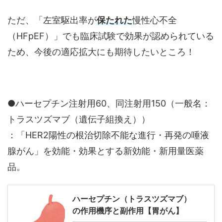
ただ、「左室駆出率が
保たれた
慢性心不全
（HFpEF）」でも臨床試験で効果が認められている
ため、今後の適応拡大にも期待したいところ！
●ハーセプチン注射用60、同注射用150（一般名：
トラスツズマブ（遺伝子組換え））
：「HER2陽性の根治切除不能な進行・再発の唾液
腺がん」を効能・効果とする新効能・新用量医薬
品。
ハーセプチン（トラスツズマブ）
の作用機序と副作用【胃がん】