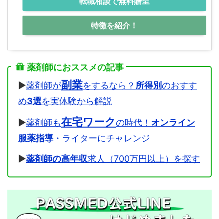
転職相談で無料贈呈
特徴を紹介！
薬剤師におススメの記事
副業
▶
薬剤師が
をするなら？
所得別
のおすす
め
3選
を実体験から解説
在宅ワーク
▶
薬剤師も
の時代！
オンライン
服薬指導
・ライターにチャレンジ
▶
薬剤師の高年収
求人（700万円以上）を探す