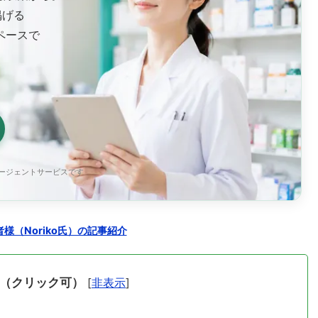
掲げる
ペースで
エージェントサービスです
様（Noriko氏）の記事紹介
（クリック可）
[
非表示
]