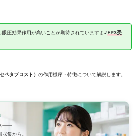
も眼圧効果作用が高いことが期待されていますよ♪
EP3受
セペタプロスト）
の作用機序・特徴について解説します。
」
ス——
報収集から。