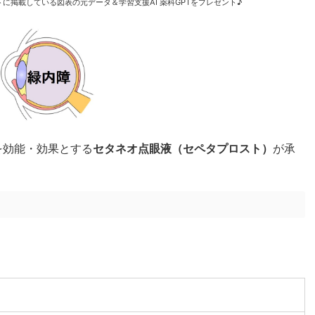
に掲載している図表の元データ＆学習支援AI 薬科GPTをプレゼント♪
を効能・効果とする
セタネオ点眼液（セペタプロスト）
が承