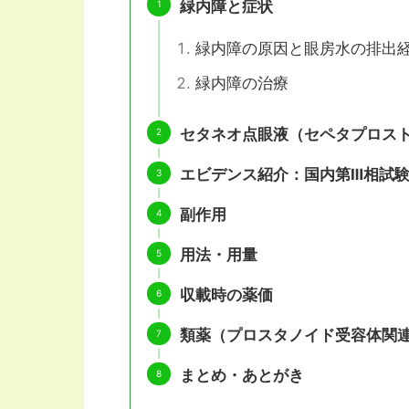
緑内障と症状
緑内障の原因と眼房水の排出
緑内障の治療
セタネオ点眼液（セペタプロス
エビデンス紹介：国内第Ⅲ相試
副作用
用法・用量
収載時の薬価
類薬（プロスタノイド受容体関
まとめ・あとがき