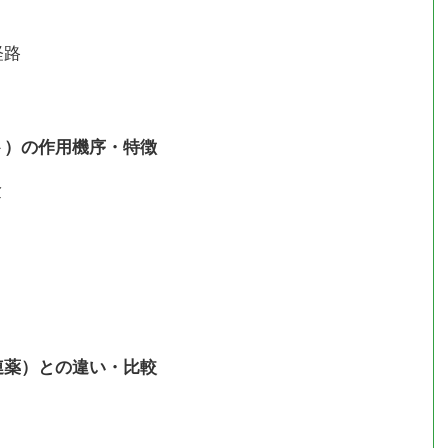
経路
ト）の作用機序・特徴
験
連薬）との違い・比較