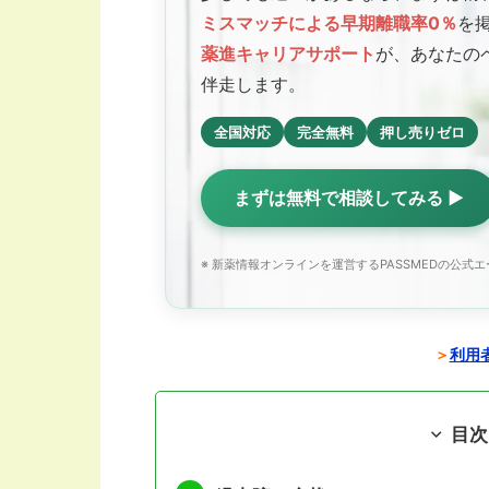
ミスマッチによる早期離職率0％
を
薬進キャリアサポート
が、あなたの
伴走します。
全国対応
完全無料
押し売りゼロ
まずは無料で相談してみる ▶
※ 新薬情報オンラインを運営するPASSMEDの公式
＞
利用者
目次