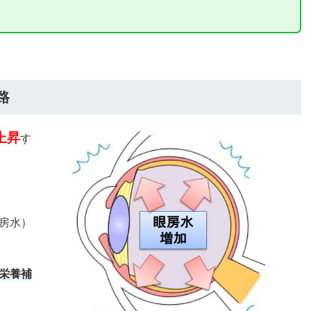
路
上昇
す
房水）
栄養補