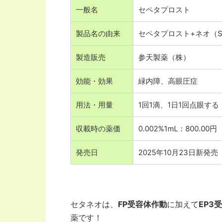
一般名
セペタプロスト
製品名の由来
セペタプロスト+ネオ（Sep
製造販売
参天製薬（株）
効能・効果
緑内障、高眼圧症
用法・用量
1回1滴、1日1回点眼する
収載時の薬価
0.002%1mL：800.00円
発売日
2025年10月23日新発売
セタネオは、
FP受容体作動
に加えて
EP3
薬です！