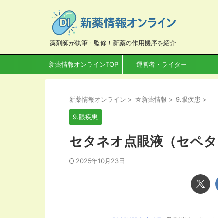
薬剤師が執筆・監修！新薬の作用機序を紹介
新薬情報オンラインTOP
運営者・ライター
新薬情報オンライン
>
☆新薬情報
>
9.眼疾患
>
9.眼疾患
セタネオ点眼液（セペタ
2025年10月23日