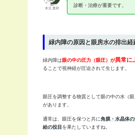
診断・治療が重要です。
木元 貴祥
緑内障の原因と眼房水の排出経
異常に
緑内障は
眼の中の圧力（眼圧）が
ることで視神経が圧迫されて生じます。
眼圧を調整する物質として眼の中の水（眼
があります。
通常は、眼圧を保つと共に
角膜・水晶体の
給の役目
を果たしていますね。