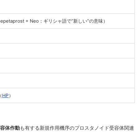
etaprost + Neo：ギリシャ語で”新しい”の意味）
（
HP
）
受容体作動
も有する新規作用機序のプロスタノイド受容体関連