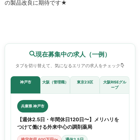
の製品改良に期待です★
現在募集中の求人（一例）
タブを切り替えて、気になるエリアの求人をチェック
神戸市
大阪（管理職）
東京23区
大阪RISEグル
ープ
兵庫県 神戸市
【週休2.5日・年間休日120日〜】メリハリを
つけて働ける外来中心の調剤薬局
推定年収 600万円〜
週休2.5日