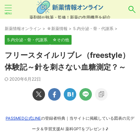
薬剤師が執筆・監修！新薬の作用機序を紹介
気になるお薬を検索！
新薬情報オンライン
>
☆新薬情報
>
5.内分泌・骨・代謝系
>
5.内分泌・骨・代謝系
☆その他
あいまい検索（例：ひらがな、誤字）には対応し
フリースタイルリブレ（freestyle）
ていませんので、製品名・一般名・キーワードな
体験記～針を刺さない血糖測定？～
どを
カタカナ
でご入力ください。
2020年6月22日
良い例：テセントリク
悪い例：てせんとりく テセンタリク
PASSMED公式LINE
の登録者特典｜当サイトに掲載している図表の元デ
ータ＆学習支援AI 薬科GPTをプレゼント♪