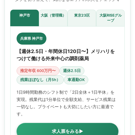
神戸市
大阪（管理職）
東京23区
大阪RISEグル
ープ
兵庫県 神戸市
【週休2.5日・年間休日120日〜】メリハリを
つけて働ける外来中心の調剤薬局
推定年収 600万円〜
週休2.5日
残業ほぼなし（月5h）
車通勤OK
1日9時間勤務のシフト制で「2日全休＋1日半休」を
実現。残業代は1分単位で全額支給、サービス残業は
一切なし。プライベートも大切にしたい方に最適で
す。
求人票をみる▶