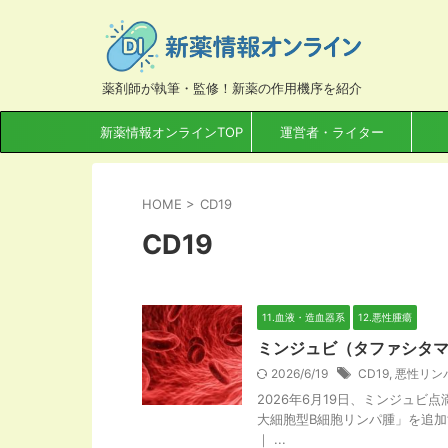
薬剤師が執筆・監修！新薬の作用機序を紹介
新薬情報オンラインTOP
運営者・ライター
HOME
>
CD19
CD19
11.血液・造血器系
12.悪性腫瘍
ミンジュビ（タファシタ
2026/6/19
CD19
,
悪性リン
2026年6月19日、ミンジュ
大細胞型B細胞リンパ腫」を追加
｜ ...