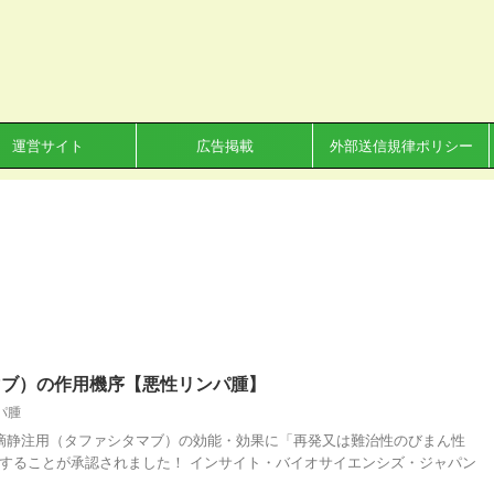
運営サイト
広告掲載
外部送信規律ポリシー
マブ）の作用機序【悪性リンパ腫】
パ腫
ビ点滴静注用（タファシタマブ）の効能・効果に「再発又は難治性のびまん性
することが承認されました！ インサイト・バイオサイエンシズ・ジャパン