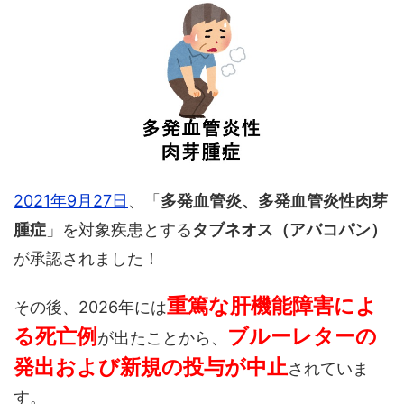
2021年9月27日
、「
多発血管炎、多発血管炎性肉芽
腫症
」を対象疾患とする
タブネオス（アバコパン）
が承認されました！
重篤な肝機能障害によ
その後、2026年には
る死亡例
ブルーレターの
が出たことから、
発出および新規の投与が中止
されていま
す。