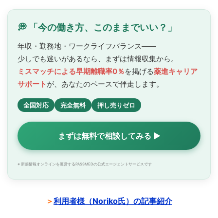
💭 「今の働き方、このままでいい？」
年収・勤務地・ワークライフバランス——
少しでも迷いがあるなら、まずは情報収集から。
ミスマッチによる早期離職率0％
を掲げる
薬進キャリア
サポート
が、あなたのペースで
伴走します。
全国対応
完全無料
押し売りゼロ
まずは無料で相談してみる ▶
※ 新薬情報オンラインを運営するPASSMEDの公式エージェントサービスです
＞
利用者様（Noriko氏）の記事紹介