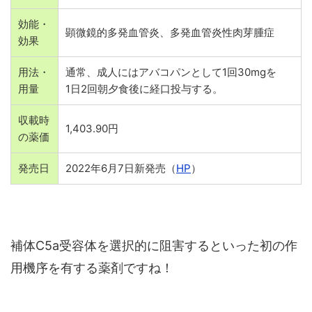
効能・
顕微鏡的多発血管炎、多発血管炎性肉芽腫症
効果
用法・
通常、成人にはアバコパンとして1回30mgを
用量
1日2回朝夕食後に経口投与する。
収載時
1,403.90円
の薬価
発売日
2022年6月7日新発売（
HP
）
補体C5a受容体を選択的に阻害するといった初の作
用機序を有する薬剤ですね！