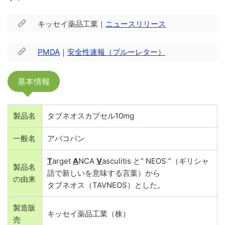
キッセイ薬品工業｜
ニュースリリース
PMDA
｜
安全性速報（ブルーレター）
基本情報
製品名
タブネオスカプセル10mg
一般名
アバコパン
T
arget
A
NCA
V
asculitis と” NEOS ”（ギリシャ
製品名
語で新しいを意味する言葉）から
の由来
タブネオス（TAVNEOS）とした。
製造販
キッセイ薬品工業（株）
売