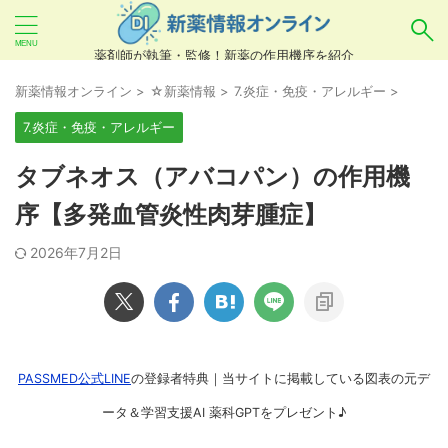
薬剤師が執筆・監修！新薬の作用機序を紹介
気になるお薬を検索！
新薬情報オンライン
>
☆新薬情報
>
7.炎症・免疫・アレルギー
>
7.炎症・免疫・アレルギー
あいまい検索（例：ひらがな、誤字）には対応し
タブネオス（アバコパン）の作用機
ていませんので、製品名・一般名・キーワードな
序【多発血管炎性肉芽腫症】
どを
カタカナ
でご入力ください。
2026年7月2日
良い例：テセントリク
悪い例：てせんとりく テセンタリク
PASSMED公式LINE
の登録者特典｜当サイトに掲載している図表の元デ
ータ＆学習支援AI 薬科GPTをプレゼント♪