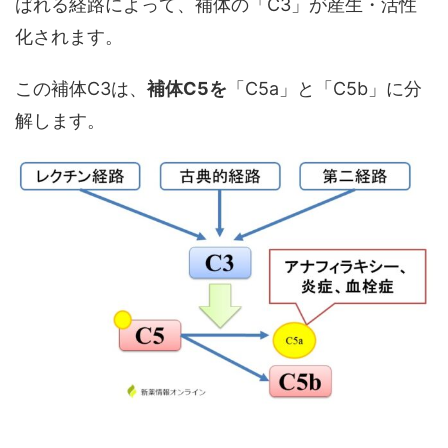
ばれる経路によって、補体の「C3」が産生・活性
化されます。
この補体C3は、
補体C5を
「C5a」と「C5b」に分
解します。