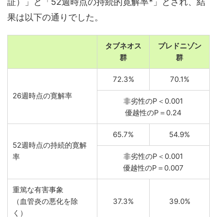
証）」と「52週時点の持続的寛解率*」とされ、結
果は以下の通りでした。
タブネオス
プレドニゾン
群
群
72.3%
70.1%
26週時点の寛解率
非劣性のP＜0.001
優越性のP＝0.24
65.7%
54.9%
52週時点の持続的寛解
非劣性のP＜0.001
率
優越性のP＝0.007
重篤な有害事象
（血管炎の悪化を除
37.3%
39.0%
く）