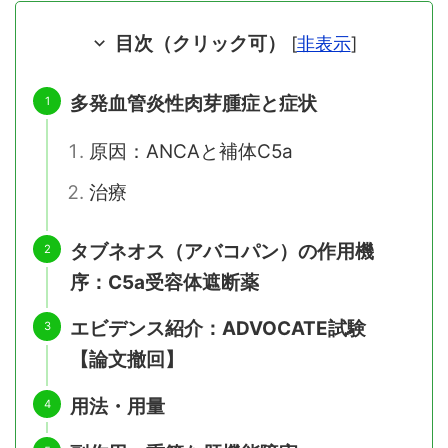
目次（クリック可）
[
非表示
]
多発血管炎性肉芽腫症と症状
原因：ANCAと補体C5a
治療
タブネオス（アバコパン）の作用機
序：C5a受容体遮断薬
エビデンス紹介：ADVOCATE試験
【論文撤回】
用法・用量