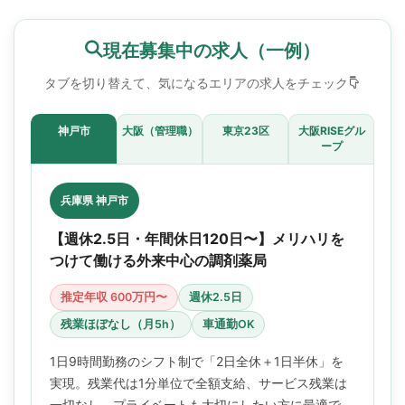
現在募集中の求人（一例）
タブを切り替えて、気になるエリアの求人をチェック
神戸市
大阪（管理職）
東京23区
大阪RISEグル
ープ
兵庫県 神戸市
【週休2.5日・年間休日120日〜】メリハリを
つけて働ける外来中心の調剤薬局
推定年収 600万円〜
週休2.5日
残業ほぼなし（月5h）
車通勤OK
1日9時間勤務のシフト制で「2日全休＋1日半休」を
実現。残業代は1分単位で全額支給、サービス残業は
一切なし。プライベートも大切にしたい方に最適で