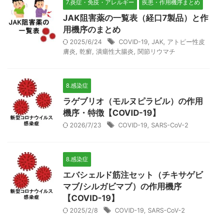
7.炎症・免疫・アレルギー
疾患・作用機序まとめ
JAK阻害薬の一覧表（経口7製品）と作
用機序のまとめ
2025/6/24
COVID-19
,
JAK
,
アトピー性皮
膚炎
,
乾癬
,
潰瘍性大腸炎
,
関節リウマチ
8.感染症
ラゲブリオ（モルヌピラビル）の作用
機序・特徴【COVID-19】
2026/7/23
COVID-19
,
SARS-CoV-2
8.感染症
エバシェルド筋注セット（チキサゲビ
マブ/シルガビマブ）の作用機序
【COVID-19】
2025/2/8
COVID-19
,
SARS-CoV-2