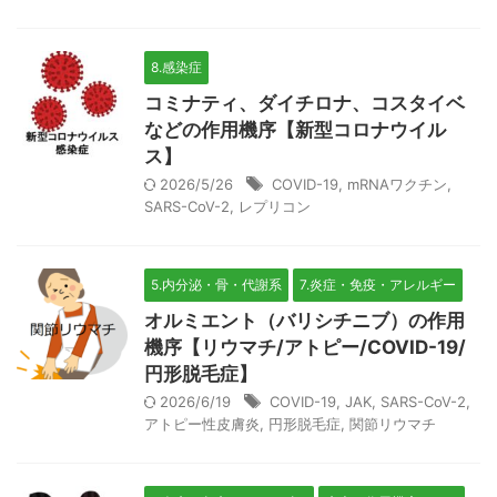
8.感染症
コミナティ、ダイチロナ、コスタイベ
などの作用機序【新型コロナウイル
ス】
2026/5/26
COVID-19
,
mRNAワクチン
,
SARS-CoV-2
,
レプリコン
5.内分泌・骨・代謝系
7.炎症・免疫・アレルギー
オルミエント（バリシチニブ）の作用
機序【リウマチ/アトピー/COVID-19/
円形脱毛症】
2026/6/19
COVID-19
,
JAK
,
SARS-CoV-2
,
アトピー性皮膚炎
,
円形脱毛症
,
関節リウマチ