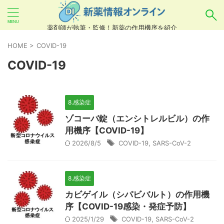
薬剤師が執筆・監修！新薬の作用機序を紹介
気になるお薬を検索！
HOME
>
COVID-19
COVID-19
あいまい検索（例：ひらがな、誤字）には対応し
ていませんので、製品名・一般名・キーワードな
8.感染症
どを
カタカナ
でご入力ください。
ゾコーバ錠（エンシトレルビル）の作
良い例：テセントリク
用機序【COVID-19】
2026/8/5
COVID-19
,
SARS-CoV-2
悪い例：てせんとりく テセンタリク
8.感染症
カビゲイル（シパビバルト）の作用機
序【COVID-19感染・発症予防】
2025/1/29
COVID-19
,
SARS-CoV-2