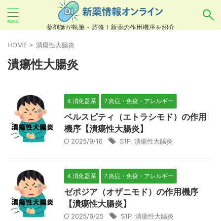
薬剤師が執筆・監修！新薬の作用機序を紹介
気になるお薬を検索！
HOME
>
潰瘍性大腸炎
潰瘍性大腸炎
あいまい検索（例：ひらがな、誤字）には対応し
ていませんので、製品名・一般名・キーワードな
4.消化器系
7.炎症・免疫・アレルギー
どを
カタカナ
でご入力ください。
ベルスピティ（エトラシモド）の作用
良い例：テセントリク
機序【潰瘍性大腸炎】
2025/9/16
S1P
,
潰瘍性大腸炎
悪い例：てせんとりく テセンタリク
4.消化器系
7.炎症・免疫・アレルギー
ゼポジア（オザニモド）の作用機序
【潰瘍性大腸炎】
2025/6/25
S1P
,
潰瘍性大腸炎