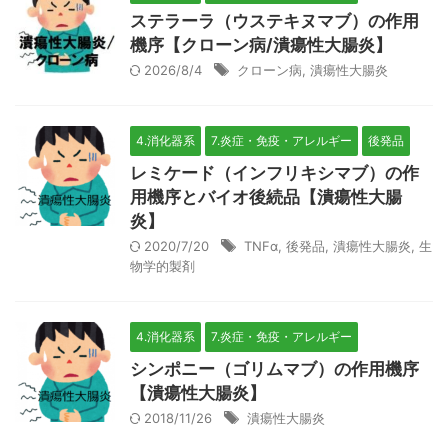
ステラーラ（ウステキヌマブ）の作用
機序【クローン病/潰瘍性大腸炎】
2026/8/4
クローン病
,
潰瘍性大腸炎
4.消化器系
7.炎症・免疫・アレルギー
後発品
レミケード（インフリキシマブ）の作
用機序とバイオ後続品【潰瘍性大腸
炎】
2020/7/20
TNFα
,
後発品
,
潰瘍性大腸炎
,
生
物学的製剤
4.消化器系
7.炎症・免疫・アレルギー
シンポニー（ゴリムマブ）の作用機序
【潰瘍性大腸炎】
2018/11/26
潰瘍性大腸炎