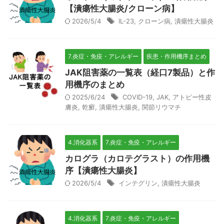
【潰瘍性大腸炎/クローン病】
2026/5/4
IL-23
,
クローン病
,
潰瘍性大腸炎
7.炎症・免疫・アレルギー
疾患・作用機序まとめ
JAK阻害薬の一覧表（経口7製品）と作
用機序のまとめ
2025/6/24
COVID-19
,
JAK
,
アトピー性皮
膚炎
,
乾癬
,
潰瘍性大腸炎
,
関節リウマチ
4.消化器系
7.炎症・免疫・アレルギー
カログラ（カロテグラスト）の作用機
序【潰瘍性大腸炎】
2026/5/4
インテグリン
,
潰瘍性大腸炎
4.消化器系
7.炎症・免疫・アレルギー