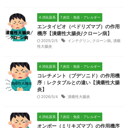
4.消化器系
7.炎症・免疫・アレルギー
エンタイビオ（ベドリズマブ）の作用
機序【潰瘍性大腸炎/クローン病】
2025/2/5
インテグリン
,
クローン病
,
潰瘍
性大腸炎
4.消化器系
7.炎症・免疫・アレルギー
コレチメント（ブデソニド）の作用機
序：レクタブルとの違い【潰瘍性大腸
炎】
2026/5/4
潰瘍性大腸炎
4.消化器系
7.炎症・免疫・アレルギー
オンボー（ミリキズマブ）の作用機序