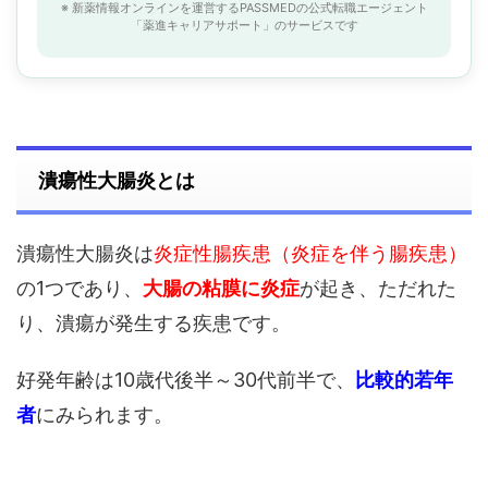
※ 新薬情報オンラインを運営するPASSMEDの公式転職エージェント
「薬進キャリアサポート」のサービスです
潰瘍性大腸炎とは
潰瘍性大腸炎は
炎症性腸疾患（炎症を伴う腸疾患）
の1つであり、
大腸の粘膜に炎症
が起き、ただれた
り、潰瘍が発生する疾患です。
好発年齢は10歳代後半～30代前半で、
比較的若年
者
にみられます。