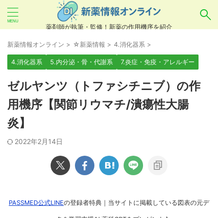
薬剤師が執筆・監修！新薬の作用機序を紹介
気になるお薬を検索！
新薬情報オンライン
>
☆新薬情報
>
4.消化器系
>
4.消化器系
5.内分泌・骨・代謝系
7.炎症・免疫・アレルギー
あいまい検索（例：ひらがな、誤字）には対応し
ゼルヤンツ（トファシチニブ）の作
ていませんので、製品名・一般名・キーワードな
用機序【関節リウマチ/潰瘍性大腸
どを
カタカナ
でご入力ください。
炎】
良い例：テセントリク
悪い例：てせんとりく テセンタリク
2022年2月14日
PASSMED公式LINE
の登録者特典｜当サイトに掲載している図表の元デ