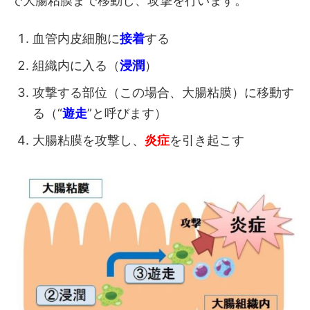
で大腸粘膜まで移動し、攻撃を行います。
血管内皮細胞に
接着
する
組織内に入る（
浸潤
）
攻撃する部位（この場合、大腸粘膜）に移動す
る（“
遊走
”と呼びます）
大腸粘膜を攻撃し、
炎症
を引き起こす