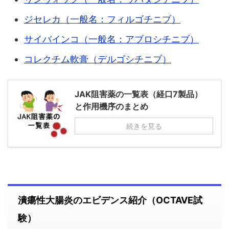
ジセレカ（一般名：フィルゴチニブ）
サイバインコ（一般名：アブロシチニブ）
コレクチム軟膏（デルゴシチニブ）
JAK阻害薬の一覧表（経口7製品）
と作用機序のまとめ
続きを見る
潰瘍性大腸炎のエビデンス紹介（OCTAVE試
験）