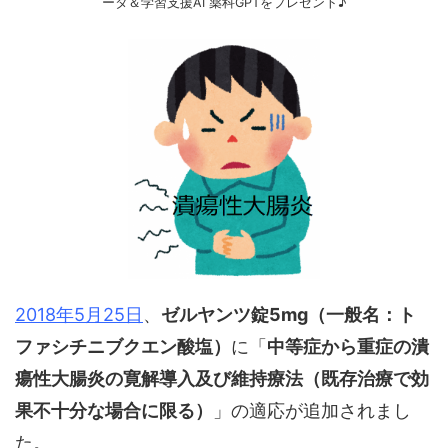
ータ＆学習支援AI 薬科GPTをプレゼント♪
2018年5月25日
、
ゼルヤンツ錠5mg（一般名：ト
ファシチニブクエン酸塩）
に「
中等症から重症の潰
瘍性大腸炎の寛解導入及び維持療法（既存治療で効
果不十分な場合に限る）
」の適応が追加されまし
た。