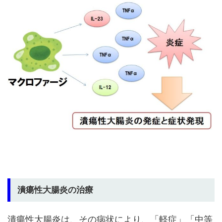
潰瘍性大腸炎の治療
潰瘍性大腸炎は、その病状により、「軽症」「中等