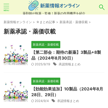
薬剤師が執筆・監修！新薬の作用機序を紹介
気になるお薬を検索！
新薬情報オンライン
>
☆まとめ記事
>
新薬承認・薬価収載
>
新薬承認・薬価収載
あいまい検索（例：ひらがな、誤字）には対応し
新薬承認・薬価収載
ていませんので、製品名・一般名・キーワードな
【第二部会：期待の新薬】3製品+8製
どを
カタカナ
でご入力ください。
品（2024年8月30日）
良い例：テセントリク
2025/9/19
承認情報まとめ
悪い例：てせんとりく テセンタリク
新薬承認・薬価収載
【効能効果追加】10製品（2024年8月
28日、29日）
2024/9/4
承認情報まとめ