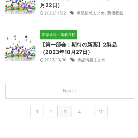
月22日）
2023/11/22
承認情報まとめ
,
薬価収載
新薬承認・薬価収載
【第一部会：期待の新薬】2製品
（2023年10月27日）
2023/10/30
承認情報まとめ
Next »
1
2
3
4
…
10