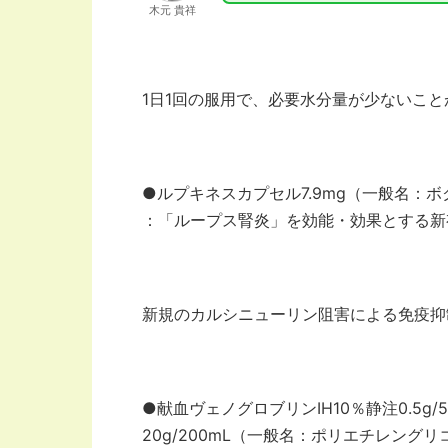
木元 貴祥
1日1回の服用で、必要水分量が少ないこ
●ルプキネスカプセル7.9mg（一般名：
：「ループス腎炎」を効能・効果とする新
新規のカルシニューリン阻害による免疫抑
●献血ヴェノグロブリンIH10％静注0.5g/5mL
20g/200mL（一般名：ポリエチレング