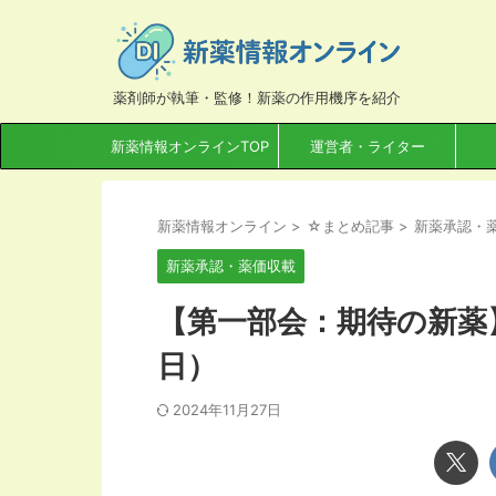
薬剤師が執筆・監修！新薬の作用機序を紹介
新薬情報オンラインTOP
運営者・ライター
新薬情報オンライン
>
☆まとめ記事
>
新薬承認・
新薬承認・薬価収載
【第一部会：期待の新薬】1
日）
2024年11月27日