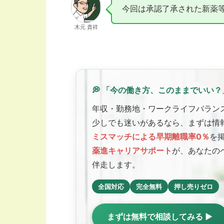
今回は承認了承された新薬
木元 貴祥
💭 「今の働き方、このままでいい？
年収・勤務地・ワークライフバラン
少しでも迷いがあるなら、まずは情
ミスマッチによる早期離職率0％
を
薬進キャリアサポート
が、あなたの
伴走します。
全国対応
完全無料
押し売りゼロ
まずは無料で相談してみる ▶