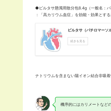
●ビルタサ懸濁用散分包8.4g（一般名：
：「高カリウム血症」を効能・効果とする
ビルタサ（パチロマーソ
続きを見る
ナトリウムを含まない陽イオン結合非吸着
機序的にはカリメートなどの