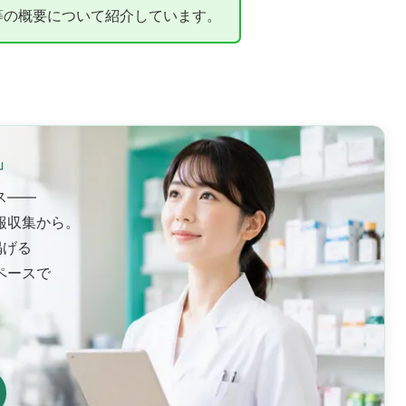
等の概要について紹介しています。
」
ス——
報収集から。
掲げる
ペースで