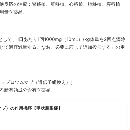
絶反応の治療：腎移植、肝移植、心移植、肺移植、膵移植、
用量医薬品。
て、1日あたり1回1000mg（10mL）/kg体重を2回点滴静
じて適宜減量する。なお、必要に応じて追加投与する」の用
：テプロツムマブ（遺伝子組換え））
る新有効成分含有医薬品。
マブ）の作用機序【甲状腺眼症】