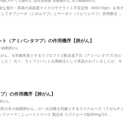
High
,
PD-1
,
大腸がん
,
悪性黒色腫
,
腎細胞がん
,
非小細胞肺がん
不能な進行・再発の高頻度マイクロサテライト不安定性（MSI-High）を有す
してオプジーボ（ニボルマブ）とヤーボイ（イピリムマブ）併用療法 ...
ント（アミバンタマブ）の作用機序【肺がん】
小細胞肺がん
細胞肺がん」を対象疾患とするリブロファズ配合皮下注（アミバンタマブ/ボル
ました！ 元々、ライブリバント点滴静注として承認されていましたが、今
ニブ）の作用機序【肺がん】
肺がん
R変異陽性の非小細胞肺がん」の一次治療を対象とするラズクルーズ（ラゼルチニ
ァーマ｜ニュースリリース 製品名 ラズクルーズ錠80mg/24 ...