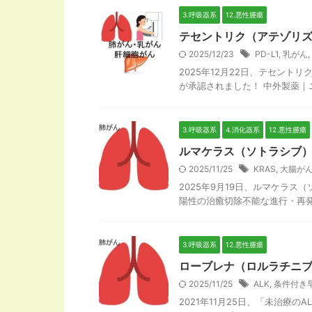
3.呼吸器系
12.悪性腫瘍
テセントリク（アテゾリズ
2025/12/23
PD-L1
,
乳がん
,
2025年12月22日、テセン
が承認されました！ 中外製薬｜ニュ
3.呼吸器系
4.消化器系
12.悪性腫瘍
ルマケラス（ソトラシブ）
2025/11/25
KRAS
,
大腸が
2025年9月19日、ルマケラス
陽性の治癒切除不能な進行・再発の
3.呼吸器系
12.悪性腫瘍
ローブレナ（ロルラチニブ
2025/11/25
ALK
,
条件付き
2021年11月25日、「未治療