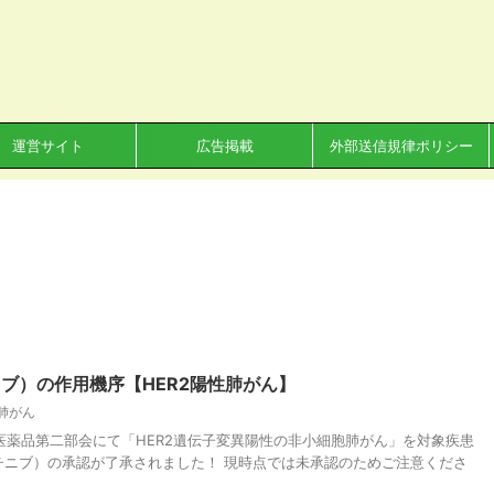
運営サイト
広告掲載
外部送信規律ポリシー
ブ）の作用機序【HER2陽性肺がん】
肺がん
会・医薬品第二部会にて「HER2遺伝子変異陽性の非小細胞肺がん」を対象疾患
チニブ）の承認が了承されました！ 現時点では未承認のためご注意くださ