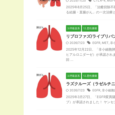
2025/11/25
CTLA-4
,
MSI-
2025年8月25日、「治癒切除
る結腸・直腸がん」の一次治療と
3.呼吸器系
12.悪性腫瘍
リブロファズ/ライブリバ
2026/7/23
EGFR
,
MET
,
非
2025年12月22日、「非小
ヒアルロニダーゼ）が承認され
回 ...
3.呼吸器系
12.悪性腫瘍
ラズクルーズ（ラゼルチ
2026/7/23
EGFR
,
非小細胞
2025年3月27日、「EGF
ブ）が承認されました！ ヤンセンフ