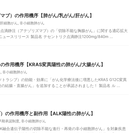
マブ）の作用機序【肺がん/乳がん/肝がん】
肝細胞がん
,
非小細胞肺がん
トリク点滴静注（アテゾリズマブ）の「切除不能な胸腺がん」に関する適応拡大
ースリリース 製品名 テセントリク点滴静注1200mg/840m ...
の作用機序【KRAS変異陽性の肺がん/大腸がん】
ん
,
非小細胞肺がん
（ソトラシブ）の効能・効果に「がん化学療法後に増悪したKRAS G12C変異
結腸・直腸がん」を追加することが承認されました！ 製品名 ル ...
）の作用機序と副作用【ALK陽性の肺がん】
早期承認制度
,
非小細胞肺がん
のALK融合遺伝子陽性の切除不能な進行・再発の非小細胞肺がん」を対象疾患