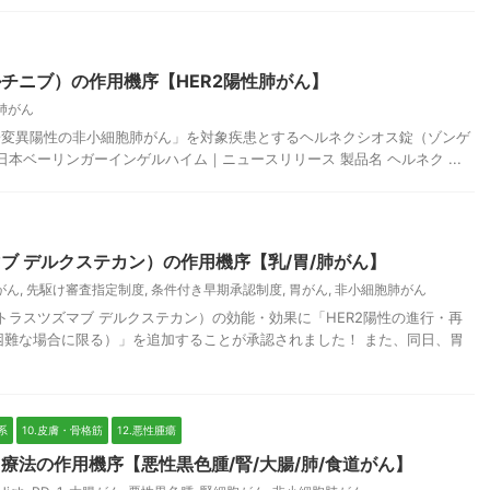
チニブ）の作用機序【HER2陽性肺がん】
肺がん
2遺伝子変異陽性の非小細胞肺がん」を対象疾患とするヘルネクシオス錠（ゾンゲ
本ベーリンガーインゲルハイム｜ニュースリリース 製品名 ヘルネク ...
ブ デルクステカン）の作用機序【乳/胃/肺がん】
がん
,
先駆け審査指定制度
,
条件付き早期承認制度
,
胃がん
,
非小細胞肺がん
（トラスツズマブ デルクステカン）の効能・効果に「HER2陽性の進行・再
困難な場合に限る）」を追加することが承認されました！ また、同日、胃
系
10.皮膚・骨格筋
12.悪性腫瘍
療法の作用機序【悪性黒色腫/腎/大腸/肺/食道がん】