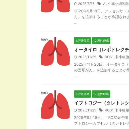
2026/5/18
ALK
,
非小細胞肺
2026年5月18日、アレセン
ん」を追加することが承認され
...
3.呼吸器系
12.悪性腫瘍
オータイロ（レポトレクチ
2025/11/25
ROS1
,
非小細胞
2025年11月20日、オータイ
の固形がん」を追加することが承
...
3.呼吸器系
12.悪性腫瘍
イブトロジー（タレトレク
2025/11/25
ROS1
,
非小細胞
2025年9月19日、「ROS1
ブトロジーカプセル（タレトレクチ