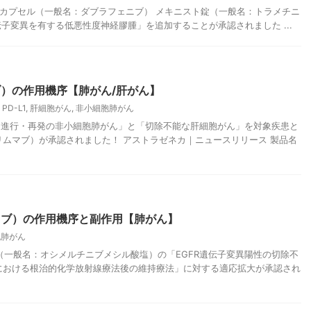
ンラーカプセル（一般名：ダブラフェニブ） メキニスト錠（一般名：トラメチニ
伝子変異を有する低悪性度神経膠腫」を追加することが承認されました ...
）の作用機序【肺がん/肝がん】
,
PD-L1
,
肝細胞がん
,
非小細胞肺がん
不能な進行・再発の非小細胞肺がん」と「切除不能な肝細胞がん」を対象疾患と
ムマブ）が承認されました！ アストラゼネカ｜ニュースリリース 製品名
ニブ）の作用機序と副作用【肺がん】
胞肺がん
ソ錠（一般名：オシメルチニブメシル酸塩）の「EGFR遺伝子変異陽性の切除不
における根治的化学放射線療法後の維持療法」に対する適応拡大が承認され