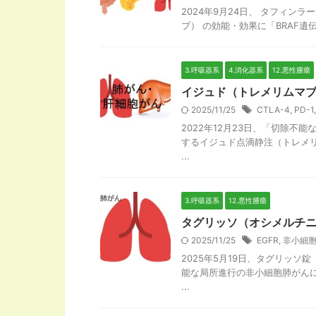
2024年9月24日、 タフィ
ブ） の効能・効果に「BRAF遺
3.呼吸器系
4.消化器系
12.悪性腫瘍
イジュド（トレメリムマブ
2025/11/25
CTLA-4
,
PD-1
2022年12月23日、「切除
するイジュド点滴静注（トレメリ
...
3.呼吸器系
12.悪性腫瘍
タグリッソ（オシメルチ
2025/11/25
EGFR
,
非小細
2025年5月19日、タグリッ
能な局所進行の非小細胞肺がん
...