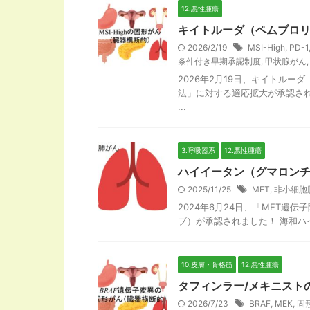
12.悪性腫瘍
キイトルーダ（ペムブロリズ
2026/2/19
MSI-High
,
PD-1
条件付き早期承認制度
,
甲状腺がん
2026年2月19日、キイトル
法」に対する適応拡大が承認され
...
3.呼吸器系
12.悪性腫瘍
ハイイータン（グマロンチ
2025/11/25
MET
,
非小細胞
2024年6月24日、「MET
ブ）が承認されました！ 海和ハイヘ
10.皮膚・骨格筋
12.悪性腫瘍
タフィンラー/メキニスト
2026/7/23
BRAF
,
MEK
,
固