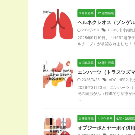
3.呼吸器系
12.悪性腫瘍
ヘルネクシオス（ゾンゲル
2026/7/16
HER2
,
非小細胞
2025年9月19日、「HER
ルチニブ）が承認されました！ 日
4.消化器系
12.悪性腫瘍
エンハーツ（トラスツズマ
2026/3/23
ADC
,
HER2
,
乳
2026年3月23日、エンハーツ
発の固形がん（標準的な治療が
...
3.呼吸器系
4.消化器系
6.腎・泌尿器
オプジーボとヤーボイ併用