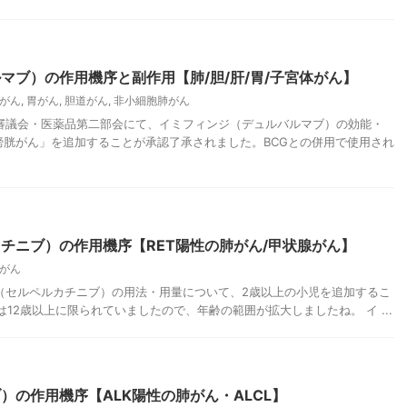
マブ）の作用機序と副作用【肺/胆/肝/胃/子宮体がん】
がん
,
胃がん
,
胆道がん
,
非小細胞肺がん
薬事審議会・医薬品第二部会にて、イミフィンジ（デュルバルマブ）の効能・
膀胱がん」を追加することが承認了承されました。BCGとの併用で使用され
チニブ）の作用機序【RET陽性の肺がん/甲状腺がん】
がん
ィモ（セルペルカチニブ）の用法・用量について、2歳以上の小児を追加するこ
12歳以上に限られていましたので、年齢の範囲が拡大しましたね。 イ ...
）の作用機序【ALK陽性の肺がん・ALCL】