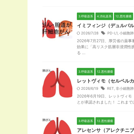
3.呼吸器系
4.消化器系
12.悪性腫瘍
イミフィンジ（デュルバル
2026/7/28
PD-L1
,
小細胞肺
2026年7月27日、厚労省の
効果に「高リスク筋層非浸潤性
る ...
3.呼吸器系
12.悪性腫瘍
レットヴィモ（セルペルカ
2026/6/19
RET
,
非小細胞肺
2026年6月19日、レットヴ
とが承認されました！ これまでは
3.呼吸器系
12.悪性腫瘍
アレセンサ（アレクチニブ