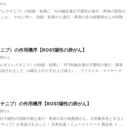
がん
サ（アレクチニブ）の効能・効果に「ALK融合遺伝子陽性の進行・再発の固形が
ました。 それに伴い、効能・効果から進行・再発の非小細胞肺がんが削除
ニブ）の作用機序【ROS1陽性の肺がん】
肺がん
ロ（レポトレクチニブ）の効能・効果に「NTRK融合遺伝子陽性の進行・再発
認されました（4歳以上の小児および成人）。 ブリストル・マイヤーズ
チニブ）の作用機序【ROS1陽性の肺がん】
肺がん
融合遺伝子陽性の切除不能な進行・再発の非小細胞肺がん」を対象疾患とするイ
ニブ）が承認されました！ 日本化薬｜ニュースリリース 製品名 イ ...