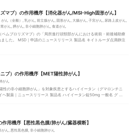
マブ）の作用機序【消化器がん/MSI-High固形がん】
,
がん（全般）
,
乳がん
,
前立腺がん
,
固形がん
,
大腸がん
,
子宮がん
,
尿路上皮がん
,
,
胃がん
,
膵がん
,
非小細胞肺がん
,
食道がん
ーダ（ペムブロリズマブ）の「局所進行頭頸部がんにおける術前・術後補助療
ました。 MSD｜申請のニュースリリース 製品名 キイトルーダ点滴静注
ニブ）の作用機序【MET陽性肺がん】
肺がん
遺伝子陽性の非小細胞肺がん」を対象疾患とするハイイータン（グマロンチニ
製薬｜ニュースリリース 製品名 ハイイータン錠50mg 一般名 グ ...
の作用機序【悪性黒色腫/肺がん/臓器横断】
形がん
,
悪性黒色腫
,
非小細胞肺がん