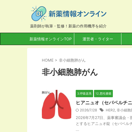
薬剤師が執筆・監修！新薬の作用機序を紹介
新薬情報オンラインTOP
運営者・ライター
HOME
>
非小細胞肺がん
非小細胞肺がん
3.呼吸器系
12.悪性腫瘍
ヒアニュオ（セバベルチニ
2026/7/28
HER2
,
非小細胞
2026年7月27日、薬事審議
とするヒアニュオ錠（セバベル
...