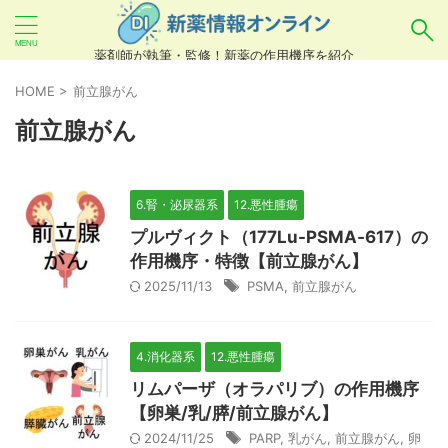
薬剤師が執筆・監修！新薬の作用機序を紹介
気になるお薬を検索！
HOME
>
前立腺がん
前立腺がん
あいまい検索（例：ひらがな、誤字）には対応し
ていませんので、製品名・一般名・キーワードな
6.腎・泌尿器系
12.悪性腫瘍
どを
カタカナ
でご入力ください。
プルヴィクト（177Lu-PSMA‐617）の
良い例：テセントリク
作用機序・特徴【前立腺がん】
2025/11/13
PSMA
,
前立腺がん
悪い例：てせんとりく テセンタリク
4.消化器系
12.悪性腫瘍
リムパーザ（オラパリブ）の作用機序
【卵巣/乳/膵/前立腺がん】
2024/11/25
PARP
,
乳がん
,
前立腺がん
,
卵