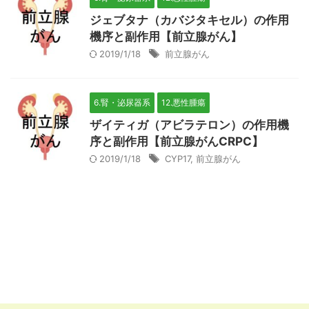
ジェブタナ（カバジタキセル）の作用
機序と副作用【前立腺がん】
2019/1/18
前立腺がん
6.腎・泌尿器系
12.悪性腫瘍
ザイティガ（アビラテロン）の作用機
序と副作用【前立腺がんCRPC】
2019/1/18
CYP17
,
前立腺がん