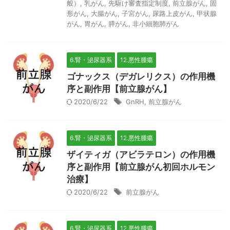
般）
,
乳がん
,
先駆け審査指定制度
,
前立腺がん
,
固
形がん
,
大腸がん
,
子宮がん
,
尿路上皮がん
,
甲状腺
がん
,
胃がん
,
膵がん
,
非小細胞肺がん
6.腎・泌尿器系
12.悪性腫瘍
ゴナックス（デガレリクス）の作用機
序と副作用【前立腺がん】
2020/6/22
GnRH
,
前立腺がん
6.腎・泌尿器系
12.悪性腫瘍
ザイティガ（アビラテロン）の作用機
序と副作用【前立腺がん初回ホルモン
治療】
2020/6/22
前立腺がん
6.腎・泌尿器系
12.悪性腫瘍