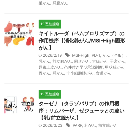
巣がん
,
膵臓がん
12.悪性腫瘍
キイトルーダ（ペムブロリズマブ）の
作用機序【消化器がん/MSI-High固形
がん】
2026/2/19
MSI-High
,
PD-1
,
がん（全般）
,
乳がん
,
前立腺がん
,
固形がん
,
大腸がん
,
子宮がん
,
尿路上皮がん
,
条件付き早期承認制度
,
甲状腺がん
,
胃がん
,
膵がん
,
非小細胞肺がん
,
食道がん
12.悪性腫瘍
ターゼナ（タラゾパリブ）の作用機
序：リムパーザ、ゼジューラとの違い
【乳/前立腺がん】
2026/3/23
PARP
,
乳がん
,
前立腺がん