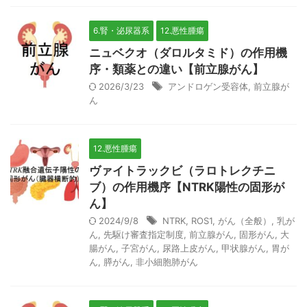
6.腎・泌尿器系
12.悪性腫瘍
ニュベクオ（ダロルタミド）の作用機
序・類薬との違い【前立腺がん】
2026/3/23
アンドロゲン受容体
,
前立腺が
ん
12.悪性腫瘍
ヴァイトラックビ（ラロトレクチニ
ブ）の作用機序【NTRK陽性の固形が
ん】
2024/9/8
NTRK
,
ROS1
,
がん（全般）
,
乳が
ん
,
先駆け審査指定制度
,
前立腺がん
,
固形がん
,
大
腸がん
,
子宮がん
,
尿路上皮がん
,
甲状腺がん
,
胃が
ん
,
膵がん
,
非小細胞肺がん