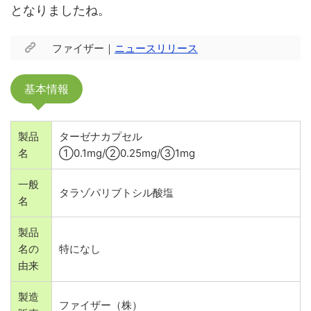
となりましたね。
ファイザー｜
ニュースリリース
基本情報
製品
ターゼナカプセル
名
①0.1mg/②0.25mg/③1mg
一般
タラゾパリブトシル酸塩
名
製品
名の
特になし
由来
製造
ファイザー（株）