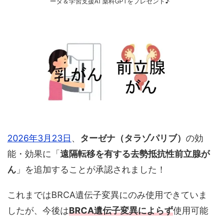
ータ＆学習支援AI 薬科GPTをプレゼント♪
2026年3月23日
、
ターゼナ（タラゾパリブ）
の効
能・効果に「
遠隔転移を有する去勢抵抗性前立腺が
ん
」を追加することが承認されました！
これまではBRCA遺伝子変異にのみ使用できていま
したが、今後は
BRCA遺伝子変異によらず
使用可能