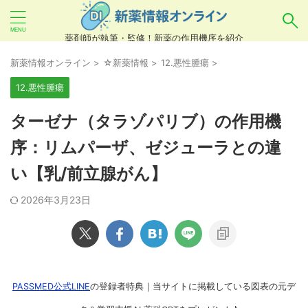
薬剤師が執筆・監修！新薬の作用機序を紹介
気になるお薬を検索！
新薬情報オンライン
>
☆新薬情報
>
12.悪性腫瘍
>
12.悪性腫瘍
あいまい検索（例：ひらがな、誤字）には対応し
ターゼナ（タラゾパリブ）の作用機
ていませんので、製品名・一般名・キーワードな
序：リムパーザ、ゼジューラとの違
どを
カタカナ
でご入力ください。
い【乳/前立腺がん】
良い例：テセントリク
悪い例：てせんとりく テセンタリク
2026年3月23日
PASSMED公式LINE
の登録者特典｜当サイトに掲載している図表の元デ