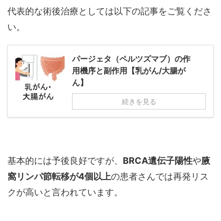
代表的な術後治療としては以下の記事をご覧くださ
い。
パージェタ（ペルツズマブ）の作
用機序と副作用【乳がん/大腸が
ん】
続きを見る
基本的には予後良好ですが、
BRCA遺伝子陽性
や
腋
窩リンパ節転移が4個以上
の患者さんでは再発リス
クが高いと言われています。