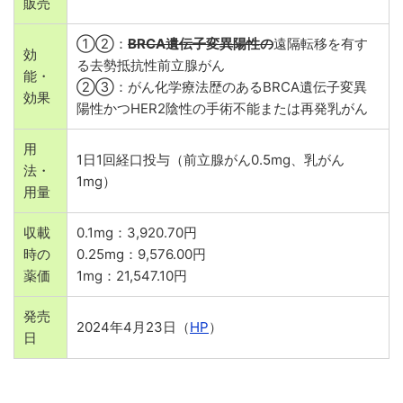
販売
①②：
BRCA遺伝子変異陽性の
遠隔転移を有す
効
る去勢抵抗性前立腺がん
能・
②③：がん化学療法歴のあるBRCA遺伝子変異
効果
陽性かつHER2陰性の手術不能または再発乳がん
用
1日1回経口投与（前立腺がん0.5mg、乳がん
法・
1mg）
用量
収載
0.1mg：3,920.70円
時の
0.25mg：9,576.00円
薬価
1mg：21,547.10円
発売
2024年4月23日（
HP
）
日