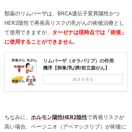
類薬のリムパーザは、BRCA遺伝子変異陽性かつ
HER2陰性で再発高リスクの乳がんの術後治療とし
て使用できますが、
ターゼナは現時点では「術後」
に使用することができません
。
リムパーザ（オラパリブ）の作用
機序【卵巣/乳/膵/前立腺がん】
続きを見る
ちなみに、
ホルモン陽性HER2陰性
で再発リスクが
高い場合、ベージニオ（アベマシクリブ）が術後に