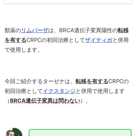
類薬の
リムパーザ
は、BRCA遺伝子変異陽性の
転移
を有する
CRPCの初回治療として
ザイティガ
と併用
で使用します。
今回ご紹介するターゼナは、
転移を有する
CRPCの
初回治療として
イクスタンジ
と併用で使用します
（
BRCA遺伝子変異は問わない
）。