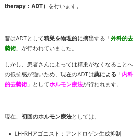
therapy：ADT）
を行います。
昔はADTとして
精巣を物理的に摘出
する「
外科的去
勢術
」が行われていました。
しかし、患者さんによっては精巣がなくなることへ
の抵抗感が強いため、現在のADTは
薬による
「
内科
的去勢術
」として
ホルモン療法
が行われます。
現在、
初回のホルモン療法
としては、
LH-RHアゴニスト：アンドロゲン生成抑制