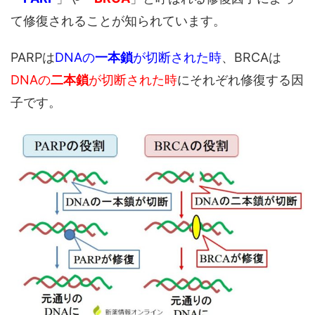
て修復されることが知られています。
PARPは
DNAの
一本鎖
が切断された時
、BRCAは
DNAの
二本鎖
が切断された時
にそれぞれ修復する因
子です。