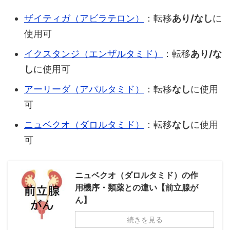
ザイティガ（アビラテロン）
：転移
あり/なし
に
使用可
イクスタンジ（エンザルタミド）
：転移
あり/な
し
に使用可
アーリーダ（アパルタミド）
：転移
なし
に使用
可
ニュベクオ（ダロルタミド）
：転移
なし
に使用
可
ニュベクオ（ダロルタミド）の作
用機序・類薬との違い【前立腺が
ん】
続きを見る