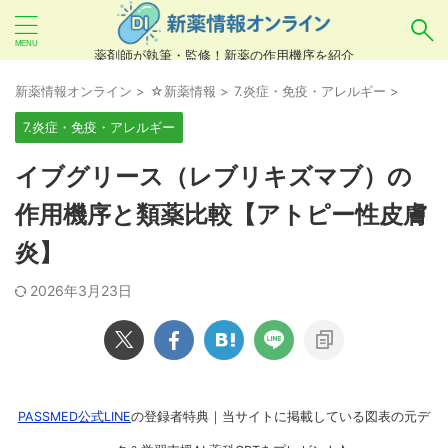
薬剤師が執筆・監修！新薬の作用機序を紹介
気になるお薬を検索！
新薬情報オンライン
>
☆新薬情報
>
7.炎症・免疫・アレルギー
>
7.炎症・免疫・アレルギー
あいまい検索（例：ひらがな、誤字）には対応し
イブグリース（レブリキズマブ）の
ていませんので、製品名・一般名・キーワードな
作用機序と類薬比較【アトピー性皮膚
どを
カタカナ
でご入力ください。
炎】
良い例：テセントリク
悪い例：てせんとりく テセンタリク
2026年3月23日
PASSMED公式LINE
の登録者特典｜当サイトに掲載している図表の元デ