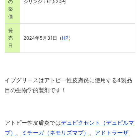
の
シリンジ：61,520円
薬
価
発
売
2024年5月31日（
HP
）
日
イブグリースはアトピー性皮膚炎に使用する4製品
目の生物学的製剤です！
アトピー性皮膚炎では
デュピクセント（デュピルマ
ブ）
、
ミチーガ（ネモリズマブ）
、
アドトラーザ