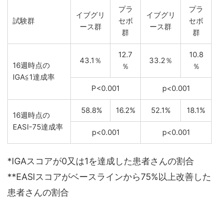
プラ
プラ
イブグリ
イブグリ
試験群
セボ
セボ
ース群
ース群
群
群
12.7
10.8
43.1％
33.2％
16週時点の
％
％
IGA≦1達成率
P<0.001
p<0.001
58.8%
16.2%
52.1%
18.1%
16週時点の
EASI-75達成率
p<0.001
p<0.001
*IGAスコアが0又は1を達成した患者さんの割合
**EASIスコアがベースラインから75%以上改善した
患者さんの割合