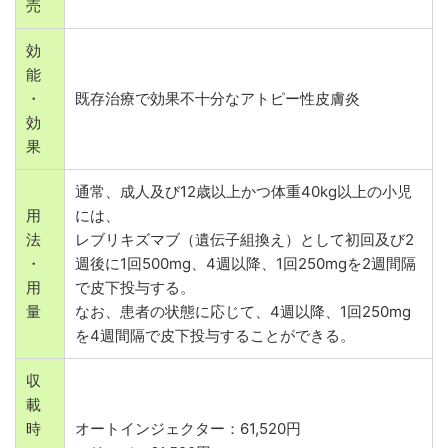
売
効
能
・
既存治療で効果不十分なアトピー性皮膚炎
効
果
通常、成人及び12歳以上かつ体重40kg以上の小児
用
には、
法
レブリキズマブ（遺伝子組換え）として初回及び2
・
週後に1回500mg、4週以降、1回250mgを2週間隔
用
で皮下投与する。
量
なお、患者の状態に応じて、4週以降、1回250mg
を4週間隔で皮下投与することができる。
収
載
時
オートインジェクター：61,520円