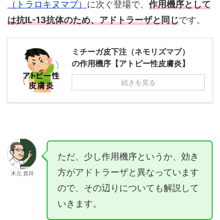
（トラロキヌマブ）
に次ぐ登場で、
作用機序として
は抗IL-13抗体のため、アドトラーザと同じ
です。
ミチーガ皮下注（ネモリズマブ）
の作用機序【アトピー性皮膚炎】
続きを見る
ただ、少し作用機序というか、効き
方がアドトラーザと異なっています
木元 貴祥
ので、その辺りについても解説して
いきます。