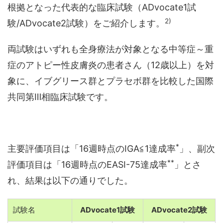
根拠となった代表的な臨床試験（ADvocate1試
2)
験/ADvocate2試験）をご紹介します。
両試験はいずれも全身療法が対象となる中等症～重
症のアトピー性皮膚炎の患者さん（12歳以上）を対
象に、イブグリース群とプラセボ群を比較した国際
共同第Ⅲ相臨床試験です。
*
主要評価項目は「16週時点のIGA≦1達成率
」、副次
**
評価項目は「16週時点のEASI-75達成率
」とさ
れ、結果は以下の通りでした。
試験名
ADvocate1試験
ADvocate2試験