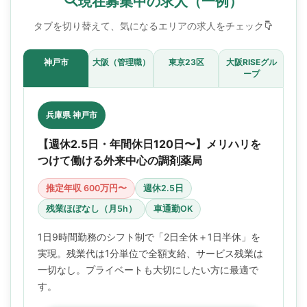
現在募集中の求人（一例）
タブを切り替えて、気になるエリアの求人をチェック
神戸市
大阪（管理職）
東京23区
大阪RISEグル
ープ
兵庫県 神戸市
【週休2.5日・年間休日120日〜】メリハリを
つけて働ける外来中心の調剤薬局
推定年収 600万円〜
週休2.5日
残業ほぼなし（月5h）
車通勤OK
1日9時間勤務のシフト制で「2日全休＋1日半休」を
実現。残業代は1分単位で全額支給、サービス残業は
一切なし。プライベートも大切にしたい方に最適で
す。