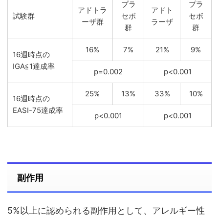
プラ
プラ
アドトラ
アドト
試験群
セボ
セボ
ーザ群
ラーザ
群
群
16%
7%
21%
9%
16週時点の
IGA≦1達成率
p=0.002
p<0.001
25%
13%
33%
10%
16週時点の
EASI-75達成率
p<0.001
p<0.001
副作用
5%以上に認められる副作用として、アレルギー性