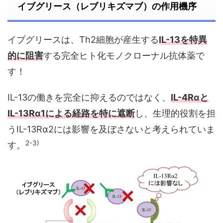
イブグリース（レブリキズマブ）の作用機序
イブグリースは、Th2細胞が産生する
IL-13を特異
的に阻害
する完全ヒト化モノクローナル抗体薬で
す！
IL-13の働きを完全に抑えるのではなく、
IL-4Rαと
IL-13Rα1による経路を特に遮断
し、生理的役割を担
うIL-13Rα2には影響を及ぼさないと考えられていま
2-3)
す。