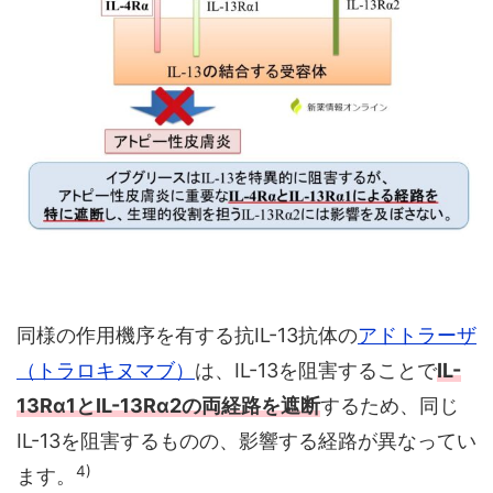
同様の作用機序を有する抗IL-13抗体の
アドトラーザ
（トラロキヌマブ）
は、IL-13を阻害することで
IL-
13Rα1とIL-13Rα2の両経路を遮断
するため、同じ
IL-13を阻害するものの、影響する経路が異なってい
4)
ます。