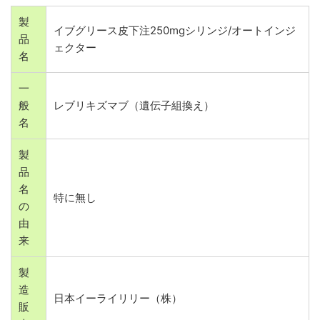
製
イブグリース皮下注250mgシリンジ/オートインジ
品
ェクター
名
一
般
レブリキズマブ（遺伝子組換え）
名
製
品
名
特に無し
の
由
来
製
造
日本イーライリリー（株）
販