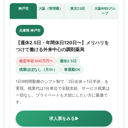
神戸市
大阪（管理職）
東京23区
大阪RISEグル
ープ
兵庫県 神戸市
【週休2.5日・年間休日120日〜】メリハリを
つけて働ける外来中心の調剤薬局
推定年収 600万円〜
週休2.5日
残業ほぼなし（月5h）
車通勤OK
1日9時間勤務のシフト制で「2日全休＋1日半休」を
実現。残業代は1分単位で全額支給、サービス残業は
一切なし。プライベートも大切にしたい方に最適で
す。
求人票をみる▶