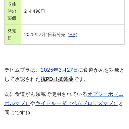
収載
時の
214,498円
薬価
発売
2025年7月1日新発売（
HP
）
日
テビムブラは、
2025年3月27日
に食道がんを対象と
して承認された
抗PD-1抗体薬
です。
既に食道がん領域で使用されている
オプジーボ（ニ
ボルマブ）
や
キイトルーダ（ペムブロリズマブ）
と
同じですね。