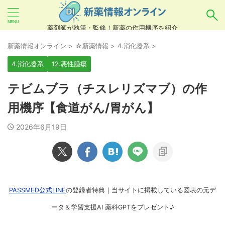
薬剤師が執筆・監修！新薬の作用機序を紹介
気になるお薬を検索！
新薬情報オンライン
>
☆新薬情報
>
4.消化器系
>
4.消化器系
12.悪性腫瘍
あいまい検索（例：ひらがな、誤字）には対応し
テビムブラ（チスレリズマブ）の作
ていませんので、製品名・一般名・キーワードな
用機序【食道がん/胃がん】
どを
カタカナ
でご入力ください。
2026年6月19日
良い例：テセントリク
悪い例：てせんとりく テセンタリク
PASSMED公式LINE
の登録者特典｜当サイトに掲載している図表の元デ
ータ＆学習支援AI 薬科GPTをプレゼント♪