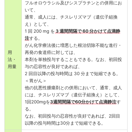
フルオロウラシル及びシスプラチンとの併用にお
いて、
通常、成人には、チスレリズマブ（遺伝子組換
え）として、
1 回 200 mg を
3 週間間隔で 60 分かけて点滴静
注
する。
がん化学療法後に増悪した根治切除不能な進行・
用
再発の食道癌に対しては、
法・
本剤を単独投与することもできる。なお、初回投
用量
与の忍容性が良好であれば、
2 回目以降の投与時間は 30 分まで短縮できる。
＜胃がん＞
他の抗悪性腫瘍剤との併用において、通常、成人
には、チスレリズマブ（遺伝子組換え）として、
1回200mgを
3週間間隔で60分かけて点滴静注
す
る。
なお、初回投与の忍容性が良好であれば、2回目
以降の投与時間は30分まで短縮できる。