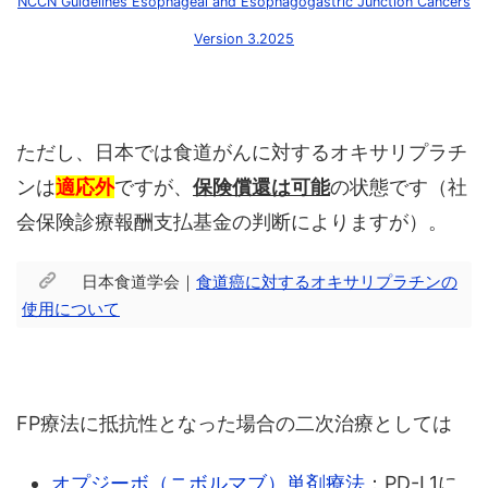
NCCN Guidelines Esophageal and Esophagogastric Junction Cancers
Version 3.2025
ただし、日本では食道がんに対するオキサリプラチ
ンは
適応外
ですが、
保険償還は可能
の状態です（社
会保険診療報酬支払基金の判断によりますが）。
日本食道学会｜
食道癌に対するオキサリプラチンの
使用について
FP療法に抵抗性となった場合の二次治療としては
オプジーボ（ニボルマブ）単剤療法
：PD-L1に