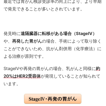
最近では胃がん検診受診率の向上により、より早期
で発見できることが多いとされています。
発見時に
遠隔臓器に転移がある場合（StageⅣ）
や、
再発した胃がん
の場合、手術によって取り除く
ことができないため、抗がん剤併用（化学療法）に
よる治療が原則です。
StageⅣや再発の胃がんの場合、乳がんと同様に
約
20%は
HER2
受容体
が発現していることが知られて
います。