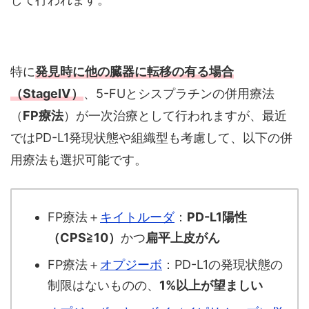
特に
発見時に他の臓器に転移の有る場合
（StageⅣ）
、5-FUとシスプラチンの併用療法
（
FP療法
）が一次治療として行われますが、最近
ではPD-L1発現状態や組織型も考慮して、以下の併
用療法も選択可能です。
FP療法＋
キイトルーダ
：
PD-L1陽性
（CPS≧10）
かつ
扁平上皮がん
FP療法＋
オプジーボ
：PD-L1の発現状態の
制限はないものの、
1%以上が望ましい