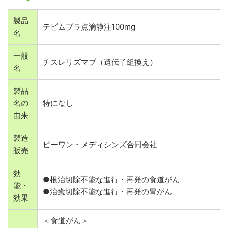
製品
テビムブラ点滴静注100mg
名
一般
チスレリズマブ（遺伝子組換え）
名
製品
名の
特になし
由来
製造
ビーワン・メディシンズ合同会社
販売
効
●根治切除不能な進行・再発の食道がん
能・
●治癒切除不能な進行・再発の胃がん
効果
＜食道がん＞