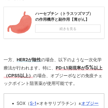
ハーセプチン（トラスツズマブ）
の作用機序と副作用【胃がん】
続きを見る
一方、
HER2が陰性
の場合、以下のような一次化学
5%
療法が行われます。特に、
PD-L1発現率が
以上
（CPS5以上）
の場合、オプジーボなどの免疫チェ
ックポイント阻害薬が使用可能です。
SOX（
S-1
+オキサリプラチン）±
オプジー