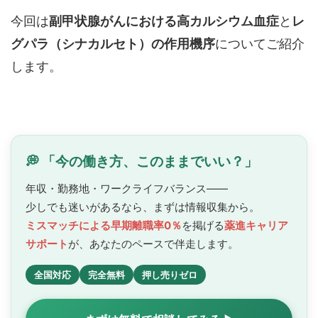
今回は
副甲状腺がんにおける高カルシウム血症
と
レ
グパラ（シナカルセト）の作用機序
についてご紹介
します。
💭 「今の働き方、このままでいい？」
年収・勤務地・ワークライフバランス——
少しでも迷いがあるなら、まずは情報収集から。
ミスマッチによる早期離職率0％
を掲げる
薬進キャリア
サポート
が、あなたのペースで
伴走します。
全国対応
完全無料
押し売りゼロ