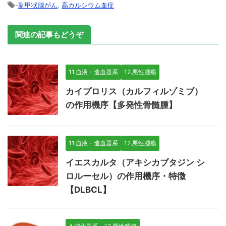
-
副甲状腺がん
,
高カルシウム血症
関連の記事もどうぞ
11.血液・造血器系
12.悪性腫瘍
カイプロリス（カルフィルゾミブ）
の作用機序【多発性骨髄腫】
11.血液・造血器系
12.悪性腫瘍
イエスカルタ（アキシカブタジン シ
ロルーセル）の作用機序・特徴
【DLBCL】