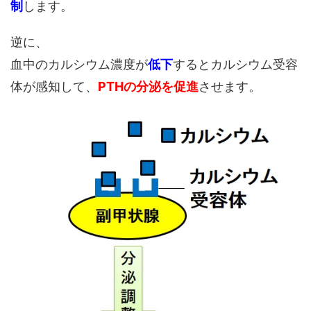
制
します。
逆に、
血中のカルシウム濃度が
低下
するとカルシウム受容
体が感知して、
PTHの分泌を促進
させます。