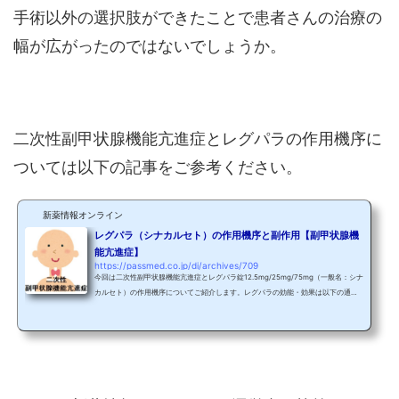
手術以外の選択肢ができたことで患者さんの治療の
幅が広がったのではないでしょうか。
二次性副甲状腺機能亢進症とレグパラの作用機序に
ついては以下の記事をご参考ください。
新薬情報オンライン
レグパラ（シナカルセト）の作用機序と副作用【副甲状腺機
能亢進症】
https://passmed.co.jp/di/archives/709
今回は二次性副甲状腺機能亢進症とレグパラ錠12.5mg/25mg/75mg（一般名：シナ
カルセト）の作用機序についてご紹介します。レグパラの効能・効果は以下の通り
です。 維持透析下の二次性副甲状腺機能亢進症 下記疾患における高カルシウム血症
副甲状腺がん 副甲状腺摘出術不能又は術後再発の原発性副甲状腺機能亢進症副甲状
腺とPTH二次性副甲状腺機能亢進症の説明の前に、副甲状腺と「副甲状腺ホルモン
（PTH：パラソルモン）」の働きについて説明します。喉の近くにある甲状腺の裏
側には、米粒大の「副甲状腺」という臓器が存在して...