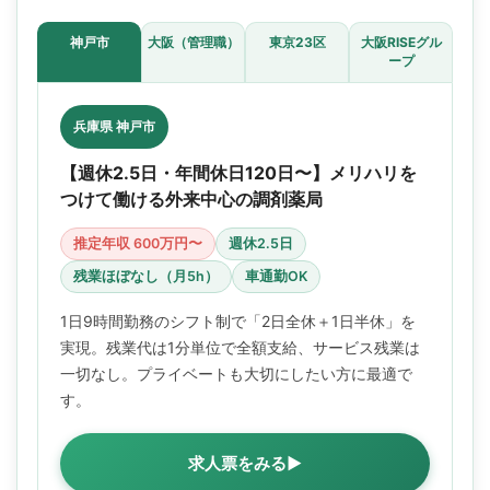
神戸市
大阪（管理職）
東京23区
大阪RISEグル
ープ
兵庫県 神戸市
【週休2.5日・年間休日120日〜】メリハリを
つけて働ける外来中心の調剤薬局
推定年収 600万円〜
週休2.5日
残業ほぼなし（月5h）
車通勤OK
1日9時間勤務のシフト制で「2日全休＋1日半休」を
実現。残業代は1分単位で全額支給、サービス残業は
一切なし。プライベートも大切にしたい方に最適で
す。
求人票をみる▶