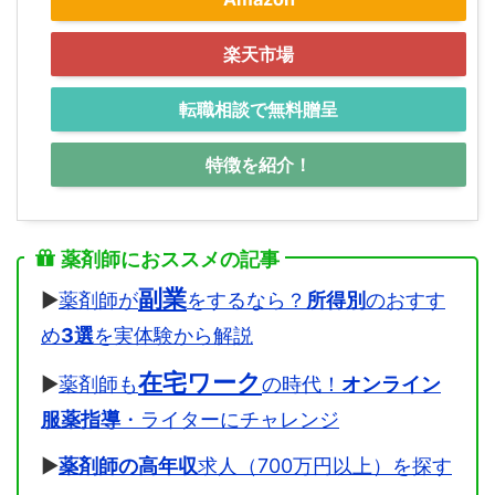
楽天市場
転職相談で無料贈呈
特徴を紹介！
薬剤師におススメの記事
副業
▶
薬剤師が
をするなら？
所得別
のおすす
め
3選
を実体験から解説
在宅ワーク
▶
薬剤師も
の時代！
オンライン
服薬指導
・ライターにチャレンジ
▶
薬剤師の高年収
求人（700万円以上）を探す