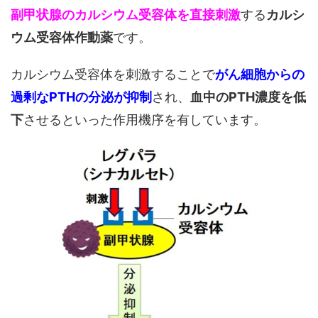
副甲状腺のカルシウム受容体を直接刺激
する
カルシ
ウム受容体作動薬
です。
カルシウム受容体を刺激することで
がん細胞からの
過剰なPTHの分泌が抑制
され、
血中のPTH濃度を低
下
させるといった作用機序を有しています。