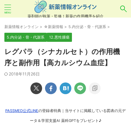
薬剤師が執筆・監修！新薬の作用機序を紹介
気になるお薬を検索！
新薬情報オンライン
>
☆新薬情報
>
5.内分泌・骨・代謝系
>
5.内分泌・骨・代謝系
12.悪性腫瘍
あいまい検索（例：ひらがな、誤字）には対応し
レグパラ（シナカルセト）の作用機
ていませんので、製品名・一般名・キーワードな
序と副作用【高カルシウム血症】
どを
カタカナ
でご入力ください。
2018年11月26日
良い例：テセントリク
悪い例：てせんとりく テセンタリク
PASSMED公式LINE
の登録者特典｜当サイトに掲載している図表の元デ
ータ＆学習支援AI 薬科GPTをプレゼント♪