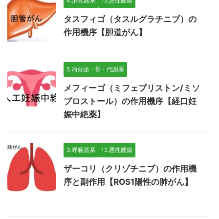
4.消化器系
12.悪性腫瘍
タスフィゴ（タスルグラチニブ）の
作用機序【胆道がん】
5.内分泌・骨・代謝系
メフィーゴ（ミフェプリストン/ミソ
プロストール）の作用機序【経口妊
娠中絶薬】
3.呼吸器系
12.悪性腫瘍
ザーコリ（クリゾチニブ）の作用機
序と副作用【ROS1陽性の肺がん】