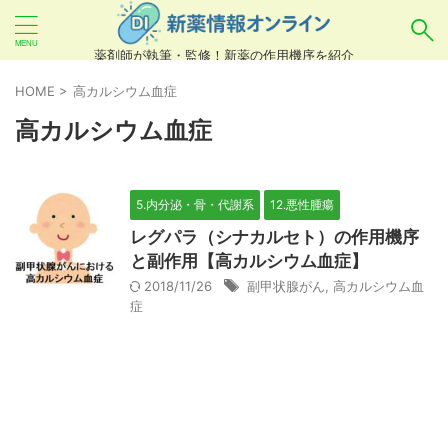
薬剤師が執筆・監修！新薬の作用機序を紹介
気になるお薬を検索！
HOME
>
高カルシウム血症
高カルシウム血症
あいまい検索（例：ひらがな、誤字）には対応し
ていませんので、製品名・一般名・キーワードな
5.内分泌・骨・代謝系
12.悪性腫瘍
どを
カタカナ
でご入力ください。
レグパラ（シナカルセト）の作用機序
良い例：テセントリク
と副作用【高カルシウム血症】
2018/11/26
副甲状腺がん
,
高カルシウム血
悪い例：てせんとりく テセンタリク
症