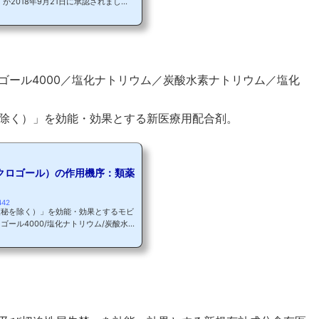
が2018年9月21日に承認されまし
は保存剤非含有の1回使い捨てディスポー
ベリスミニ点眼液0.002％」が承認さ
リスはこれまでの治療薬とは異なる作用
作動）を有していますね☆ 本日は緑内障
作用機序についてご紹介していきましょ
ゴール4000／塩化ナトリウム／炭酸水素ナトリウム／塩化
除く）」を効能・効果とする新医療用配合剤。
クロゴール）の作用機序：類薬
442
便秘を除く）」を効能・効果とするモビ
ール4000/塩化ナトリウム/炭酸水素
8年9月21日に承認されました。基本情
モビコール配合内用剤HD一般名マクロ
酸水素ナトリウム/塩化カリウム製品名の
（株）効能・効果慢性便秘症（器質的疾
事中参照 モビコールは小児の慢性便秘
）