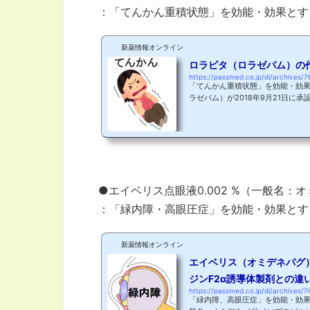
：「てんかん重積状態」を効能・効果とす
新薬情報オンライン
ロラピタ（ロラゼパム）の
https://passmed.co.jp/di/archives/7
「てんかん重積状態」を効能・効果
ラゼパム）が2018年9月21日に承認されました。
（株） 有効成分のロラゼパムはベ
パックスが抗不安薬として承認・販
等では、てんかん重積状態の第一
では適応がありませんでした。今
の作用機序についてご紹介します。
者は約100万人と報告...
●エイベリス点眼液0.002 %（一般名：
：「緑内障・高眼圧症」を効能・効果とす
新薬情報オンライン
エイベリス（オミデネパグ
ジンF2α誘導体製剤との違
https://passmed.co.jp/di/archives/7
「緑内障、高眼圧症」を効能・効果と