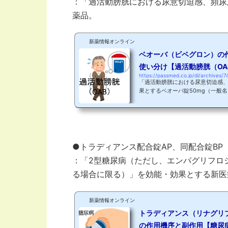
：「過活動膀胱における尿意切迫感、頻尿
薬品。
新薬情報オンライン
ベオーバ（ビベグロン）の
使い分け【過活動膀胱（OA
https://passmed.co.jp/di/archives/7
「過活動膀胱における尿意切迫感
果とするベオーバ錠50mg（一般名
認されました！基本情報製品名ベ
Beta 3 agonist for the patien
売元：杏林製薬（株）販売元：キ
膀胱における尿意切迫感、頻尿及
はビベグロンとして50mgを1日1
錠：185.70円（1日薬価：185.70円）
●トラディアンス配合錠AP、同配合錠B
：「2型糖尿病（ただし、エンパグリフロ
る場合に限る）」を効能・効果とする新医
新薬情報オンライン
トラディアンス（リナグリ
の作用機序と副作用【糖尿