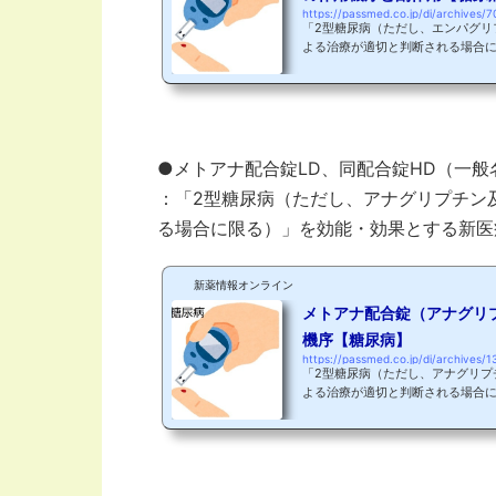
https://passmed.co.jp/di/archives/7
「2型糖尿病（ただし、エンパグリ
よる治療が適切と判断される場合
配合剤であるトラディアンス配合錠
プチン/エンパグリフロジン）が2018
販売：日本ベーリンガーインゲルハイム（株） 販売提
リー（株） トラディアンス配合錠は DPP-4阻害薬のトラゼンタ錠（
名：リナグリプチン）と、 SGLT2阻害薬のジャディアンス錠（一般名：
エンパグリフロジン）を配合した薬.
●メトアナ配合錠LD、同配合錠HD（一
：「2型糖尿病（ただし、アナグリプチン
る場合に限る）」を効能・効果とする新医
新薬情報オンライン
メトアナ配合錠（アナグリ
機序【糖尿病】
https://passmed.co.jp/di/archives/1
「2型糖尿病（ただし、アナグリプ
よる治療が適切と判断される場合
配合錠LD、同配合錠HD（一般名
が2018年9月21日に承認されました！ 製造販売元：（株）三和
所 DPP-4阻害薬のスイニー錠（
ド系薬のメトグルコ（一般名：メ
剤としては、エクメット配合錠（一