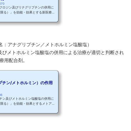
070
フロジン及びリナグリプチンの併用に
に限る）」を効能・効果とする新医療用
AP、同配合錠BP（一般名：リナグリ
年9月21日に承認されました。 製造
携：日本イーライリ
一般
..
般名：アナグリプチン／メトホルミン塩酸塩）
及びメトホルミン塩酸塩の併用による治療が適切と判断され
療用配合剤。
プチン/メトホルミン）の作用
36
チン及びメトホルミン塩酸塩の併用に
に限る）」を効能・効果とするメトアナ
：アナグリプチン/メトホルミン塩酸塩）
化学研究
一般名：アナグリプチン）とビグアナイ
トホルミン）の合剤です。既に同様の合
般名：ビルダグリプチン/メトホルミ