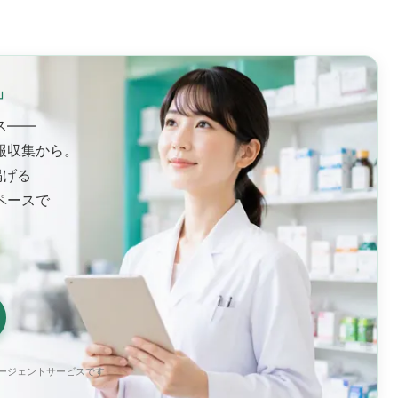
」
ス——
報収集から。
掲げる
ペースで
エージェントサービスです