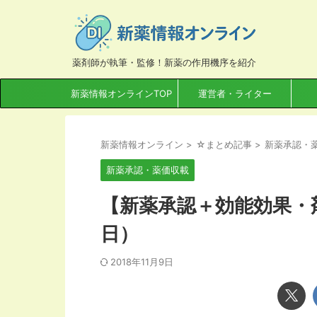
薬剤師が執筆・監修！新薬の作用機序を紹介
新薬情報オンラインTOP
運営者・ライター
新薬情報オンライン
>
☆まとめ記事
>
新薬承認・
新薬承認・薬価収載
【新薬承認＋効能効果・剤
日）
2018年11月9日