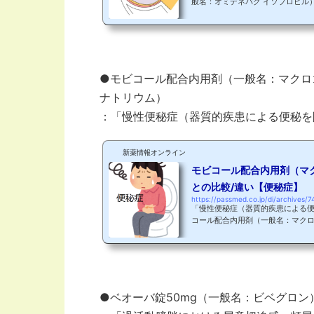
般名：オミデネパグ イソプロピル）
た！ その後、2022年3月4日に
ザブル容器入りの製剤である「エイ
れています。添付文書より エイベ
機序（プロスタノイドEP2受容体
とエイベリス（オミデネパグ）の
う！ 緑内障と症状緑内障...
●モビコール配合内用剤（一般名：マクロ
ナトリウム）
：「慢性便秘症（器質的疾患による便秘を
新薬情報オンライン
モビコール配合内用剤（マ
との比較/違い【便秘症】
https://passmed.co.jp/di/archives/7
「慢性便秘症（器質的疾患による
コール配合内用剤（一般名：マクロゴ
ナトリウム/塩化カリウム）が201
報製品名モビコール配合内用剤LD
ゴール4000/塩化ナトリウム/炭
由来特になし製造販売EAファーマ
患による便秘を除く）用法・用量記
症にも使用できる薬剤です！ 元...
●ベオーバ錠50mg（一般名：ビベグロン