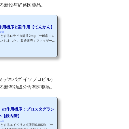
る新投与経路医薬品。
作用機序と副作用【てんかん】
631
とするロラピタ静注2mg（一般名：ロ
 製造販売：ファイザー
ンゾジアゼピン系の薬剤で、製品名ワイ
売されています。 海外のガイドライン
選択薬として用いられていますが、国内
回はてんかんとロラピタ（ロラゼパム）
 てんかんとは日本におけるてんかん患
オミデネパグ イソプロピル）
る新有効成分含有医薬品。
）の作用機序：プロスタグラン
い【緑内障】
426
するエイベリス点眼液0.002%（一