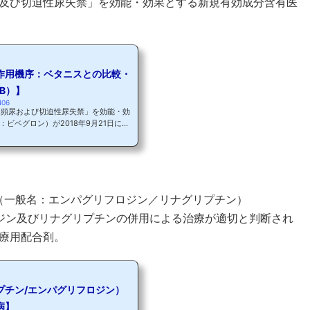
及び切迫性尿失禁」を効能・効果とする新規有効成分含有医
作用機序：ベタニスとの比較・
B）】
406
、頻尿および切迫性尿失禁」を効能・効
：ビベグロン）が2018年9月21日に承
オーバ錠一般名ビベグロン製品名の由来
t with Overactive bladder製薬会社製造販
ッセイ薬品工業（株）効能・効果過活動
び切迫性尿失禁用法・用量通常、成人に
回食後に経口投与する。収載時の薬価1
 ...
P（一般名：エンパグリフロジン／リナグリプチン）
ジン及びリナグリプチンの併用による治療が適切と判断され
療用配合剤。
プチン/エンパグリフロジン）
病】