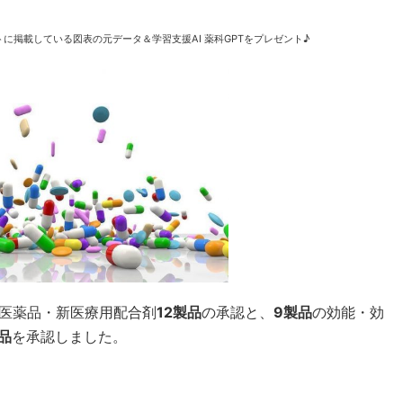
に掲載している図表の元データ＆学習支援AI 薬科GPTをプレゼント♪
有医薬品・新医療用配合剤
12製品
の承認と、
9製品
の効能・効
品
を承認しました。