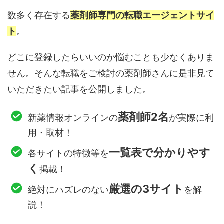
数多く存在する
薬剤師専門の転職エージェントサイ
ト
。
どこに登録したらいいのか悩むことも少なくありま
せん。そんな転職をご検討の薬剤師さんに是非見て
いただきたい記事を公開しました。
薬剤師2名
新薬情報オンラインの
が実際に利
用・取材！
一覧表で分かりやす
各サイトの特徴等を
く
掲載！
厳選の3サイト
絶対にハズレのない
を解
説！