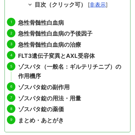
目次（クリック可）
[
非表示
]
急性骨髄性白血病
急性骨髄性白血病の予後因子
急性骨髄性白血病の治療
FLT3遺伝子変異とAXL受容体
ゾスパタ（一般名：ギルテリチニブ）の
作用機序
ゾスパタ錠の副作用
ゾスパタ錠の用法・用量
ゾスパタ錠の薬価
まとめ・あとがき