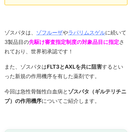
ゾスパタは、
ゾフルーザ
や
ラパリムスゲル
に続いて
3製品目の
先駆け審査指定制度の対象品目に指定
さ
れており、世界初承認です！
また、ゾスパタは
FLT3とAXLを共に阻害
するとい
った新規の作用機序を有した薬剤です。
今回は急性骨髄性白血病と
ゾスパタ（ギルテリチニ
ブ）の作用機序
についてご紹介します。