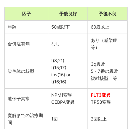
因子
予後良好
予後不良
年齢
50歳以下
60歳以上
あり（感染症
合併症有無
なし
等）
t(8;21)
3q異常
t(15;17)
染色体の核型
5・7番の異常
inv(16) or
複雑核型 等
t(16;16)
NPM1変異
FLT3変異
遺伝子異常
CEBPA変異
TP53変異
寛解までの治療期
1回
2回以上
間