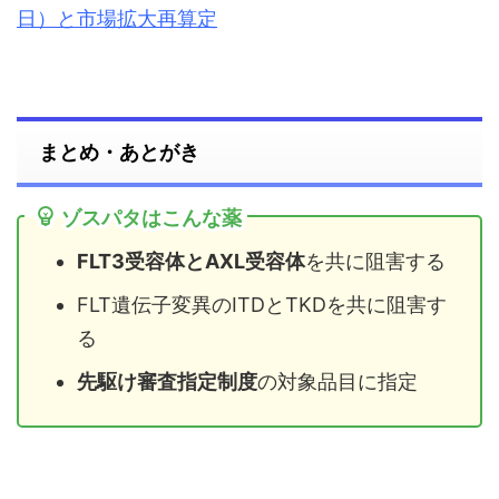
日）と市場拡大再算定
まとめ・あとがき
ゾスパタはこんな薬
FLT3受容体とAXL受容体
を共に阻害する
FLT遺伝子変異のITDとTKDを共に阻害す
る
先駆け審査指定制度
の対象品目に指定