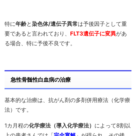
特に
年齢
と
染色体/遺伝子異常
は予後因子として重
要であると言われており、
FLT3遺伝子に変異
があ
る場合、特に予後不良です。
急性骨髄性白血病の治療
基本的な治療は、抗がん剤の多剤併用療法（化学療
法）です。
1カ月程の
化学療法（導入化学療法）
によって8割以
上の患者さんでは「
完全寛解
」が得られ、その後、