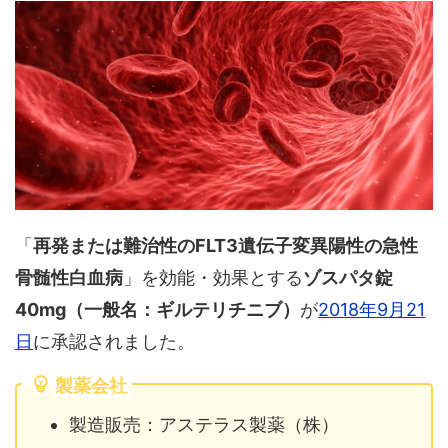
「
再発または難治性のFLT3遺伝子変異陽性の急性
骨髄性白血病
」を効能・効果とする
ゾスパタ錠
40mg（一般名：ギルテリチニブ）
が
2018年9月21
日
に承認されました。
製薬会社
製造販売：アステラス製薬（株）