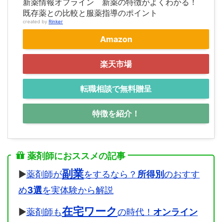
新薬情報オフライン 新薬の特徴がよくわかる！
既存薬との比較と服薬指導のポイント
created by
Rinker
Amazon
楽天市場
転職相談で無料贈呈
特徴を紹介！
薬剤師におススメの記事
副業
▶
薬剤師が
をするなら？
所得別
のおすす
め
3選
を実体験から解説
在宅ワーク
▶
薬剤師も
の時代！
オンライン