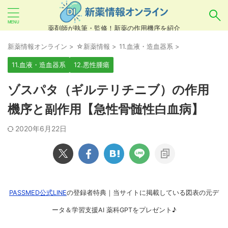
薬剤師が執筆・監修！新薬の作用機序を紹介
気になるお薬を検索！
新薬情報オンライン
>
☆新薬情報
>
11.血液・造血器系
>
11.血液・造血器系
12.悪性腫瘍
あいまい検索（例：ひらがな、誤字）には対応し
ゾスパタ（ギルテリチニブ）の作用
ていませんので、製品名・一般名・キーワードな
機序と副作用【急性骨髄性白血病】
どを
カタカナ
でご入力ください。
2020年6月22日
良い例：テセントリク
悪い例：てせんとりく テセンタリク
PASSMED公式LINE
の登録者特典｜当サイトに掲載している図表の元デ
ータ＆学習支援AI 薬科GPTをプレゼント♪