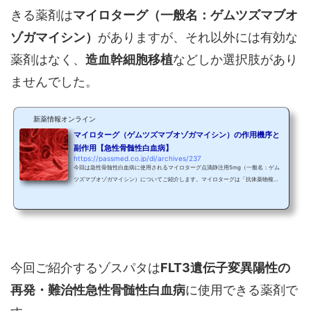
きる薬剤は
マイロターグ（一般名：ゲムツズマブオ
ゾガマイシン）
がありますが、それ以外には有効な
薬剤はなく、
造血幹細胞移植
などしか選択肢があり
ませんでした。
新薬情報オンライン
マイロターグ（ゲムツズマブオゾガマイシン）の作用機序と
副作用【急性骨髄性白血病】
https://passmed.co.jp/di/archives/237
今回は急性骨髄性白血病に使用されるマイロターグ点滴静注用5mg（一般名：ゲム
ツズマブオゾガマイシン）についてご紹介します。マイロターグは「抗体薬物複合
体：Antibody drug conjugate（ADC）」と呼ばれる薬剤です。 急性骨髄性白血病
白血病は「血液のがん」です。血液細胞には、白血球、赤血球、血小板等がありま
すが、これら血液細胞の異常化（腫瘍化＝がん化）によって引き起こされる病気が
白血病です。また、白血球には 顆粒球（骨髄系）：好中球、好酸球、好塩基球 リン
パ球（リンパ系）：B細胞、T細胞、NK細胞がありま...
今回ご紹介するゾスパタは
FLT3遺伝子変異陽性の
再発・難治性急性骨髄性白血病
に使用できる薬剤で