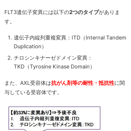
FLT3遺伝子変異には以下の
2つのタイプ
がありま
す。
遺伝子内縦列重複変異：ITD（Internal Tandem
Duplication）
チロシンキナーゼドメイン変異：
TKD（Tyrosine Kinase Domain）
また、AXL受容体は
抗がん剤等の耐性・抵抗性
に関
与している受容体です。