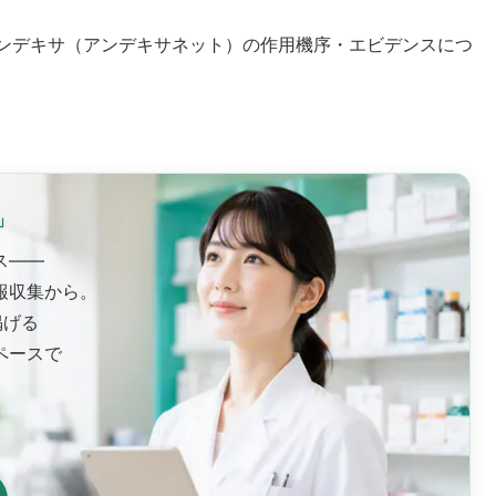
オンデキサ（アンデキサネット）の作用機序・エビデンスにつ
」
ス——
報収集から。
掲げる
ペースで