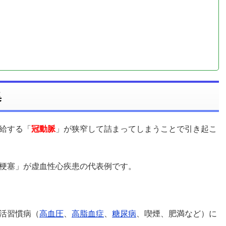
集
給する「
冠動脈
」が狭窄して詰まってしまうことで引き起こ
梗塞」が虚血性心疾患の代表例です。
活習慣病（
高血圧
、
高脂血症
、
糖尿病
、喫煙、肥満など）に