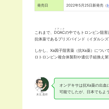
発売日
2022年5月25日新発売（
ドアック
これまで、
DOAC
の中でもトロンビン阻害
抗体薬であるプリズバインド（イダルシズ
しかし、Xa因子阻害薬（抗Ⅹa薬）につ
ロトロンビン複合体製剤や遺伝⼦組換え第
オンデキサは抗Ⅹa薬の出血
可能でしたが、日本でもよ
木元 貴祥