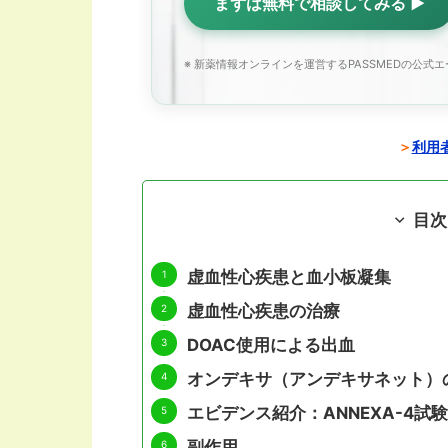
まずは無料で相談してみる ▶
※ 新薬情報オンラインを運営するPASSMEDの公式
＞
利用者
目次
虚血性心疾患と血小板凝集
虚血性心疾患の治療
DOAC使用による出血
オンデキサ（アンデキサネット）
エビデンス紹介：ANNEXA-4試験
副作用