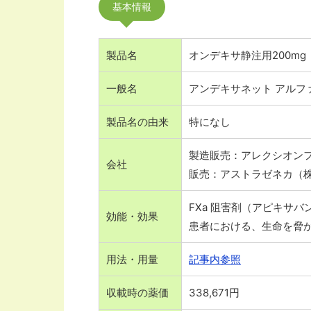
基本情報
製品名
オンデキサ静注用200mg
一般名
アンデキサネット アルフ
製品名の由来
特になし
製造販売：アレクシオン
会社
販売：アストラゼネカ（
FXa 阻害剤（アピキサ
効能・効果
患者における、生命を脅
用法・用量
記事内参照
収載時の薬価
338,671円