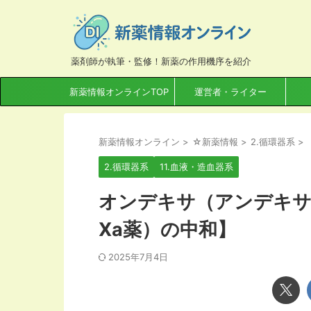
薬剤師が執筆・監修！新薬の作用機序を紹介
新薬情報オンラインTOP
運営者・ライター
新薬情報オンライン
>
☆新薬情報
>
2.循環器系
>
2.循環器系
11.血液・造血器系
オンデキサ（アンデキサ
Ⅹa薬）の中和】
2025年7月4日