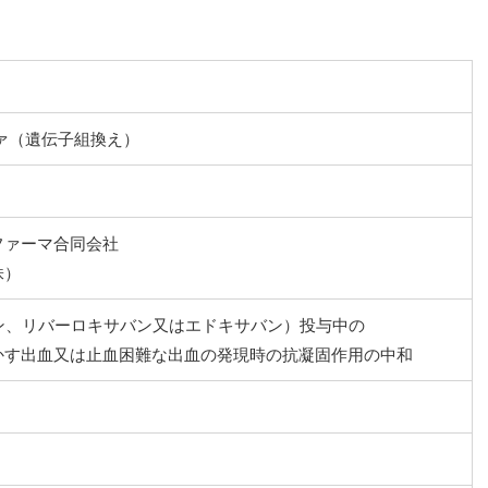
ァ（遺伝子組換え）
ファーマ合同会社
株）
バン、リバーロキサバン又はエドキサバン）投与中の
かす出血又は止血困難な出血の発現時の抗凝固作用の中和