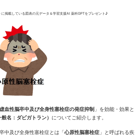
に掲載している図表の元データ＆学習支援AI 薬科GPTをプレゼント♪
虚血性脳卒中及び全身性塞栓症の発症抑制
」を効能・効果と
（一般名：ダビガトラン）
についてご紹介します。
卒中及び全身性塞栓症とは「
心原性脳塞栓症
」と呼ばれる疾