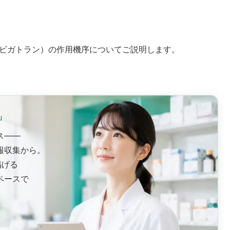
ビガトラン）の作用機序についてご説明します。
」
ス——
報収集から。
掲げる
ペースで