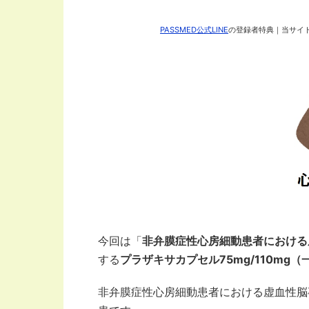
PASSMED公式LINE
の登録者特典｜当サイト
今回は「
非弁膜症性心房細動患者における
する
プラザキサカプセル75mg/110mg
非弁膜症性心房細動患者における虚血性脳