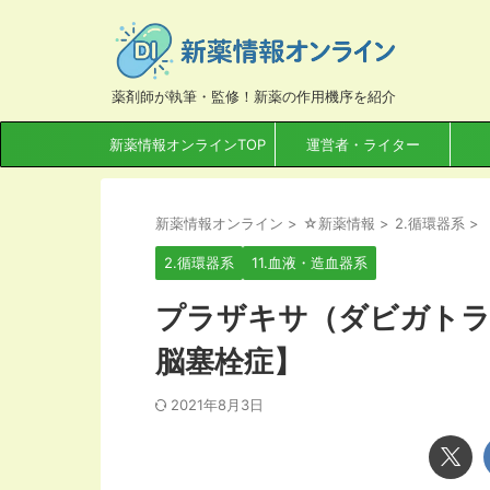
薬剤師が執筆・監修！新薬の作用機序を紹介
新薬情報オンラインTOP
運営者・ライター
新薬情報オンライン
>
☆新薬情報
>
2.循環器系
>
2.循環器系
11.血液・造血器系
プラザキサ（ダビガトラ
脳塞栓症】
2021年8月3日