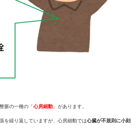
整脈の一種の「
心房細動
」があります。
張を繰り返していますが、心房細動では
心臓が不規則に小刻