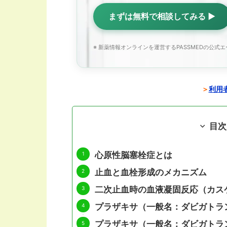
まずは無料で相談してみる ▶
※ 新薬情報オンラインを運営するPASSMEDの公式
＞
利用者
目次
心原性脳塞栓症とは
止血と血栓形成のメカニズム
二次止血時の血液凝固反応（カス
プラザキサ（一般名：ダビガトラ
プラザキサ（一般名：ダビガトラ