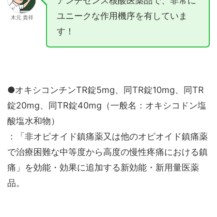
アンチセンス核酸医薬品で、非常に
ユニークな作用機序を有していま
木元 貴祥
す！
●オキシコンチンTR錠5mg、同TR錠10mg、同TR
錠20mg、同TR錠40mg（一般名：オキシコドン塩
酸塩水和物）
：「非オピオイド鎮痛薬又は他のオピオイド鎮痛薬
で治療困難な中等度から高度の慢性疼痛における鎮
痛」を効能・効果に追加する新効能・新用量医薬
品。