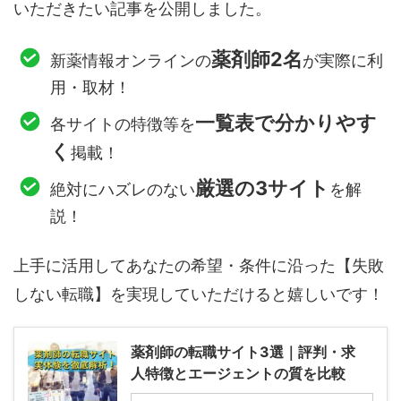
いただきたい記事を公開しました。
薬剤師2名
新薬情報オンラインの
が実際に利
用・取材！
一覧表で分かりやす
各サイトの特徴等を
く
掲載！
厳選の3サイト
絶対にハズレのない
を解
説！
上手に活用してあなたの希望・条件に沿った【失敗
しない転職】を実現していただけると嬉しいです！
薬剤師の転職サイト3選｜評判・求
人特徴とエージェントの質を比較