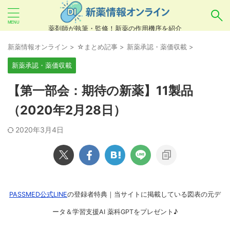
薬剤師が執筆・監修！新薬の作用機序を紹介
気になるお薬を検索！
新薬情報オンライン
>
☆まとめ記事
>
新薬承認・薬価収載
>
新薬承認・薬価収載
あいまい検索（例：ひらがな、誤字）には対応し
【第一部会：期待の新薬】11製品
ていませんので、製品名・一般名・キーワードな
（2020年2月28日）
どを
カタカナ
でご入力ください。
2020年3月4日
良い例：テセントリク
悪い例：てせんとりく テセンタリク
PASSMED公式LINE
の登録者特典｜当サイトに掲載している図表の元デ
ータ＆学習支援AI 薬科GPTをプレゼント♪