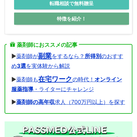
転職相談で無料贈呈
特徴を紹介！
薬剤師におススメの記事
副業
▶
薬剤師が
をするなら？
所得別
のおすす
め
3選
を実体験から解説
在宅ワーク
▶
薬剤師も
の時代！
オンライン
服薬指導
・ライターにチャレンジ
▶
薬剤師の高年収
求人（700万円以上）を探す