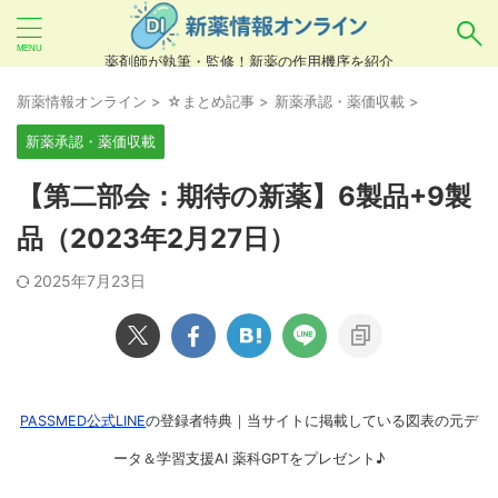
薬剤師が執筆・監修！新薬の作用機序を紹介
気になるお薬を検索！
新薬情報オンライン
>
☆まとめ記事
>
新薬承認・薬価収載
>
新薬承認・薬価収載
あいまい検索（例：ひらがな、誤字）には対応し
【第二部会：期待の新薬】6製品+9製
ていませんので、製品名・一般名・キーワードな
品（2023年2月27日）
どを
カタカナ
でご入力ください。
2025年7月23日
良い例：テセントリク
悪い例：てせんとりく テセンタリク
PASSMED公式LINE
の登録者特典｜当サイトに掲載している図表の元デ
ータ＆学習支援AI 薬科GPTをプレゼント♪