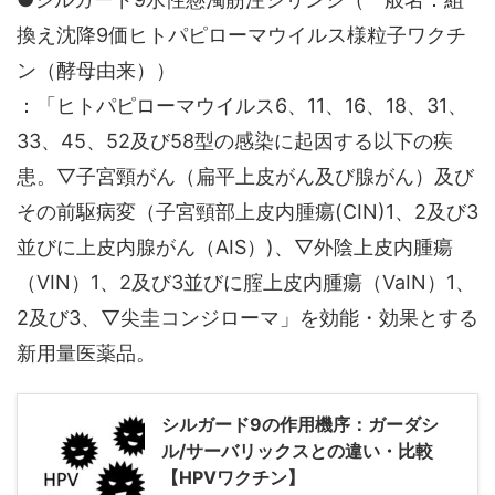
換え沈降9価ヒトパピローマウイルス様粒子ワクチ
ン（酵母由来））
：「ヒトパピローマウイルス6、11、16、18、31、
33、45、52及び58型の感染に起因する以下の疾
患。▽子宮頸がん（扁平上皮がん及び腺がん）及び
その前駆病変（子宮頸部上皮内腫瘍(CIN)1、2及び3
並びに上皮内腺がん（AIS）)、▽外陰上皮内腫瘍
（VIN）1、2及び3並びに腟上皮内腫瘍（VaIN）1、
2及び3、▽尖圭コンジローマ」を効能・効果とする
新用量医薬品。
シルガード9の作用機序：ガーダシ
ル/サーバリックスとの違い・比較
【HPVワクチン】