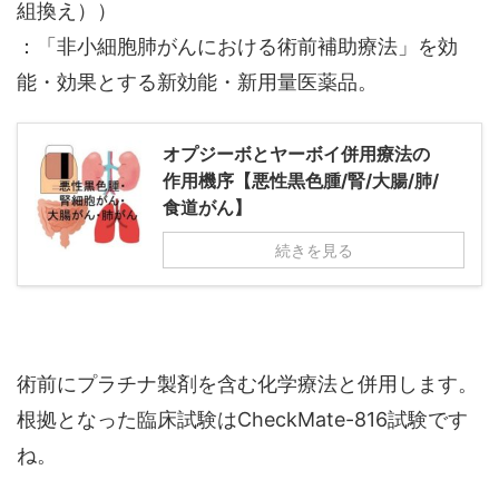
組換え））
：「非小細胞肺がんにおける術前補助療法」を効
能・効果とする新効能・新用量医薬品。
オプジーボとヤーボイ併用療法の
作用機序【悪性黒色腫/腎/大腸/肺/
食道がん】
続きを見る
術前にプラチナ製剤を含む化学療法と併用します。
根拠となった臨床試験はCheckMate-816試験です
ね。