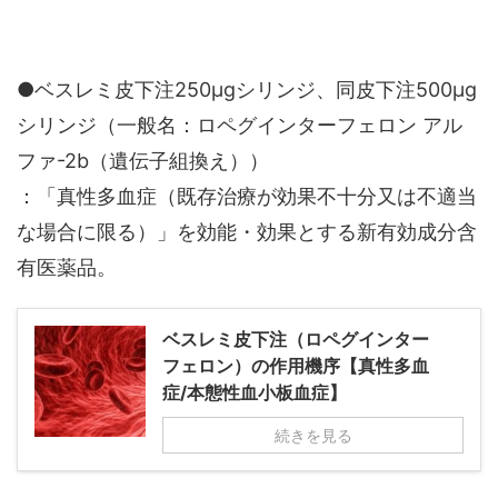
●ベスレミ皮下注250μgシリンジ、同皮下注500μg
シリンジ（一般名：ロペグインターフェロン アル
ファ-2b（遺伝子組換え））
：「真性多血症（既存治療が効果不十分又は不適当
な場合に限る）」を効能・効果とする新有効成分含
有医薬品。
ベスレミ皮下注（ロペグインター
フェロン）の作用機序【真性多血
症/本態性血小板血症】
続きを見る