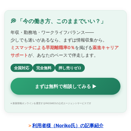
💭 「今の働き方、このままでいい？」
年収・勤務地・ワークライフバランス——
少しでも迷いがあるなら、まずは情報収集から。
ミスマッチによる早期離職率0％
を掲げる
薬進キャリア
サポート
が、あなたのペースで
伴走します。
全国対応
完全無料
押し売りゼロ
まずは無料で相談してみる ▶
※ 新薬情報オンラインを運営するPASSMEDの公式エージェントサービスです
＞
利用者様（Noriko氏）の記事紹介