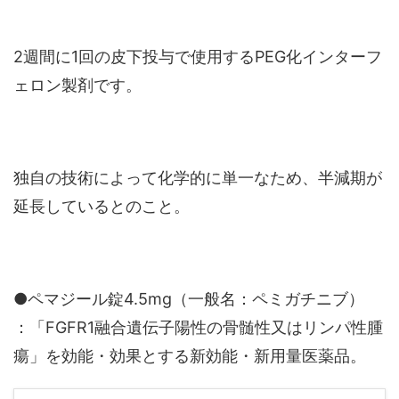
2週間に1回の皮下投与で使用するPEG化インターフ
ェロン製剤です。
独自の技術によって化学的に単一なため、半減期が
延長しているとのこと。
●ペマジール錠4.5mg（一般名：ペミガチニブ）
：「FGFR1融合遺伝子陽性の骨髄性又はリンパ性腫
瘍」を効能・効果とする新効能・新用量医薬品。