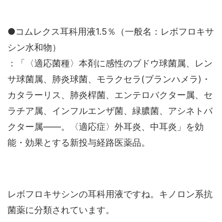
●コムレクス耳科用液1.5％（一般名：レボフロキサ
シン水和物）
：「〈適応菌種〉本剤に感性のブドウ球菌属、レン
サ球菌属、肺炎球菌、モラクセラ(ブランハメラ)・
カタラーリス、肺炎桿菌、エンテロバクター属、セ
ラチア属、インフルエンザ菌、緑膿菌、アシネトバ
クター属――。〈適応症〉外耳炎、中耳炎」を効
能・効果とする新投与経路医薬品。
レボフロキサシンの耳科用液ですね。キノロン系抗
菌薬に分類されています。