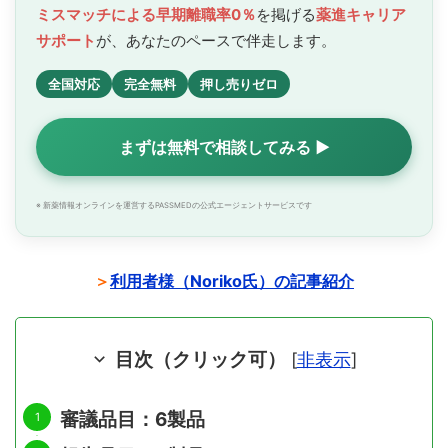
ミスマッチによる早期離職率0％
を掲げる
薬進キャリア
サポート
が、あなたのペースで
伴走します。
全国対応
完全無料
押し売りゼロ
まずは無料で相談してみる ▶
※ 新薬情報オンラインを運営するPASSMEDの公式エージェントサービスです
＞
利用者様（Noriko氏）の記事紹介
目次（クリック可）
[
非表示
]
審議品目：6製品