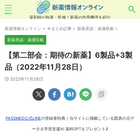
薬剤師が執筆・監修！新薬の作用機序を紹介
気になるお薬を検索！
新薬情報オンライン
>
☆まとめ記事
>
新薬承認・薬価収載
>
新薬承認・薬価収載
あいまい検索（例：ひらがな、誤字）には対応し
【第二部会：期待の新薬】6製品+3製
ていませんので、製品名・一般名・キーワードな
品（2022年11月28日）
どを
カタカナ
でご入力ください。
2022年11月29日
良い例：テセントリク
悪い例：てせんとりく テセンタリク
PASSMED公式LINE
の登録者特典｜当サイトに掲載している図表の元デ
ータ＆学習支援AI 薬科GPTをプレゼント♪