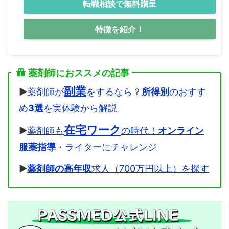
転職相談で無料贈呈
特徴を紹介！
薬剤師におススメの記事
副業
▶
薬剤師が
をするなら？
所得別
のおすす
め
3選
を実体験から解説
在宅ワーク
▶
薬剤師も
の時代！
オンライン
服薬指導
・ライターにチャレンジ
▶
薬剤師の高年収
求人（700万円以上）を探す