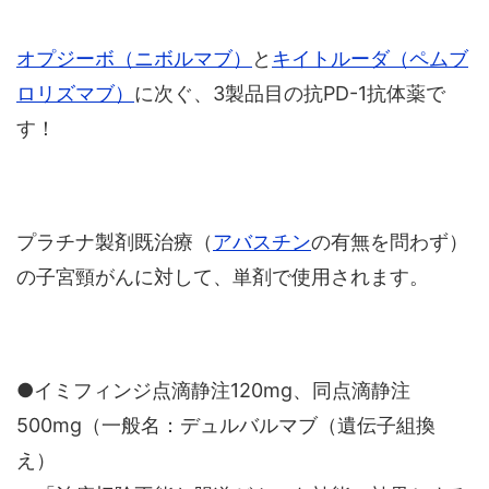
オプジーボ（ニボルマブ）
と
キイトルーダ（ペムブ
ロリズマブ）
に次ぐ、3製品目の抗PD-1抗体薬で
す！
プラチナ製剤既治療（
アバスチン
の有無を問わず）
の子宮頸がんに対して、単剤で使用されます。
●イミフィンジ点滴静注120mg、同点滴静注
500mg（一般名：デュルバルマブ（遺伝子組換
え）