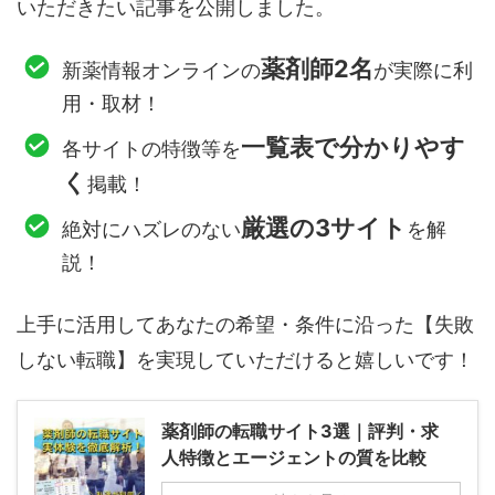
いただきたい記事を公開しました。
薬剤師2名
新薬情報オンラインの
が実際に利
用・取材！
一覧表で分かりやす
各サイトの特徴等を
く
掲載！
厳選の3サイト
絶対にハズレのない
を解
説！
上手に活用してあなたの希望・条件に沿った【失敗
しない転職】を実現していただけると嬉しいです！
薬剤師の転職サイト3選｜評判・求
人特徴とエージェントの質を比較