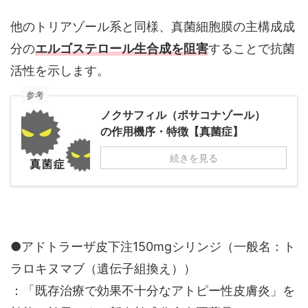
他のトリアゾール系と同様、真菌細胞膜の主構成成
分の
エルゴステロール生合成を阻害
することで抗菌
活性を示します。
参考
ノクサフィル（ポサコナゾール）
の作用機序・特徴【真菌症】
続きを見る
●アドトラーザ皮下注150mgシリンジ（一般名：ト
ラロキヌマブ（遺伝子組換え））
：「既存治療で効果不十分なアトピー性皮膚炎」を