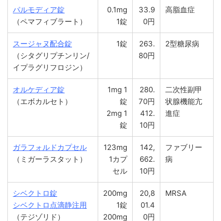
パルモディア錠
0.1mg
33.9
高脂血症
（ペマフィブラート）
1錠
0円
スージャヌ配合錠
1錠
263.
2型糖尿病
（シタグリプチンリン/
80円
イプラグリフロジン）
オルケディア錠
1mg 1
280.
二次性副甲
（エボカルセト）
錠
70円
状腺機能亢
2mg 1
412.
進症
錠
10円
ガラフォルドカプセル
123mg
142,
ファブリー
（ミガーラスタット）
1カプ
662.
病
セル
10円
シベクトロ錠
200mg
20,8
MRSA
シベクトロ点滴静注用
1錠
01.4
（テジゾリド）
200mg
0円