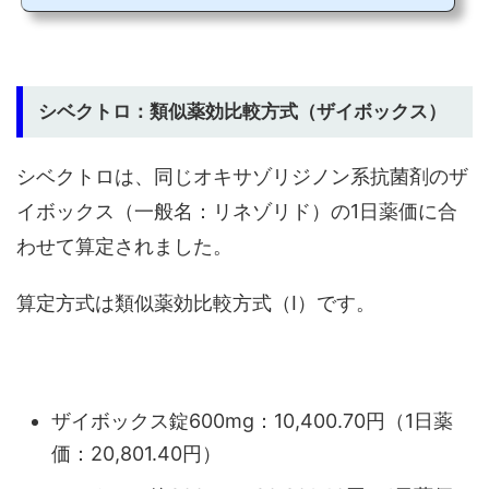
ラスタット塩酸塩製品名の由来α-Gal酵素の折りたたみ（fold）構造を矯正するとい
う本剤のメカニズムに由来している。製造販売アミカス・セラピューティクス
（株）効能・効果ミガーラスタットに反応性のあるGLA遺伝子変異を伴うファブリ
ー病用法・用量通常、16歳以上の患者成人及び12歳以上の小児には...
シベクトロ：類似薬効比較方式（ザイボックス）
シベクトロは、同じオキサゾリジノン系抗菌剤のザ
イボックス（一般名：リネゾリド）の1日薬価に合
わせて算定されました。
算定方式は類似薬効比較方式（Ⅰ）です。
ザイボックス錠600mg：10,400.70円（1日薬
価：20,801.40円）