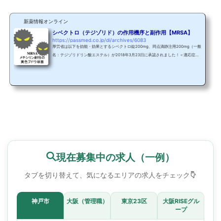
新薬情報オンライン
シベクトロ（テジゾリド）の作用機序と副作用【MRSA】
https://passmed.co.jp/di/archives/6083
厚労省は以下を効能・効果とするシベクトロ錠200mg、同点滴静注用200mg（一般
名：テジゾリドリン酸エステル）が2018年3月23日に承認されました！＜適応症＞
深在性皮膚感染症、慢性膿皮症、外傷・熱傷及び手術創等の二次感染、びらん・潰
瘍の二次感染＜適応菌種＞テジゾリドに感性のメチシリン耐性黄色ブドウ球菌（MR
SA） 製造販売元（輸入）：バイエル薬品（株） 販売元：MSD（株） 作用機序とし
てはザイボックス（一般名：リネゾリド）と同様、オキサゾリジノン系抗菌剤に分
類されています。今回はMRSAとシベクトロ（テジゾリ...
現在募集中の求人（一例）
タブを切り替えて、気になるエリアの求人をチェック
神戸市
大阪（管理職）
東京23区
大阪RISEグル
ープ