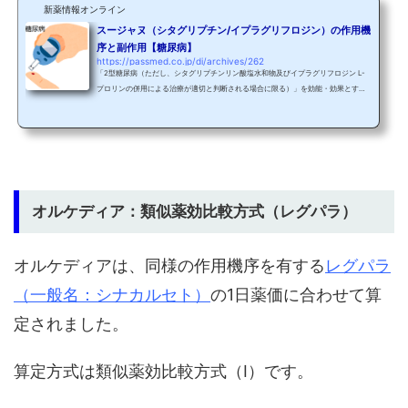
新薬情報オンライン
スージャヌ（シタグリプチン/イプラグリフロジン）の作用機
序と副作用【糖尿病】
https://passmed.co.jp/di/archives/262
「2型糖尿病（ただし、シタグリプチンリン酸塩水和物及びイプラグリフロジン L-
プロリンの併用による治療が適切と判断される場合に限る）」を効能・効果とする
新医療用配合剤であるスージャヌ配合錠（一般名：シタグリプチンリン酸塩水和物/
イプラグリフロジン L-プロリン）が2018年3月23日に承認されました！ スージャヌ
はDPP-4阻害薬のジャヌビアと、SGLT2阻害薬のスーグラの配合剤です。スーグラ
の“スー”と、ジャヌビアの“ジャヌ”を合わせて「スージャヌ」でしょうか。 DPP-4
阻害薬とSGLT2阻害薬の配合剤はカナリア配合錠...
オルケディア：類似薬効比較方式（レグパラ）
オルケディアは、同様の作用機序を有する
レグパラ
（一般名：シナカルセト）
の1日薬価に合わせて算
定されました。
算定方式は類似薬効比較方式（Ⅰ）です。