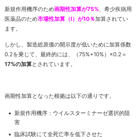
新規作用機序のため
画期性加算が75%
、希少疾病用
医薬品のため
市場性加算（Ⅰ）が10％
加算されてい
ます。
しかし、製造総原価の開示度が低いために加算係数
0.2を乗じて、最終的には、（75%+10%）×0.2＝
17%の加算
とされています。
画期性加算となった根拠は以下の通りです。
新規作用機序：ウイルスターミナーゼ選択的阻
害
臨床試験にて全死亡率を低下させた