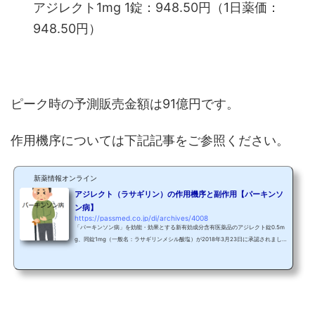
アジレクト1mg 1錠：948.50円（1日薬価：
948.50円）
ピーク時の予測販売金額は91億円です。
作用機序については下記記事をご参照ください。
新薬情報オンライン
アジレクト（ラサギリン）の作用機序と副作用【パーキンソ
ン病】
https://passmed.co.jp/di/archives/4008
「パーキンソン病」を効能・効果とする新有効成分含有医薬品のアジレクト錠0.5m
g、同錠1mg（一般名：ラサギリンメシル酸塩）が2018年3月23日に承認されまし
た。基本情報製品名アジレクト錠一般名ラサギリンメシル酸塩製品名の由来特にな
し製薬会社製造販売：武田薬品工業（株）提携：Teva Pharmaceutical Industries
Ltd.効能・効果パーキンソン病用法・用量通常、成人にはラサギリンとして1mgを1
日1回経口投与する。収載時の薬価0.5mg 1錠：512.10円1mg 1錠：948.50円 アジレ
クトはMAO-B阻害剤に分類されています。 今回は...