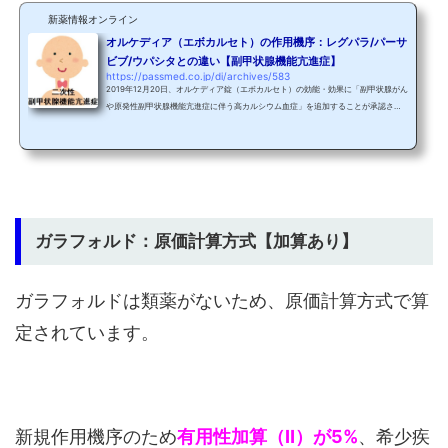
新薬情報オンライン
オルケディア（エボカルセト）の作用機序：レグパラ/パーサ
ビブ/ウパシタとの違い【副甲状腺機能亢進症】
https://passmed.co.jp/di/archives/583
2019年12月20日、オルケディア錠（エボカルセト）の効能・効果に「副甲状腺がん
や原発性副甲状腺機能亢進症に伴う高カルシウム血症」を追加することが承認され
ました！その後、2023年8月30日には高用量の4mg製剤が追加で承認されていま
す。協和キリン｜ニュースリリース基本情報製品名オルケディア錠1mg/2mg/4mg
一般名エボカルセト製品名の由来オーケストラのようにPTH、P、Ca の調和を取り
ながらコントロール可能にする、経口の（Oral）の透析（Dialysis）患者への薬剤製
造販売元協和キリン（株）効能・効果○維持透析下の二次性副甲状...
ガラフォルド：原価計算方式【加算あり】
ガラフォルドは類薬がないため、原価計算方式で算
定されています。
新規作用機序のため
有用性加算（Ⅱ）が5%
、希少疾