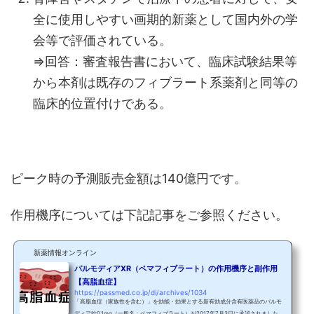
全に使用しやすい画期的新薬として国内外の学
会等で評価されている。
⇒回答：審査報告書において、臨床試験結果等
から本剤は既存のフィブラート系薬剤と同等の
臨床的位置付けである。
ピーク時の予測販売金額は140億円です。
作用機序については下記記事をご参照ください。
新薬情報オンライン
パルモディアXR（ペマフィブラート）の作用機序と副作用
【高脂血症】
https://passmed.co.jp/di/archives/1034
「高脂血症（家族性を含む）」を効能・効果とする新有効成分含有医薬品のパルモ
ディア錠0.1mg（一般名：ペマフィブラート）が2017年7月3日に承認されました！