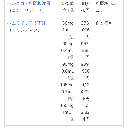
ヘルニコア椎間板注用
1.25単
81,6
椎間板ヘル
（コンドリアーゼ）
位 1瓶
76円
ニア
ヘムライブラ皮下注
30mg
376,
血友病A
（エミシズマブ）
1mL 1
006
瓶
円
60mg
692,
0.4mL
565
1瓶
円
90mg
989,
0.6mL
990
1瓶
円
105mg
1,13
0.7mL
4,02
1瓶
8円
150mg
1,55
1mL 1
2,82
瓶
4円