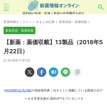
薬剤師が執筆・監修！新薬の作用機序を紹介
気になるお薬を検索！
新薬情報オンライン
>
☆まとめ記事
>
新薬承認・薬価収載
>
新薬承認・薬価収載
あいまい検索（例：ひらがな、誤字）には対応し
【新薬：薬価収載】13製品（2018年5
ていませんので、製品名・一般名・キーワードな
月22日）
どを
カタカナ
でご入力ください。
2018年11月1日
良い例：テセントリク
悪い例：てせんとりく テセンタリク
PASSMED公式LINE
の登録者特典｜当サイトに掲載している図表の元デ
ータ＆学習支援AI 薬科GPTをプレゼント♪