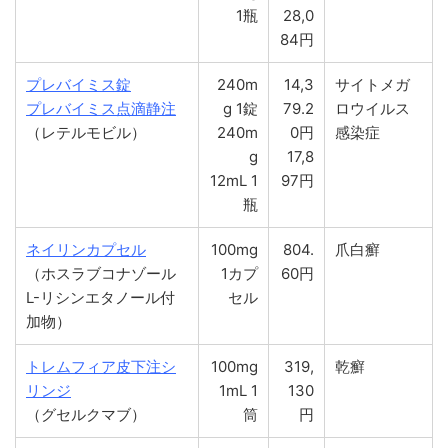
1瓶
28,0
84円
プレバイミス錠
240m
14,3
サイトメガ
プレバイミス点滴静注
g 1錠
79.2
ロウイルス
（レテルモビル）
240m
0円
感染症
g
17,8
12mL 1
97円
瓶
ネイリンカプセル
100mg
804.
爪白癬
（ホスラブコナゾール
1カプ
60円
L-リシンエタノール付
セル
加物）
トレムフィア皮下注シ
100mg
319,
乾癬
リンジ
1mL 1
130
（グセルクマブ）
筒
円