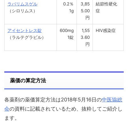
ラパリムスゲル
0.2％
3,85
結節性硬化
（シロリムス）
1g
5.00
症
円
アイセントレス錠
600mg
1,55
HIV感染症
（ラルテグラビル）
1錠
3.60
円
薬価の算定方法
各薬剤の薬価算定方法は2018年5月16日の
中医協総
会
の資料に記載されているため、抜粋してご紹介し
ます。