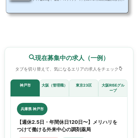
その後、2023年6月26日には1日1回投与のパルモディアXR錠0.2mg/0.4mgが承認
されました。 これまでのパルモディア錠は1日2回投与でしたからね。 本日は高脂血
症とパルモディア（ペマフィブラート）の作用機序についてご紹介いたします。 高
脂血症（脂質異常症）とは高脂血症は、現在では「脂質異常症」と呼ばれている疾
患です。 厚生労働省の「平成26年（20...
現在募集中の求人（一例）
タブを切り替えて、気になるエリアの求人をチェック
神戸市
大阪（管理職）
東京23区
大阪RISEグル
ープ
兵庫県 神戸市
【週休2.5日・年間休日120日〜】メリハリを
つけて働ける外来中心の調剤薬局