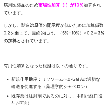
病用医薬品のため
市場性加算（Ⅰ）が10％
加算され
ています。
しかし、製造総原価の開示度が低いために加算係数
0.2を乗じて、最終的には、（5%+10%）×0.2＝
3%
の加算
とされています。
有用性加算となった根拠は以下の通りです。
新規作用機序：リソソームへα-Gal Aの適切な
輸送を促進する（薬理学的シャペロン）
既存薬は注射剤であるのに対し、本剤は経口投
与が可能