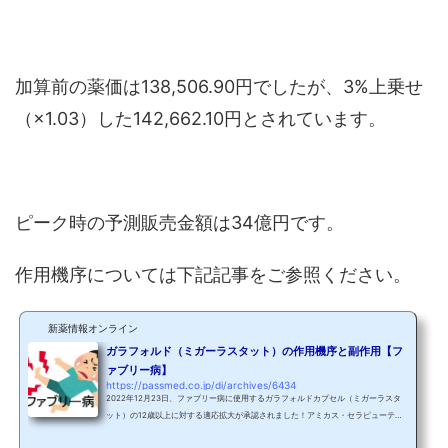
加算前の薬価は138,506.90円でしたが、3%上乗せ
（×1.03）した142,662.10円とされています。
ピーク時の予測販売金額は34億円です。
作用機序については下記記事をご参照ください。
新薬情報オンライン
ガラフォルド（ミガーラスタット）の作用機序と副作用【フ
ァブリー病】
https://passmed.co.jp/di/archives/6434
2022年12月23日、ファブリー病に使用するガラフォルドカプセル（ミガーラスタ
ット）の12歳以上に対する適応拡大が承認されました！アミカス・セラピューティ
クス｜ニュースリリース基本情報製品名ガラフォルドカプセル123mg一般名ミガー