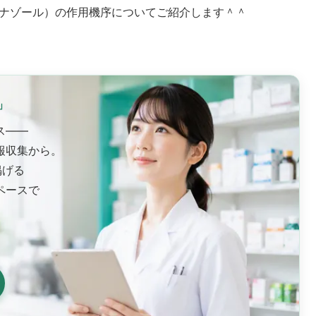
ナゾール）の作用機序についてご紹介します＾＾
」
ス——
報収集から。
掲げる
ペースで