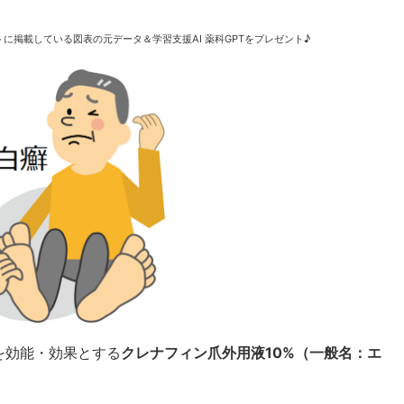
に掲載している図表の元データ＆学習支援AI 薬科GPTをプレゼント♪
を効能・効果とする
クレナフィン爪外用液10%（一般名：エ