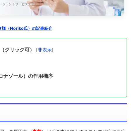
エージェントサービスです
様（Noriko氏）の記事紹介
（クリック可）
[
非表示
]
コナゾール）の作用機序