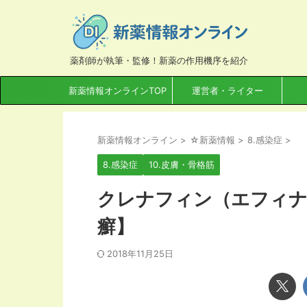
薬剤師が執筆・監修！新薬の作用機序を紹介
新薬情報オンラインTOP
運営者・ライター
新薬情報オンライン
>
☆新薬情報
>
8.感染症
>
8.感染症
10.皮膚・骨格筋
クレナフィン（エフィナ
癬】
2018年11月25日