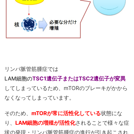
リンパ脈管筋腫症では
LAM細胞の
TSC1遺伝子またはTSC2遺伝子が変異
してしまっているため、mTORのブレーキがかから
なくなってしまっています。
そのため、
mTORが常に活性化している
状態にな
り、
LAM細胞
の増殖が活性化
されることで様々な症
状の発現・リンパ脈管筋腫症の進行が引き起こされ