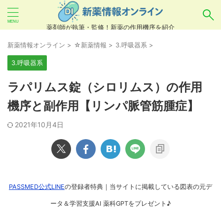
薬剤師が執筆・監修！新薬の作用機序を紹介
気になるお薬を検索！
新薬情報オンライン
>
☆新薬情報
>
3.呼吸器系
>
3.呼吸器系
あいまい検索（例：ひらがな、誤字）には対応し
ラパリムス錠（シロリムス）の作用
ていませんので、製品名・一般名・キーワードな
機序と副作用【リンパ脈管筋腫症】
どを
カタカナ
でご入力ください。
2021年10月4日
良い例：テセントリク
悪い例：てせんとりく テセンタリク
PASSMED公式LINE
の登録者特典｜当サイトに掲載している図表の元デ
ータ＆学習支援AI 薬科GPTをプレゼント♪