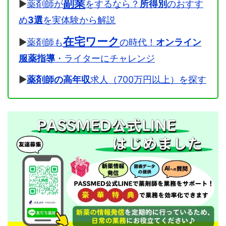
副業
▶
薬剤師が
をするなら？
所得別
のおすす
め
3選
を実体験から解説
在宅ワーク
▶
薬剤師も
の時代！
オンライン
服薬指導
・ライターにチャレンジ
▶
薬剤師の高年収
求人（700万円以上）を探す