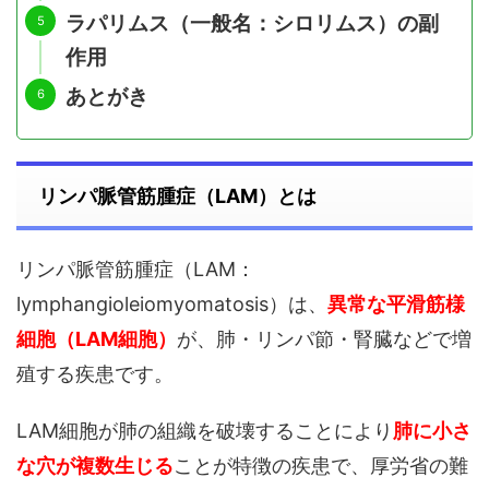
ラパリムス（一般名：シロリムス）の副
作用
あとがき
リンパ脈管筋腫症（LAM）とは
リンパ脈管筋腫症（LAM：
lymphangioleiomyomatosis）は、
異常な平滑筋様
細胞（LAM細胞）
が、肺・リンパ節・腎臓などで増
殖する疾患です。
LAM細胞が肺の組織を破壊することにより
肺に小さ
な穴が複数生じる
ことが特徴の疾患で、厚労省の難