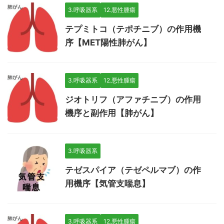
3.呼吸器系
12.悪性腫瘍
テプミトコ（テポチニブ）の作用機
序【MET陽性肺がん】
3.呼吸器系
12.悪性腫瘍
ジオトリフ（アファチニブ）の作用
機序と副作用【肺がん】
3.呼吸器系
テゼスパイア（テゼペルマブ）の作
用機序【気管支喘息】
3.呼吸器系
12.悪性腫瘍