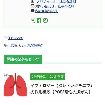
プロフィール・運営者詳細
お問い合わせ・仕事の依頼
私の勉強法紹介
-
3.呼吸器系
-
mTOR
,
リンパ脈管筋腫症
関連の記事もどうぞ
3.呼吸器系
12.悪性腫瘍
イブトロジー（タレトレクチニブ）
の作用機序【ROS1陽性の肺がん】