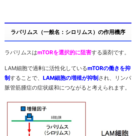
ラパリムス（一般名：シロリムス）の作用機序
ラパリムスは
mTORを選択的に阻害
する薬剤です。
LAM細胞で過剰に活性化している
mTORの働きを抑
制
することで、
LAM細胞の増殖が抑制
され、リンパ
脈管筋腫症の症状緩和につながると考えられます。