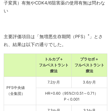
子変異）有無やCDK4/6阻害薬の使用有無は問わな
い
*
主要評価項目は「無増悪生存期間（PFS）
」とさ
れ、結果は以下の通りでした。
トルカプ＋
プラセボ＋
フルベストラント
フルベストラント
療法
療法
7.2か月
3.6か月
PFS中央値
HR=0.60（95%CI:0.51～0.71）
（全集団）
P＜0.001
7.3か月
3.1か月