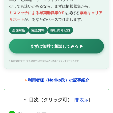
少しでも迷いがあるなら、まずは情報収集から。
ミスマッチによる早期離職率0％
を掲げる
薬進キャリア
サポート
が、あなたのペースで
伴走します。
全国対応
完全無料
押し売りゼロ
まずは無料で相談してみる ▶
※ 新薬情報オンラインを運営するPASSMEDの公式エージェントサービスです
＞
利用者様（Noriko氏）の記事紹介
目次（クリック可）
[
非表示
]