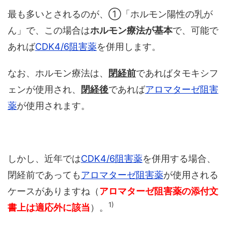
最も多いとされるのが、①「ホルモン陽性の乳が
ん」で、この場合は
ホルモン療法が基本
で、可能で
あれば
CDK4/6阻害薬
を併用します。
なお、ホルモン療法は、
閉経前
であればタモキシフ
ェンが使用され、
閉経後
であれば
アロマターゼ阻害
薬
が使用されます。
しかし、近年では
CDK4/6阻害薬
を併用する場合、
閉経前であっても
アロマターゼ阻害薬
が使用される
ケースがありますね（
アロマターゼ阻害薬の添付文
1)
書上は適応外に該当
）。