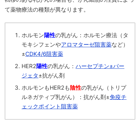
て薬物療法の種類が異なります。
ホルモン
陽性
の乳がん：ホルモン療法（タ
モキシフェンや
アロマターゼ阻害薬
など）
±
CDK4/6阻害薬
HER2
陽性
の乳がん：
ハーセプチン±パー
ジェタ
±抗がん剤
ホルモンもHER2も
陰性
の乳がん（トリプ
ルネガティブ乳がん）：抗がん剤±
免疫チ
ェックポイント阻害薬