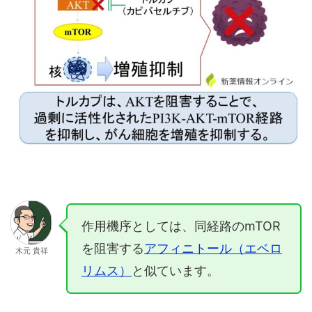
作用機序としては、同経路のmTOR
を阻害する
アフィニトール（エベロ
木元 貴祥
リムス）
と似ています。