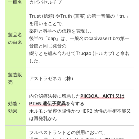
一般名
カピバセルチブ
Trust (信頼) やTruth (真実) の第一音節の「tru」
を用いることで、
薬剤と科学への信頼を表現し、
製品名
後半の「qap」は、一般名のcapivasertibの第一
の由来
音節と同じ発音の
綴りとを組み合わせてTruqap (トルカプ) と命名
した。
製造販
アストラゼネカ（株）
売
内分泌療法後に増悪した
PIK3CA、AKT1 又は
効能・
PTEN 遺伝子変異
を有する
効果
ホルモン受容体陽性かつHER2 陰性の手術不能又
は再発乳がん
フルベストラントとの併用において、