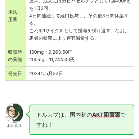
通常、成人にはカピバセルチブとして1回400mg
を1日2回、
用法・
4日間連続して経口投与し、その後3日間休薬す
用量
る。
これを1サイクルとして投与を繰り返す。なお、
患者の状態により適宜減量する。
収載時
160mg：9,263.50円
の薬価
200mg：11,244.30円
発売日
2024年5月22日
トルカプは、国内初の
AKT阻害薬
で
すね！
木元 貴祥