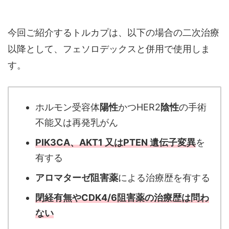
今回ご紹介するトルカプは、以下の場合の二次治療
以降として、フェソロデックスと併用で使用しま
す。
ホルモン受容体
陽性
かつHER2
陰性
の手術
不能又は再発乳がん
PIK3CA、AKT1 又はPTEN 遺伝子変異
を
有する
アロマターゼ阻害薬
による治療歴を有する
閉経有無やCDK4/6阻害薬の治療歴は問わ
ない