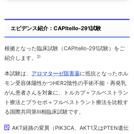
エビデンス紹介：CAPItello-291試験
根拠となった臨床試験（CAPItello-291試験）をご
2)
紹介します。
本試験は、
アロマターゼ阻害薬
に抵抗となったホル
モン受容体陽性かつHER2陰性の手術不能・再発乳
がん患者さんを対象に、トルカプ＋フルベストラン
ト療法とプラセボ＋フルベストラント療法を比較す
る国際共同第Ⅲ相臨床試験です。
AKT経路の変異（PIK3CA、AKT1又はPTEN遺伝