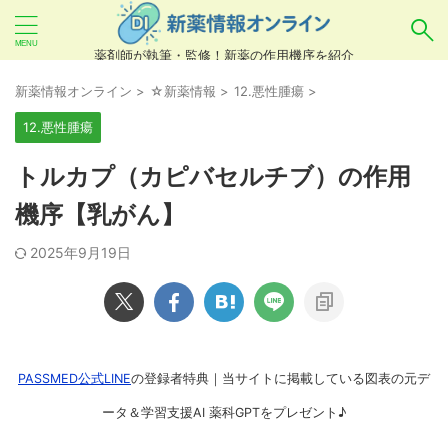
薬剤師が執筆・監修！新薬の作用機序を紹介
気になるお薬を検索！
新薬情報オンライン
>
☆新薬情報
>
12.悪性腫瘍
>
12.悪性腫瘍
あいまい検索（例：ひらがな、誤字）には対応し
トルカプ（カピバセルチブ）の作用
ていませんので、製品名・一般名・キーワードな
機序【乳がん】
どを
カタカナ
でご入力ください。
2025年9月19日
良い例：テセントリク
悪い例：てせんとりく テセンタリク
PASSMED公式LINE
の登録者特典｜当サイトに掲載している図表の元デ
ータ＆学習支援AI 薬科GPTをプレゼント♪