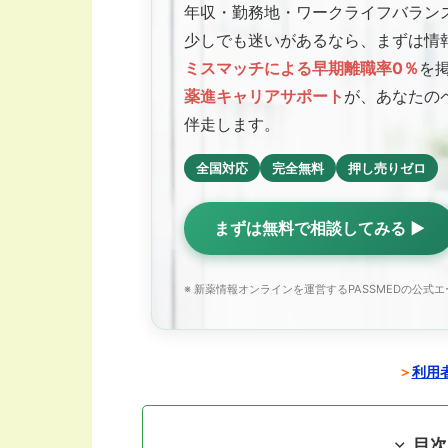
年収・勤務地・ワークライフバラン
少しでも迷いがあるなら、まずは情
ミスマッチによる早期離職率0％
を
薬進キャリアサポート
が、あなたの
伴走します。
全国対応
完全無料
押し売りゼロ
まずは無料で相談してみる ▶
※ 新薬情報オンラインを運営するPASSMEDの公式
＞
利用者
目次