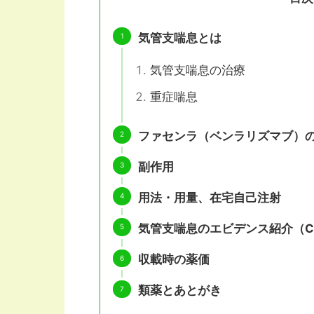
気管支喘息とは
気管支喘息の治療
重症喘息
ファセンラ（ベンラリズマブ）
副作用
用法・用量、在宅自己注射
気管支喘息のエビデンス紹介（CA
収載時の薬価
類薬とあとがき