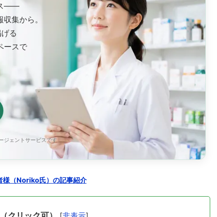
ス——
報収集から。
掲げる
ペースで
エージェントサービスです
様（Noriko氏）の記事紹介
（クリック可）
[
非表示
]