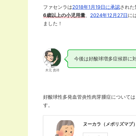
ファセンラは
2018年1月19日に承認
された
6歳以上の小児用量
、
2024年12月27日
に
ました！
今後は好酸球増多症候群に
木元 貴祥
好酸球性多発血管炎性肉芽腫症については
す。
ヌーカラ（メポリズマブ）