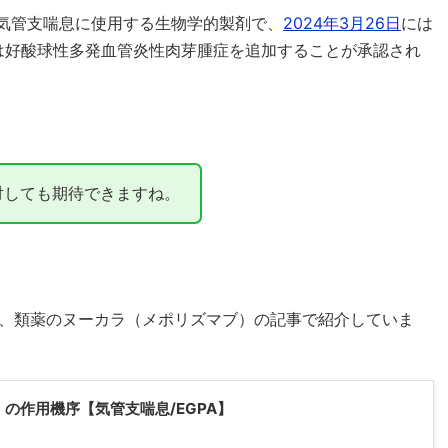
気管支喘息に使用する生物学的製剤で、
2024年3月26日
には
は好酸球性多発血管炎性肉芽腫症を追加することが承認され
対しても期待できますね。
、類薬のヌーカラ（メポリズマブ）の記事で紹介していま
の作用機序【気管支喘息/EGPA】