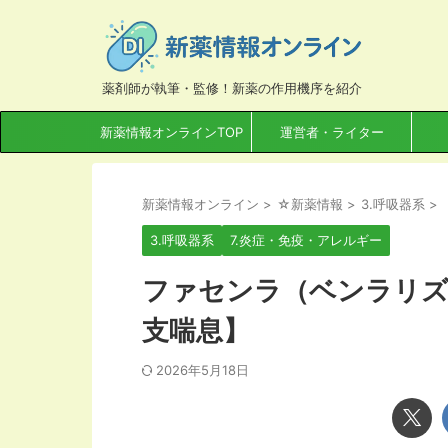
薬剤師が執筆・監修！新薬の作用機序を紹介
新薬情報オンラインTOP
運営者・ライター
新薬情報オンライン
>
☆新薬情報
>
3.呼吸器系
>
3.呼吸器系
7.炎症・免疫・アレルギー
ファセンラ（ベンラリズ
支喘息】
2026年5月18日