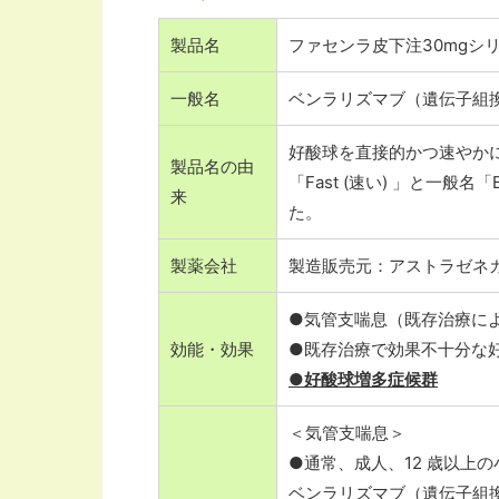
製品名
ファセンラ皮下注30mgシリ
一般名
ベンラリズマブ（遺伝子組
好酸球を直接的かつ速やか
製品名の由
「Fast (速い) 」と一般名「
来
た。
製薬会社
製造販売元：アストラゼネ
●気管支喘息（既存治療に
効能・効果
●既存治療で効果不十分な
●好酸球増多症候群
＜気管支喘息＞
●通常、成人、12 歳以上の
ベンラリズマブ（遺伝子組換