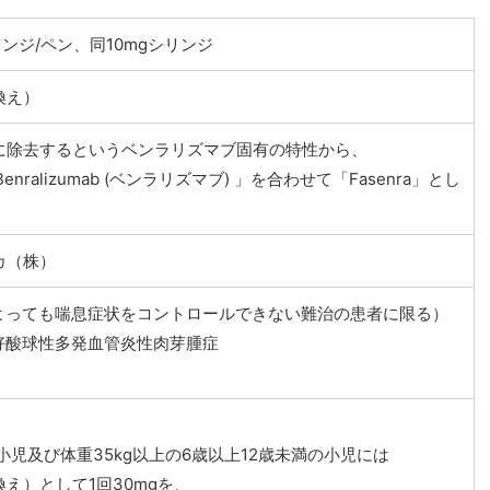
ンジ/ペン、同10mgシリンジ
換え）
に除去するというベンラリズマブ固有の特性から、
Benralizumab (ベンラリズマブ) 」を合わせて「Fasenra」とし
カ（株）
よっても喘息症状をコントロールできない難治の患者に限る）
好酸球性多発血管炎性肉芽腫症
小児及び体重35kg以上の6歳以上12歳未満の小児には
え）として1回30mgを、