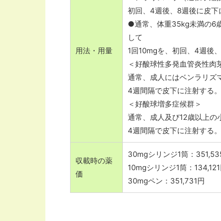
初回、4週後、8週後に皮下
●通常、体重35kg未満の
して
用法・用量
1回10mgを、初回、4週
＜好酸球性多発血管炎性肉
通常、成人にはベンラリズマ
4週間隔で皮下に注射する
＜好酸球増多症候群＞
通常、成人及び12歳以上の
4週間隔で皮下に注射する
30mgシリンジ1筒：351,53
収載時の薬
10mgシリンジ1筒：134,12
価
30mgペン：351,731円