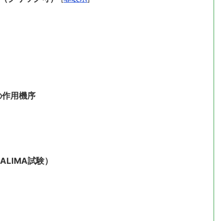
の作用機序
LIMA試験）