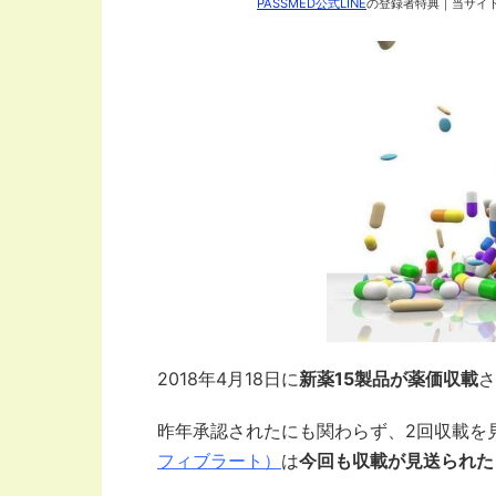
PASSMED公式LINE
の登録者特典｜当サイト
2018年4月18日に
新薬15製品が薬価収載
さ
昨年承認されたにも関わらず、2回収載を
フィブラート）
は
今回も収載が見送られた