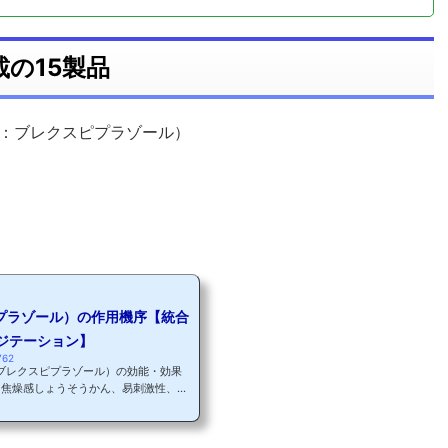
載の15製品
名：ブレクスピプラゾール）
プラゾール）の作用機序【統合
アジテーション】
762
（ブレクスピプラゾール）の効能・効果
う焦燥感しょうそうかん、易刺激性、興
言動」を追加することが承認されまし
所謂、アルツハイマー型認知症に伴う
大ですね。 国内では初となる適応症で