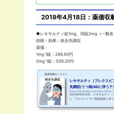
2018年4月18日：薬価収
●レキサルティ錠1mg、同錠2mg（一般
効能・効果：統合失調症
薬価：
1mg 1錠：268.90円
2mg 1錠：509.20円
新薬情報オンライン
レキサルティ（ブレクスピ
失調症/うつ病/ADに伴う
https://passmed.co.jp/di/archives/1
2024年9月24日、レキサルティ
に「アルツハイマー型認知症に伴
奮に起因する、過活動又は攻撃的
た！大塚製薬｜ニュースリリース 
「アジテーション」に対する適応拡