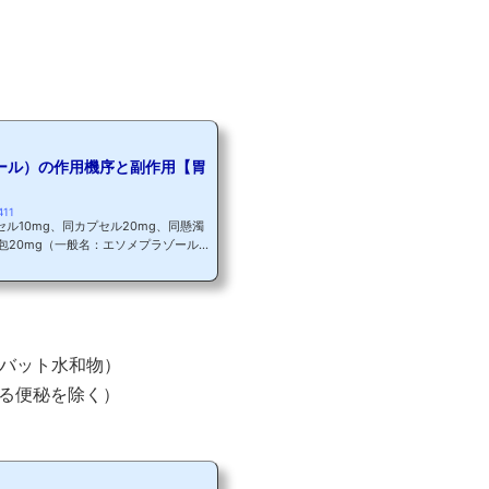
ール）の作用機序と副作用【胃
411
セル10mg、同カプセル20mg、同懸濁
包20mg（一般名：エソメプラゾール
食道炎、非ステロイド性抗炎症薬投与時
の再発抑制、低用量アスピリン投与時に
再発抑制」の効能・効果に小児用量を追
 ネキシウムはプロトンポンプ阻害薬
児適応を持つ初のPPIです！ただし、適
注意が...
シバット水和物）
る便秘を除く）