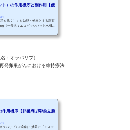
ット）の作用機序と副作用【便
841
便秘を除く）」を効能・効果とする新有
mg（一般名：エロビキシバット水和
EAファーマ
紹介します＾＾ 便秘の疫学便秘の患者
不満を抱く患者さんも多い疾患です。
ると思いますが、実際に便秘になる
年...
一般名：オラパリブ）
再発卵巣がんにおける維持療法
作用機序【卵巣/乳/膵/前立腺
555
錠（オラパリブ）の効能・効果に「ミスマ