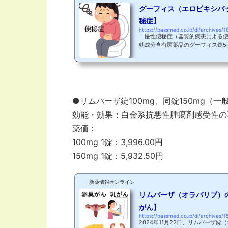
グーフィス（エロビキシバ
秘症】
https://passmed.co.jp/di/archives/1
「慢性便秘症（器質的疾患による
効成分含有医薬品のグーフィス錠5
物）が2018年1月19日に承認されました！ 製造販売元：
（株） 販売：持田製薬（株） 本日は、慢性便秘症とグーフィス（エロビ
キシバット）の作用機序についてご
さんは全人口の1割程度で、治療に
皆様も便秘は経験されたことがあ
と、、、辛いですよね・・・。発症は
●リムパーザ錠100mg、同錠150mg（
効能・効果：白金系抗悪性腫瘍剤感受性の
薬価：
100mg 1錠：3,996.00円
150mg 1錠：5,932.50円
新薬情報オンライン
リムパーザ（オラパリブ）の
がん】
https://passmed.co.jp/di/archives/1
2024年11月22日、リムパーザ