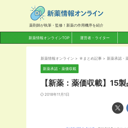
薬剤師が執筆・監修！新薬の作用機序を紹介
新薬情報オンラインTOP
運営者・ライター
新薬情報オンライン
>
☆まとめ記事
>
新薬承認・
新薬承認・薬価収載
【新薬：薬価収載】15製品
2018年11月1日