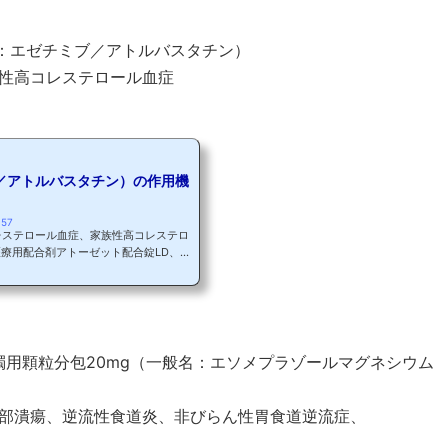
1月19日に「統合失調症」を効能・効果と
日には「うつ病・うつ状態」の適応拡大が
名：エゼチミブ／アトルバスタチン）
性高コレステロール血症
／アトルバスタチン）の作用機
157
コレステロール血症、家族性高コレステロ
療用配合剤アトーゼット配合錠LD、同
バスタチン）を承認したと発表があり
ゼチーア錠（一般名：エゼチミブ）とリ
タチン）を配合した薬剤で、日本初です
（エゼチミブ、アトルバスタチン）の作
 高脂血症（脂質異常症）について高脂
濁用顆粒分包20mg（一般名：エソメプラゾールマグネシウム
部潰瘍、逆流性食道炎、非びらん性胃食道逆流症、