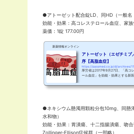
す。 レキサルティ錠は、2018年
して承認され、2023年12月22
承認されました。また、OD錠...
●アトーゼット配合錠LD、同HD（一般
効能・効果：高コレステロール血症、家族
薬価：1錠 177.00円
新薬情報オンライン
アトーゼット（エゼチミブ
序【高脂血症】
https://passmed.co.jp/di/archives/1
厚労省は2017年9月27日、「高
ール血症」を効能・効果とする新医
HD（一般名：エゼチミブ／アトル
ました！ アトーゼット配合錠は、
ピトール錠（一般名：アルトバス
☆本日は高脂血症とアトーゼット
用機序についてご紹介いたします♪
血症は、現在では「脂質異常症...
●ネキシウム懸濁用顆粒分包10mg、同懸
水和物）
効能・効果：胃潰瘍、十二指腸潰瘍、吻合
Zollinger-Ellison症候群（一部略）