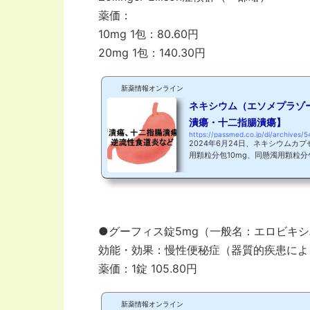
薬価：
10mg 1包：80.60円
20mg 1包：140.30円
新薬情報オンライン
ネキシウム（エソメプラゾ
潰瘍・十二指腸潰瘍】
https://passmed.co.jp/di/archives/5
2024年6月24日、ネキシウムカプ
用顆粒分包10mg、同懸濁用顆粒分
マグネシウム水和物）の「逆流性
における胃潰瘍又は十二指腸潰瘍
おける胃潰瘍又は十二指腸潰瘍の
加することが承認了承されました。
（PPI）に分類されていますが、小
応が成人と小児で若干異なりますので
●グーフィス錠5mg（一般名：エロビキ
効能・効果：慢性便秘症（器質的疾患によ
薬価：1錠 105.80円
新薬情報オンライン