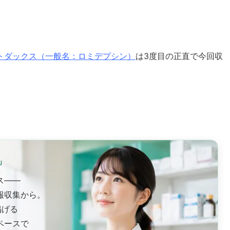
トダックス（一般名：ロミデプシン）
は3度目の正直で今回収
」
ス——
報収集から。
掲げる
ペースで