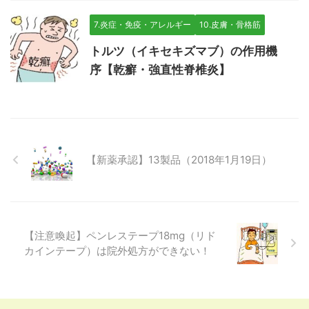
7.炎症・免疫・アレルギー
10.皮膚・骨格筋
トルツ（イキセキズマブ）の作用機
序【乾癬・強直性脊椎炎】
【新薬承認】13製品（2018年1月19日）
【注意喚起】ペンレステープ18mg（リド
カインテープ）は院外処方ができない！