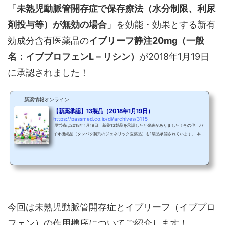
「
未熟児動脈管開存症で保存療法（水分制限、利尿
剤投与等）が無効の場合
」を効能・効果とする新有
効成分含有医薬品の
イブリーフ静注20mg（一般
名：イブプロフェンL－リシン）
が2018年1月19日
に承認されました！
新薬情報オンライン
【新薬承認】13製品（2018年1月19日）
https://passmed.co.jp/di/archives/3115
厚労省は2018年1月19日、新薬13製品を承認したと発表がありました！その他、バ
イオ後続品（タンパク製剤のジェネリック医薬品）も1製品承認されています。 本日
は一覧としてご紹介します。 2018年1月19日承認の新薬13製品●アレサガテープ4m
g、同8mg（一般名：エメダスチンフマル酸塩）：「アレルギー性鼻炎」を効能・効
果とする新投与経路医薬品。 ●デュピクセント皮下注300mgシリンジ（一般名：デ
ュピルマブ（遺伝子組換え））：「既存治療で効果不十分なアトピー性皮膚炎」を
効能・効果とする新有効成分含有医...
今回は未熟児動脈管開存症とイブリーフ（イブプロ
フェン）の作用機序についてご紹介します！