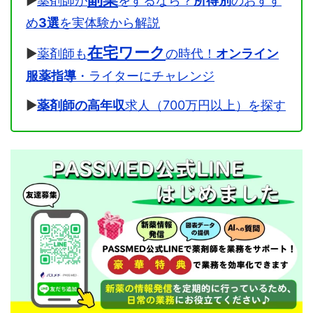
▶
薬剤師が
をするなら？
所得別
のおすす
め
3選
を実体験から解説
在宅ワーク
▶
薬剤師も
の時代！
オンライン
服薬指導
・ライターにチャレンジ
▶
薬剤師の高年収
求人（700万円以上）を探す