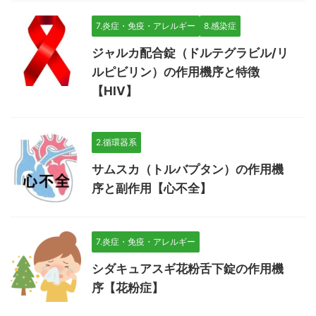
7.炎症・免疫・アレルギー
8.感染症
ジャルカ配合錠（ドルテグラビル/リ
ルピビリン）の作用機序と特徴
【HIV】
2.循環器系
サムスカ（トルバプタン）の作用機
序と副作用【心不全】
7.炎症・免疫・アレルギー
シダキュアスギ花粉舌下錠の作用機
序【花粉症】