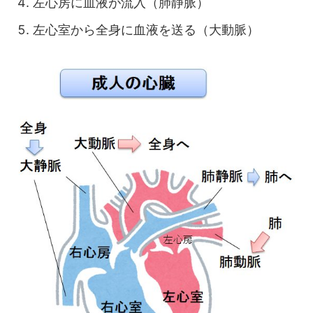
左心房に血液が流入（肺静脈）
左心室から全身に血液を送る（大動脈）