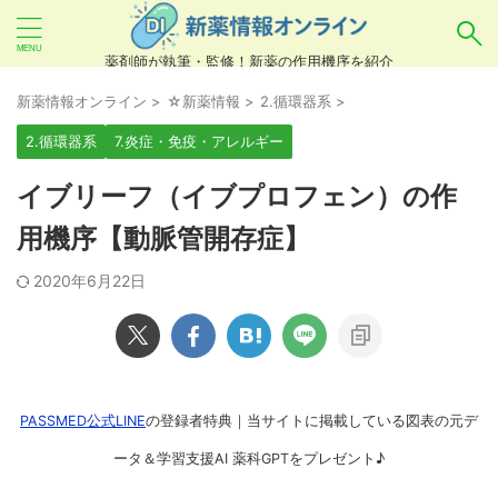
薬剤師が執筆・監修！新薬の作用機序を紹介
気になるお薬を検索！
新薬情報オンライン
>
☆新薬情報
>
2.循環器系
>
2.循環器系
7.炎症・免疫・アレルギー
あいまい検索（例：ひらがな、誤字）には対応し
イブリーフ（イブプロフェン）の作
ていませんので、製品名・一般名・キーワードな
用機序【動脈管開存症】
どを
カタカナ
でご入力ください。
2020年6月22日
良い例：テセントリク
悪い例：てせんとりく テセンタリク
PASSMED公式LINE
の登録者特典｜当サイトに掲載している図表の元デ
ータ＆学習支援AI 薬科GPTをプレゼント♪