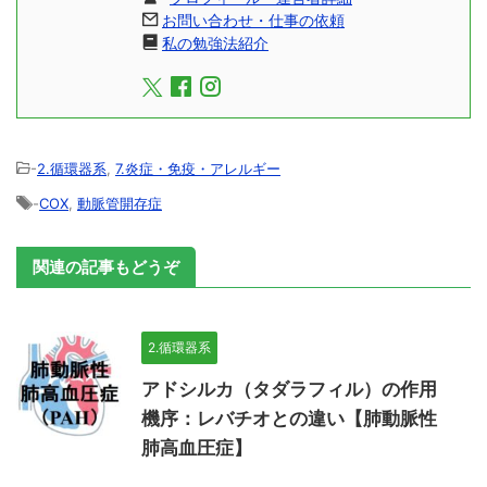
お問い合わせ・仕事の依頼
私の勉強法紹介
-
2.循環器系
,
7.炎症・免疫・アレルギー
-
COX
,
動脈管開存症
関連の記事もどうぞ
2.循環器系
アドシルカ（タダラフィル）の作用
機序：レバチオとの違い【肺動脈性
肺高血圧症】