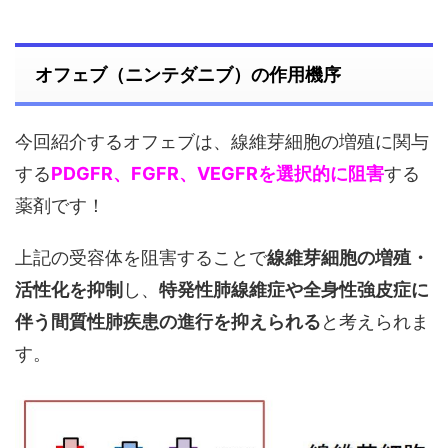
オフェブ（ニンテダニブ）の作用機序
今回紹介するオフェブは、線維芽細胞の増殖に関与
する
PDGFR、FGFR、VEGFRを選択的に阻害
する
薬剤です！
上記の受容体を阻害することで
線維芽細胞の増殖・
活性化を抑制
し、
特発性肺線維症や全身性強皮症に
伴う間質性肺疾患の進行を抑えられる
と考えられま
す。