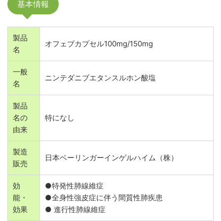
基本情報
製品
オフェブカプセル100mg/150mg
名
一般
ニンテダニブエタンスルホン酸塩
名
製品
名の
特になし
由来
製造
日本ベーリンガーインゲルハイム（株）
販売
効
●特発性肺線維症
能・
●全身性強皮症に伴う間質性肺疾患
効果
● 進行性肺線維症