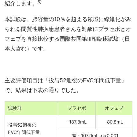
5)
紹介します。
本試験は、肺容量の10％を超える領域に線維化がみ
られる間質性肺疾患患者さんを対象にプラセボとオ
フェブを直接比較する国際共同第Ⅲ相臨床試験（日
本人含む）です。
主要評価項目は「投与52週後のFVC年間低下量」
で、結果は下表の通りでした。
試験群
プラセボ
オフェブ
-187.8mL
-80.8mL
投与52週後の
FVC年間低下量
差：107.0mL, p<0.001