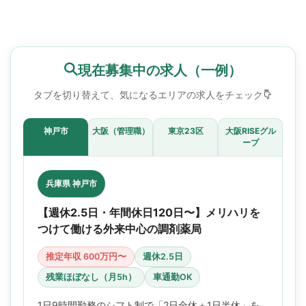
現在募集中の求人（一例）
タブを切り替えて、気になるエリアの求人をチェック
神戸市
大阪（管理職）
東京23区
大阪RISEグル
ープ
兵庫県 神戸市
【週休2.5日・年間休日120日〜】メリハリを
つけて働ける外来中心の調剤薬局
推定年収 600万円〜
週休2.5日
残業ほぼなし（月5h）
車通勤OK
1日9時間勤務のシフト制で「2日全休＋1日半休」を