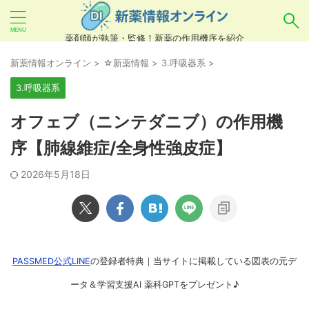
薬剤師が執筆・監修！新薬の作用機序を紹介
気になるお薬を検索！
新薬情報オンライン
>
☆新薬情報
>
3.呼吸器系
>
3.呼吸器系
あいまい検索（例：ひらがな、誤字）には対応し
オフェブ（ニンテダニブ）の作用機
ていませんので、製品名・一般名・キーワードな
序【肺線維症/全身性強皮症】
どを
カタカナ
でご入力ください。
2026年5月18日
良い例：テセントリク
悪い例：てせんとりく テセンタリク
PASSMED公式LINE
の登録者特典｜当サイトに掲載している図表の元デ
ータ＆学習支援AI 薬科GPTをプレゼント♪