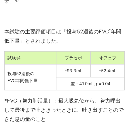
4)
す。
*
本試験の主要評価項目は「投与52週後のFVC
年間
低下量」とされました。
試験群
プラセボ
オフェブ
-93.3mL
-52.4mL
投与52週後の
FVC年間低下量
差：41.0mL, p=0.04
*FVC（努力肺活量）：最大吸気位から、努力呼出
して最後まで吐ききったときに、吐き出すことので
きた息の量のこと