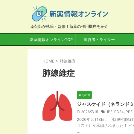
薬剤師が執筆・監修！新薬の作用機序を紹介
新薬情報オンラインTOP
運営者・ライター
HOME
>
肺線維症
肺線維症
☆その他
ジャスケイド（ネランド
2026/7/15
IPF
,
PDE4
,
PPF
2026年5月18日、「特発性
ラスト）が承認されました！ ベ
...