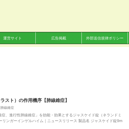
運営サイト
広告掲載
外部送信規律ポリシー
ミラスト）の作用機序【肺線維症】
,
肺線維症
肺線維症、進行性肺線維症」を効能・効果とするジャスケイド錠（ネランドミ
ーリンガーインゲルハイム｜ニュースリリース 製品名 ジャスケイド錠9m