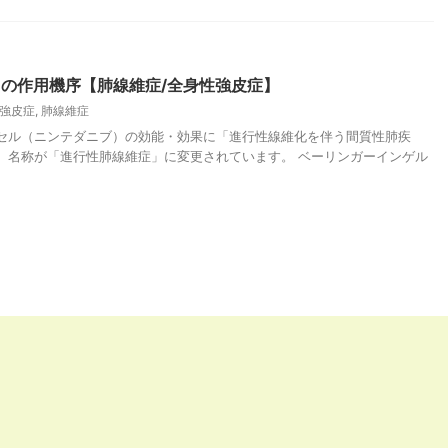
の作用機序【肺線維症/全身性強皮症】
強皮症
,
肺線維症
カプセル（ニンテダニブ）の効能・効果に「進行性線維化を伴う間質性肺疾
、名称が「進行性肺線維症」に変更されています。 ベーリンガーインゲル