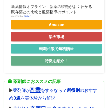
新薬情報オフライン 新薬の特徴がよくわかる！
既存薬との比較と服薬指導のポイント
created by
Rinker
Amazon
楽天市場
転職相談で無料贈呈
特徴を紹介！
薬剤師におススメの記事
副業
▶
薬剤師が
をするなら？
所得別
のおすす
め
3選
を実体験から解説