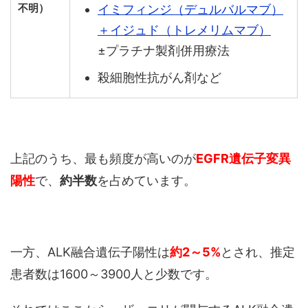
不明）
イミフィンジ（デュルバルマブ）
＋イジュド（トレメリムマブ）
±プラチナ製剤併用療法
殺細胞性抗がん剤など
上記のうち、最も頻度が高いのが
EGFR遺伝子変異
陽性
で、
約半数
を占めています。
一方、ALK融合遺伝子陽性は
約2～5%
とされ、推定
患者数は1600～3900人と少数です。