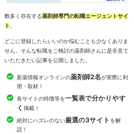
数多く存在する
薬剤師専門の転職エージェントサイ
ト
。
どこに登録したらいいのか悩むことも少なくありま
せん。そんな転職をご検討の薬剤師さんに是非見て
いただきたい記事を公開しました。
薬剤師2名
新薬情報オンラインの
が実際に利
用・取材！
一覧表で分かりやす
各サイトの特徴等を
く
掲載！
厳選の3サイト
絶対にハズレのない
を解
説！