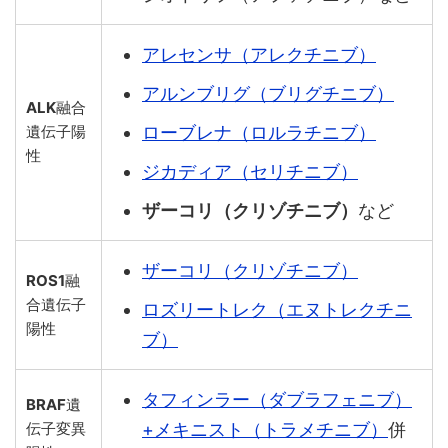
アレセンサ（アレクチニブ）
アルンブリグ（ブリグチニブ）
ALK
融合
ローブレナ（ロルラチニブ）
遺伝子陽
性
ジカディア（セリチニブ）
ザーコリ（クリゾチニブ）
など
ザーコリ（クリゾチニブ）
ROS1
融
合遺伝子
ロズリートレク（エヌトレクチニ
陽性
ブ）
タフィンラー（ダブラフェニブ）
BRAF
遺
+メキニスト（トラメチニブ）
併
伝子変異