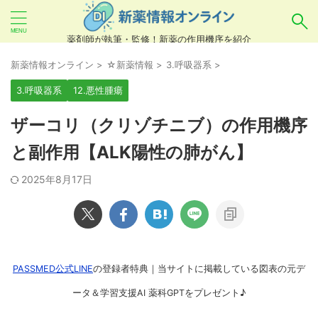
薬剤師が執筆・監修！新薬の作用機序を紹介
気になるお薬を検索！
新薬情報オンライン
>
☆新薬情報
>
3.呼吸器系
>
3.呼吸器系
12.悪性腫瘍
あいまい検索（例：ひらがな、誤字）には対応し
ザーコリ（クリゾチニブ）の作用機序
ていませんので、製品名・一般名・キーワードな
と副作用【ALK陽性の肺がん】
どを
カタカナ
でご入力ください。
2025年8月17日
良い例：テセントリク
悪い例：てせんとりく テセンタリク
PASSMED公式LINE
の登録者特典｜当サイトに掲載している図表の元デ
ータ＆学習支援AI 薬科GPTをプレゼント♪