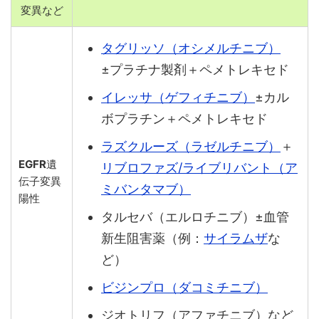
変異など
タグリッソ（オシメルチニブ）
±プラチナ製剤＋ペメトレキセド
イレッサ（ゲフィチニブ）
±カル
ボプラチン＋ペメトレキセド
ラズクルーズ（ラゼルチニブ）
＋
EGFR
遺
リブロファズ/ライブリバント（ア
伝子変異
ミバンタマブ）
陽性
タルセバ（エルロチニブ）±血管
新生阻害薬（例：
サイラムザ
な
ど）
ビジンプロ（ダコミチニブ）
ジオトリフ（アファチニブ）など