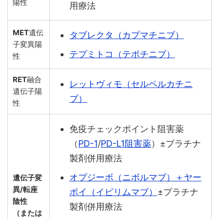
陽性
用療法
MET
遺伝
タブレクタ（カプマチニブ）
子変異陽
テプミトコ（テポチニブ）
性
RET
融合
レットヴィモ（セルペルカチニ
遺伝子陽
ブ）
性
免疫チェックポイント阻害薬
（
PD-1
/
PD-L1阻害薬
）±プラチナ
製剤併用療法
オプジーボ（ニボルマブ）＋ヤー
遺伝子変
異/転座
ボイ（イピリムマブ）
±プラチナ
陰性
製剤併用療法
（または