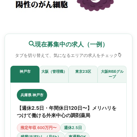
現在募集中の求人（一例）
タブを切り替えて、気になるエリアの求人をチェック
神戸市
大阪（管理職）
東京23区
大阪RISEグル
ープ
兵庫県 神戸市
【週休2.5日・年間休日120日〜】メリハリを
つけて働ける外来中心の調剤薬局
推定年収 600万円〜
週休2.5日
残業ほぼなし（月5h）
車通勤OK