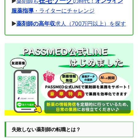
在宅ワーク
▶
薬剤師も
の時代！
オンライン
服薬指導
・ライターにチャレンジ
▶
薬剤師の高年収
求人（700万円以上）を探す
失敗しない薬剤師の転職とは？