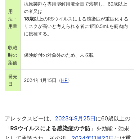
抗原製剤を専用溶解用液全量で溶解し、60歳以上
用
の者又は
法・
18歳
以上のRSウイルスによる感染症が重症化する
用量
リスクが高いと考えられる者に1回0.5mLを筋肉内
に接種する。
収載
時の
保険給付の対象外のため、未収載
薬価
発売
2024年1月15日（
HP
）
日
アレックスビーは、
2023年9月25日
に60歳以上の
「
RSウイルスによる感染症の予防
」を効能・効果
として承認され、その後、
2024年11月22日
には
重