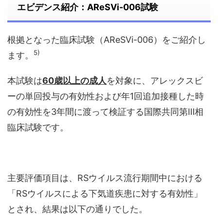
エビデンス紹介：AReSVi-006試験
根拠となった臨床試験（AReSVi-006）をご紹介し
5)
ます。
本試験は
60歳以上の成人
を対象に、アレックスビ
ーの単回投与の有効性および年1回追加接種した時
の有効性を3年間に渡って検証する国際共同第Ⅲ相
臨床試験です。
主要評価項目は、RSウイルス流行期間中における
「RSウイルスによる下気道疾患に対する有効性」
とされ、結果は以下の通りでした。