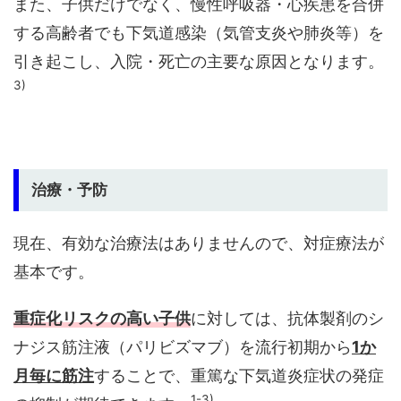
また、子供だけでなく、慢性呼吸器・心疾患を合併
する高齢者でも下気道感染（気管支炎や肺炎等）を
引き起こし、入院・死亡の主要な原因となります。
3)
治療・予防
現在、有効な治療法はありませんので、対症療法が
基本です。
重症化リスクの高い子供
に対しては、抗体製剤のシ
ナジス筋注液（パリビズマブ）を流行初期から
1か
月毎に筋注
することで、重篤な下気道炎症状の発症
1-3)