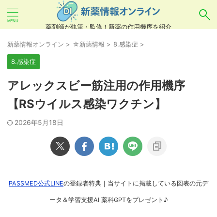
薬剤師が執筆・監修！新薬の作用機序を紹介
気になるお薬を検索！
新薬情報オンライン
>
☆新薬情報
>
8.感染症
>
8.感染症
あいまい検索（例：ひらがな、誤字）には対応し
アレックスビー筋注用の作用機序
ていませんので、製品名・一般名・キーワードな
【RSウイルス感染ワクチン】
どを
カタカナ
でご入力ください。
2026年5月18日
良い例：テセントリク
悪い例：てせんとりく テセンタリク
PASSMED公式LINE
の登録者特典｜当サイトに掲載している図表の元デ
ータ＆学習支援AI 薬科GPTをプレゼント♪