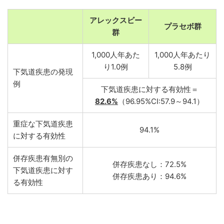
アレックスビー
プラセボ群
群
1,000人年あた
1,000人年あたり
り1.0例
5.8例
下気道疾患の発現
例
下気道疾患に対する有効性＝
82.6%
（96.95%CI:57.9～94.1）
重症な下気道疾患
94.1%
に対する有効性
併存疾患有無別の
併存疾患なし：72.5%
下気道疾患に対す
併存疾患あり：94.6%
る有効性