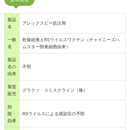
製品
アレックスビー筋注用
名
一般
乾燥組換えRSウイルスワクチン（チャイニーズハ
名
ムスター卵巣細胞由来）
製品
名の
不明
由来
製造
グラクソ・スミスクライン（株）
販売
効
能・
RSウイルスによる感染症の予防
効果