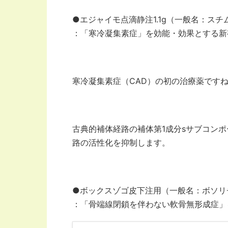
●エジャイモ点滴静注1.1g（一般名：ス
：「寒冷凝集素症」を効能・効果とする新
寒冷凝集素症（CAD）の初の治療薬です
古典的補体経路の補体第1成分sサブコンポ
路の活性化を抑制します。
●ボックスゾゴ皮下注用（一般名：ボソリ
：「骨端線閉鎖を伴わない軟骨無形成症」