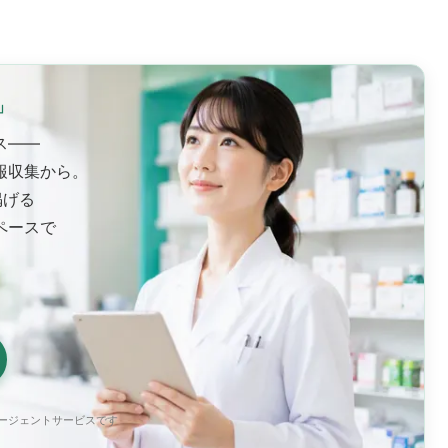
」
ス——
報収集から。
掲げる
ペースで
エージェントサービスです