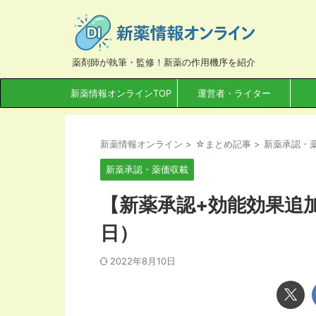
薬剤師が執筆・監修！新薬の作用機序を紹介
新薬情報オンラインTOP
運営者・ライター
新薬情報オンライン
>
☆まとめ記事
>
新薬承認・
新薬承認・薬価収載
【新薬承認+効能効果追加】
日）
2022年8月10日