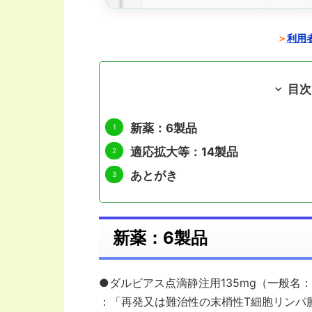
＞
利用者
目次
新薬：6製品
適応拡大等：14製品
あとがき
新薬：6製品
●ダルビアス点滴静注用135mg（一般名
：「再発又は難治性の末梢性T細胞リンパ