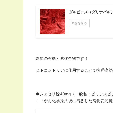
ダルビアス（ダリナパル
続きを見る
新規の有機ヒ素化合物です！
ミトコンドリアに作用することで抗腫瘍効
●ジェセリ錠40mg（一般名：ピミテスピ
：「がん化学療法後に増悪した消化管間質