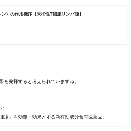
シン）の作用機序【末梢性T細胞リンパ腫】
果を発揮すると考えられていますね。
ブ）
腫瘍」を効能・効果とする新有効成分含有医薬品。